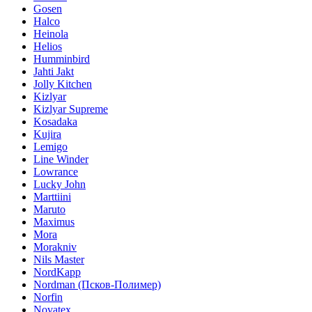
Gosen
Halco
Heinola
Helios
Humminbird
Jahti Jakt
Jolly Kitchen
Kizlyar
Kizlyar Supreme
Kosadaka
Kujira
Lemigo
Line Winder
Lowrance
Lucky John
Marttiini
Maruto
Maximus
Mora
Morakniv
Nils Master
NordKapp
Nordman (Псков-Полимер)
Norfin
Novatex