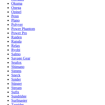
Okuma
Onega
Opinel
Penn
Plano
Polyver
Power Phantom
Power Pro
Raiden
Rapala
Relax
Ryobi
Salmo
Savage Gear
Seafox
Shimano
Simms
Sneck
Spider
Stinger
Stream
Sufix
Sundridge
Surfmaster
Tagrider