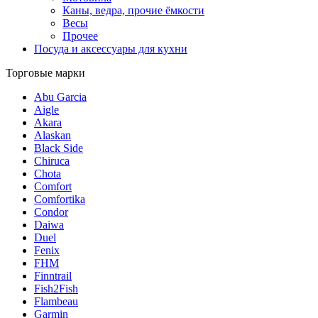
Каны, ведра, прочие ёмкости
Весы
Прочее
Посуда и аксессуары для кухни
Торговые марки
Abu Garcia
Aigle
Akara
Alaskan
Black Side
Chiruca
Chota
Comfort
Comfortika
Condor
Daiwa
Duel
Fenix
FHM
Finntrail
Fish2Fish
Flambeau
Garmin