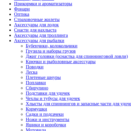
Прикормки и ароматизаторы
Фонари
Оптика
Страховочные жилеты
Аксессуары для лодок
Снасти для нахлыста
Аксессуары для троллинга
Аксессуары для рыбалки
Бубенчики, колокольчики
Грузила и наборы грузов
Джиг головки (оснастка для спиннинговой ловли)
Крючки и рыболовные аксессуары
Поводки
Леска
Плетеные шнуры
Поплавки
Сбирулино
Подставки для удочек
Чехлы и тубусы для удочек
Хлысты для спиннингов и запасные части для удоч
Кормушки
Садки и подсачеки
Ножи и инструменты
Ящики и коробочки
Мотовила