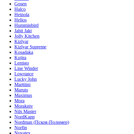
Gosen
Halco
Heinola
Helios
Humminbird
Jahti Jakt
Jolly Kitchen
Kizlyar
Kizlyar Supreme
Kosadaka
Kujira
Lemigo
Line Winder
Lowrance
Lucky John
Marttiini
Maruto
Maximus
Mora
Morakniv
Nils Master
NordKapp
Nordman (Псков-Полимер)
Norfin
Novatex