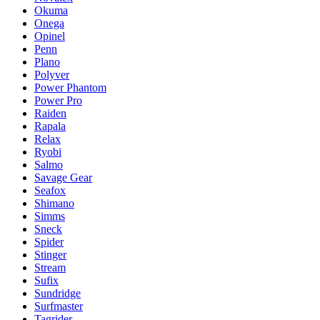
Okuma
Onega
Opinel
Penn
Plano
Polyver
Power Phantom
Power Pro
Raiden
Rapala
Relax
Ryobi
Salmo
Savage Gear
Seafox
Shimano
Simms
Sneck
Spider
Stinger
Stream
Sufix
Sundridge
Surfmaster
Tagrider