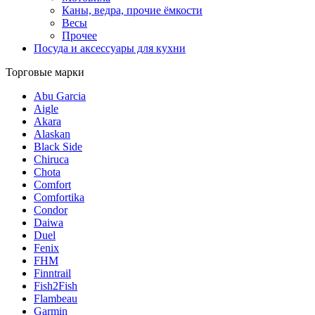
Каны, ведра, прочие ёмкости
Весы
Прочее
Посуда и аксессуары для кухни
Торговые марки
Abu Garcia
Aigle
Akara
Alaskan
Black Side
Chiruca
Chota
Comfort
Comfortika
Condor
Daiwa
Duel
Fenix
FHM
Finntrail
Fish2Fish
Flambeau
Garmin