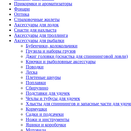
Прикормки и ароматизаторы
Фонари
Оптика
Страховочные жилеты
Аксессуары для лодок
Снасти для нахлыста
Аксессуары для троллинга
Аксессуары для рыбалки
Бубенчики, колокольчики
Грузила и наборы грузов
Джиг головки (оснастка для спиннинговой ловли)
Крючки и рыболовные аксессуары
Поводки
Леска
Плетеные шнуры
Поплавки
Сбирулино
Подставки для удочек
Чехлы и тубусы для удочек
Хлысты для спиннингов и запасные части для удоч
Кормушки
Садки и подсачеки
Ножи и инструменты
Ящики и коробочки
Мотовила