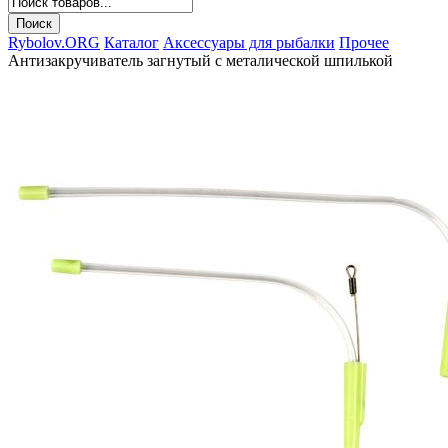
Rybolov.ORG
Каталог
Аксессуары для рыбалки
Прочее
Антизакручиватель загнутый с металической шпилькой