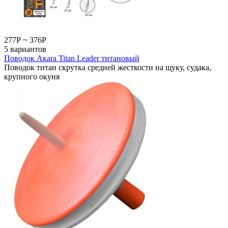
277
Р
~
376
Р
5 вариантов
Поводок Акаrа Titan Leader титановый
Поводок титан скрутка средней жесткости на щуку, судака,
крупного окуня