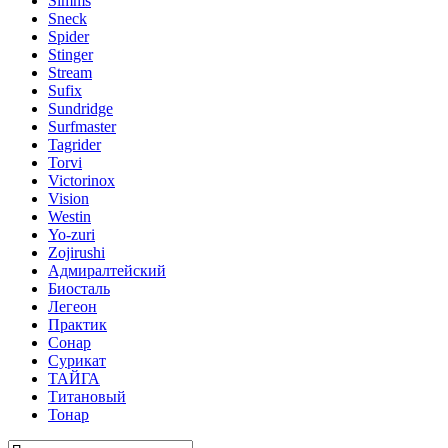
Simms
Sneck
Spider
Stinger
Stream
Sufix
Sundridge
Surfmaster
Tagrider
Torvi
Victorinox
Vision
Westin
Yo-zuri
Zojirushi
Адмиралтейский
Биосталь
Легеон
Практик
Сонар
Сурикат
ТАЙГА
Титановый
Тонар