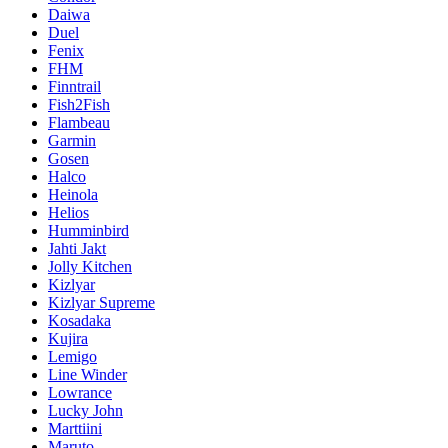
Daiwa
Duel
Fenix
FHM
Finntrail
Fish2Fish
Flambeau
Garmin
Gosen
Halco
Heinola
Helios
Humminbird
Jahti Jakt
Jolly Kitchen
Kizlyar
Kizlyar Supreme
Kosadaka
Kujira
Lemigo
Line Winder
Lowrance
Lucky John
Marttiini
Maruto