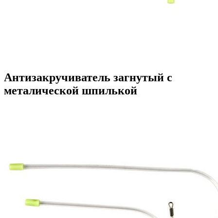
Антизакручиватель загнутый с
металической шпилькой