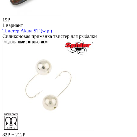
19
Р
1 вариант
Твистер Akara ST (w.p.)
Силиконовая приманка твистер для рыбалки
82
Р
~
212
Р