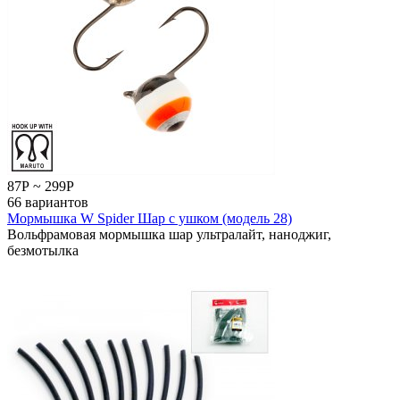
87
Р
~
299
Р
66 вариантов
Мормышка W Spider Шар с ушком (модель 28)
Вольфрамовая мормышка шар ультралайт, наноджиг,
безмотылка