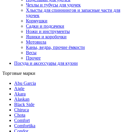
Чехлы и тубусы для удочек
Хлысты для спиннингов и запасные части для
удочек
Кормушки
Садки и подсачеки
Ножи и инструменты
Ящики и коробочки
Мотовила
Каны, ведра, прочие ёмкости
Весы
Прочее
Посуда и аксессуары для кухни
Торговые марки
Abu Garcia
Aigle
Akara
Alaskan
Black Side
Chiruca
Chota
Comfort
Comfortika
Condor