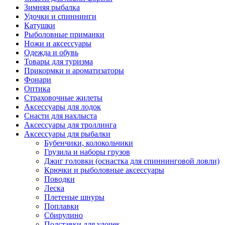
Зимняя рыбалка
Удочки и спиннинги
Катушки
Рыболовные приманки
Ножи и аксессуары
Одежда и обувь
Товары для туризма
Прикормки и ароматизаторы
Фонари
Оптика
Страховочные жилеты
Аксессуары для лодок
Снасти для нахлыста
Аксессуары для троллинга
Аксессуары для рыбалки
Бубенчики, колокольчики
Грузила и наборы грузов
Джиг головки (оснастка для спиннинговой ловли)
Крючки и рыболовные аксессуары
Поводки
Леска
Плетеные шнуры
Поплавки
Сбирулино
Подставки для удочек