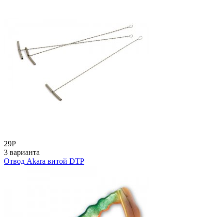
29
Р
3 варианта
Отвод Akara витой DTP