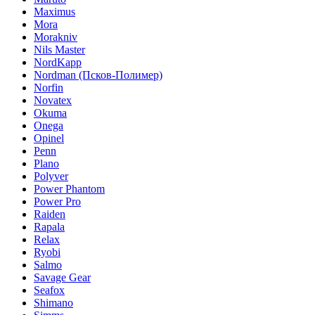
Maximus
Mora
Morakniv
Nils Master
NordKapp
Nordman (Псков-Полимер)
Norfin
Novatex
Okuma
Onega
Opinel
Penn
Plano
Polyver
Power Phantom
Power Pro
Raiden
Rapala
Relax
Ryobi
Salmo
Savage Gear
Seafox
Shimano