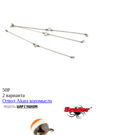
50
Р
2 варианта
Отвод Akara коромысло