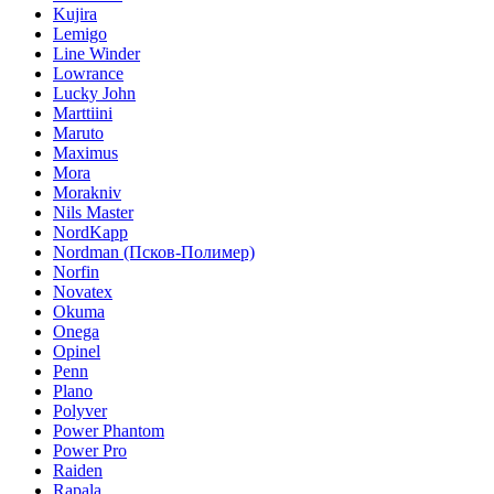
Kujira
Lemigo
Line Winder
Lowrance
Lucky John
Marttiini
Maruto
Maximus
Mora
Morakniv
Nils Master
NordKapp
Nordman (Псков-Полимер)
Norfin
Novatex
Okuma
Onega
Opinel
Penn
Plano
Polyver
Power Phantom
Power Pro
Raiden
Rapala