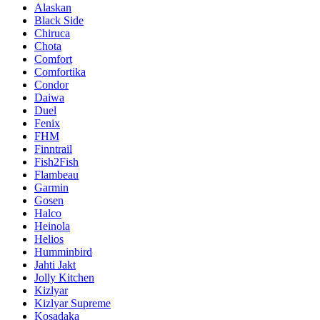
Alaskan
Black Side
Chiruca
Chota
Comfort
Comfortika
Condor
Daiwa
Duel
Fenix
FHM
Finntrail
Fish2Fish
Flambeau
Garmin
Gosen
Halco
Heinola
Helios
Humminbird
Jahti Jakt
Jolly Kitchen
Kizlyar
Kizlyar Supreme
Kosadaka