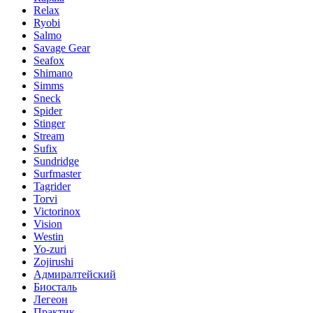
Relax
Ryobi
Salmo
Savage Gear
Seafox
Shimano
Simms
Sneck
Spider
Stinger
Stream
Sufix
Sundridge
Surfmaster
Tagrider
Torvi
Victorinox
Vision
Westin
Yo-zuri
Zojirushi
Адмиралтейский
Биосталь
Легеон
Практик