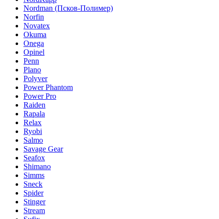
Nordman (Псков-Полимер)
Norfin
Novatex
Okuma
Onega
Opinel
Penn
Plano
Polyver
Power Phantom
Power Pro
Raiden
Rapala
Relax
Ryobi
Salmo
Savage Gear
Seafox
Shimano
Simms
Sneck
Spider
Stinger
Stream