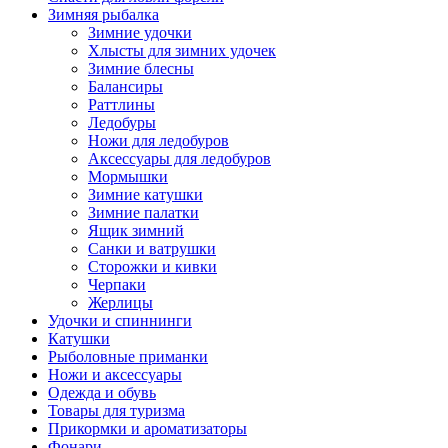
Зимняя рыбалка
Зимние удочки
Хлысты для зимних удочек
Зимние блесны
Балансиры
Раттлины
Ледобуры
Ножи для ледобуров
Аксессуары для ледобуров
Мормышки
Зимние катушки
Зимние палатки
Ящик зимний
Санки и ватрушки
Сторожки и кивки
Черпаки
Жерлицы
Удочки и спиннинги
Катушки
Рыболовные приманки
Ножи и аксессуары
Одежда и обувь
Товары для туризма
Прикормки и ароматизаторы
Фонари