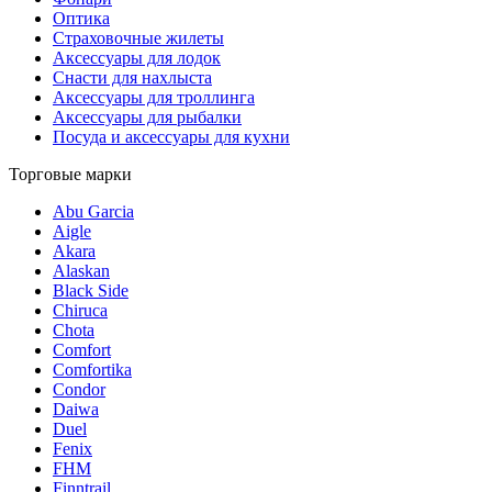
Оптика
Страховочные жилеты
Аксессуары для лодок
Снасти для нахлыста
Аксессуары для троллинга
Аксессуары для рыбалки
Посуда и аксессуары для кухни
Торговые марки
Abu Garcia
Aigle
Akara
Alaskan
Black Side
Chiruca
Chota
Comfort
Comfortika
Condor
Daiwa
Duel
Fenix
FHM
Finntrail