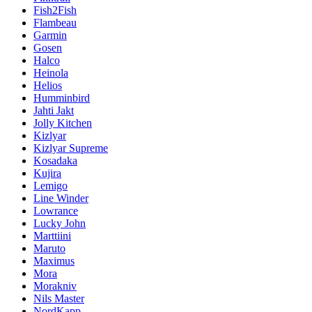
Fish2Fish
Flambeau
Garmin
Gosen
Halco
Heinola
Helios
Humminbird
Jahti Jakt
Jolly Kitchen
Kizlyar
Kizlyar Supreme
Kosadaka
Kujira
Lemigo
Line Winder
Lowrance
Lucky John
Marttiini
Maruto
Maximus
Mora
Morakniv
Nils Master
NordKapp