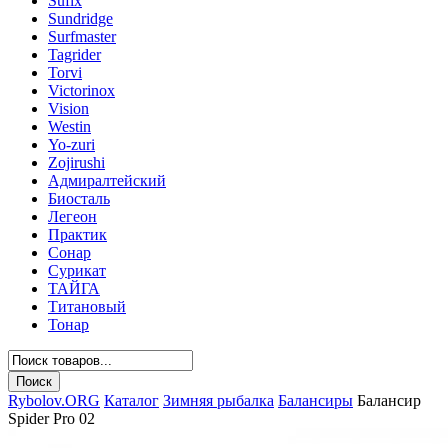
Sufix
Sundridge
Surfmaster
Tagrider
Torvi
Victorinox
Vision
Westin
Yo-zuri
Zojirushi
Адмиралтейский
Биосталь
Легеон
Практик
Сонар
Сурикат
ТАЙГА
Титановый
Тонар
Rybolov.ORG
Каталог
Зимняя рыбалка
Балансиры
Балансир
Spider Pro 02