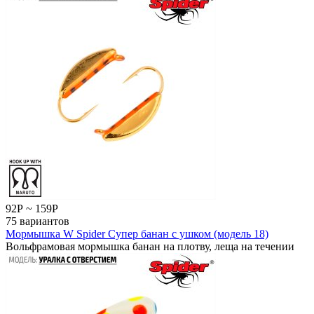
92
Р
~
159
Р
75 вариантов
Мормышка W Spider Супер банан с ушком (модель 18)
Вольфрамовая мормышка банан на плотву, леща на течении