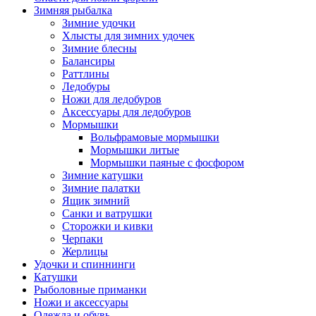
Зимняя рыбалка
Зимние удочки
Хлысты для зимних удочек
Зимние блесны
Балансиры
Раттлины
Ледобуры
Ножи для ледобуров
Аксессуары для ледобуров
Мормышки
Вольфрамовые мормышки
Мормышки литые
Мормышки паяные с фосфором
Зимние катушки
Зимние палатки
Ящик зимний
Санки и ватрушки
Сторожки и кивки
Черпаки
Жерлицы
Удочки и спиннинги
Катушки
Рыболовные приманки
Ножи и аксессуары
Одежда и обувь