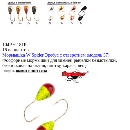
104
Р
~
181
Р
18 вариантов
Мормышка W Spider Эребус с отверстием (модель 37)
Фосфорные мормышки для зимней рыбалки безмотылки,
безкивковая на окуня, плотву, карася, леща