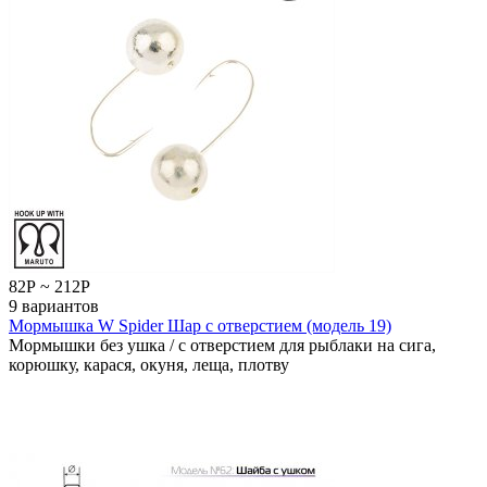
82
Р
~
212
Р
9 вариантов
Мормышка W Spider Шар с отверстием (модель 19)
Мормышки без ушка / с отверстием для рыблаки на сига,
корюшку, карася, окуня, леща, плотву