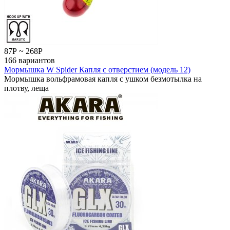
87
Р
~
268
Р
166 вариантов
Мормышка W Spider Капля с отверстием (модель 12)
Мормышка вольфрамовая капля с ушком безмотылка на
плотву, леща