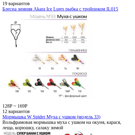
19 вариантов
Блесна зимняя Akara Ice Lures рыбка с тройником IL015
128
Р
~
169
Р
12 вариантов
Мормышка W Spider Муха с ушком (модель 33)
Вольфрамовая мормышка муха с ушком на окуня, карася,
леща, корюшку, салаку зимой