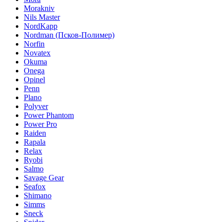
Morakniv
Nils Master
NordKapp
Nordman (Псков-Полимер)
Norfin
Novatex
Okuma
Onega
Opinel
Penn
Plano
Polyver
Power Phantom
Power Pro
Raiden
Rapala
Relax
Ryobi
Salmo
Savage Gear
Seafox
Shimano
Simms
Sneck