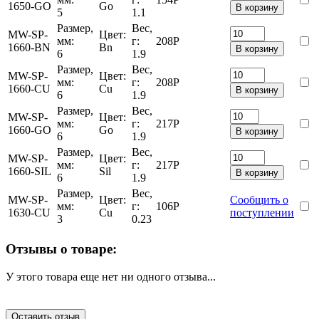
1650-GO
Go
В корзину
5
1.1
Размер,
Вес,
MW-SP-
Цвет:
мм:
г:
208
Р
1660-BN
Bn
В корзину
6
1.9
Размер,
Вес,
MW-SP-
Цвет:
мм:
г:
208
Р
1660-CU
Cu
В корзину
6
1.9
Размер,
Вес,
MW-SP-
Цвет:
мм:
г:
217
Р
1660-GO
Go
В корзину
6
1.9
Размер,
Вес,
MW-SP-
Цвет:
мм:
г:
217
Р
1660-SIL
Sil
В корзину
6
1.9
Размер,
Вес,
MW-SP-
Цвет:
Сообщить о
мм:
г:
106
Р
1630-CU
Cu
поступлении
3
0.23
Отзывы о товаре:
У этого товара еще нет ни одного отзыва...
Оставить отзыв