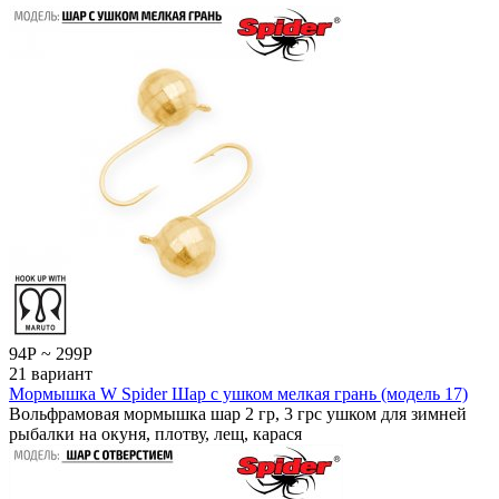
94
Р
~
299
Р
21 вариант
Мормышка W Spider Шар с ушком мелкая грань (модель 17)
Вольфрамовая мормышка шар 2 гр, 3 грс ушком для зимней
рыбалки на окуня, плотву, лещ, карася