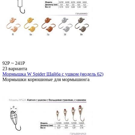
92
Р
~
241
Р
23 варианта
Мормышка W Spider Шайба с ушком (модель 62)
Мормышки корюшиные для мормышинга