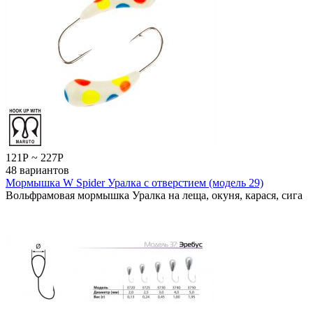
121
Р
~
227
Р
48 вариантов
Мормышка W Spider Уралка с отверстием (модель 29)
Вольфрамовая мормышка Уралка на леща, окуня, карася, сига