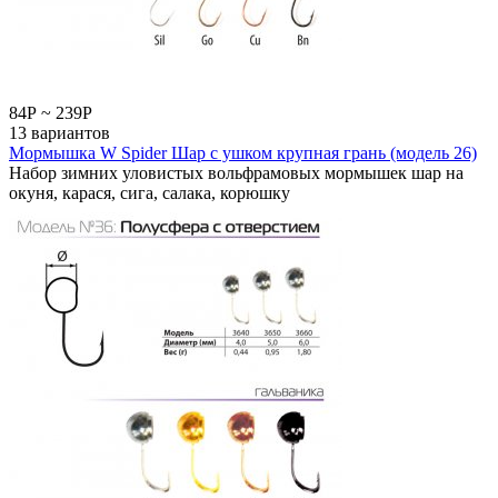
84
Р
~
239
Р
13 вариантов
Мормышка W Spider Шар с ушком крупная грань (модель 26)
Набор зимних уловистых вольфрамовых мормышек шар на
окуня, карася, сига, салака, корюшку