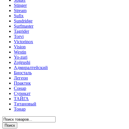
Spider
Stinger
Stream
Sufix
Sundridge
Surfmaster
Tagrider
Torvi
Victorinox
Vision
Westin
Yo-zuri
Zojirushi
Адмиралтейский
Биосталь
Легеон
Практик
Сонар
Сурикат
ТАЙГА
Титановый
Тонар