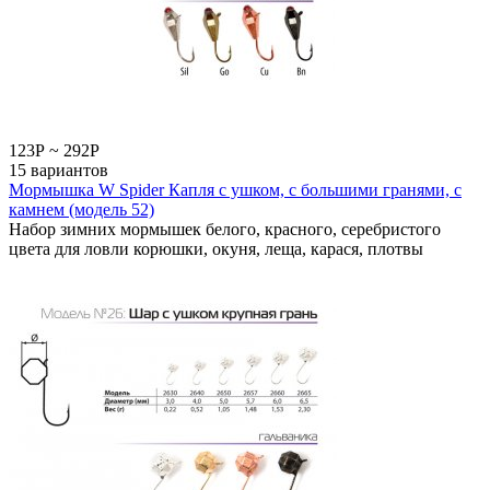
123
Р
~
292
Р
15 вариантов
Мормышка W Spider Капля с ушком, с большими гранями, с
камнем (модель 52)
Набор зимних мормышек белого, красного, серебристого
цвета для ловли корюшки, окуня, леща, карася, плотвы