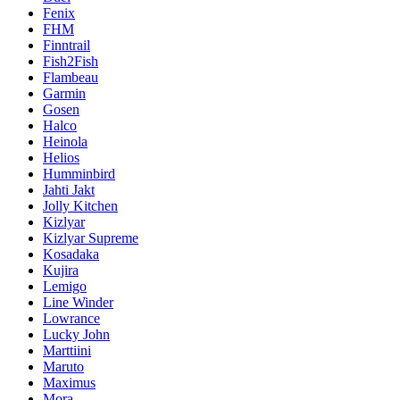
Fenix
FHM
Finntrail
Fish2Fish
Flambeau
Garmin
Gosen
Halco
Heinola
Helios
Humminbird
Jahti Jakt
Jolly Kitchen
Kizlyar
Kizlyar Supreme
Kosadaka
Kujira
Lemigo
Line Winder
Lowrance
Lucky John
Marttiini
Maruto
Maximus
Mora