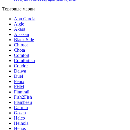
Торговые марки
Abu Garcia
Aigle
Akara
Alaskan
Black Side
Chiruca
Chota
Comfort
Comfortika
Condor
Daiwa
Duel
Fenix
FHM
Finntrail
Fish2Fish
Flambeau
Garmin
Gosen
Halco
Heinola
Helios