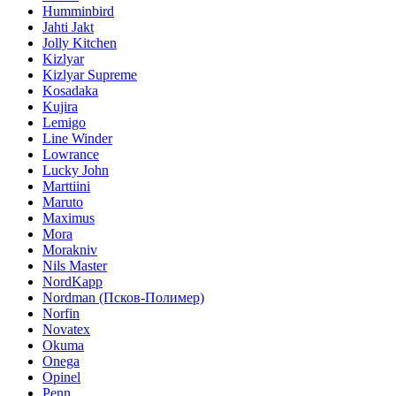
Humminbird
Jahti Jakt
Jolly Kitchen
Kizlyar
Kizlyar Supreme
Kosadaka
Kujira
Lemigo
Line Winder
Lowrance
Lucky John
Marttiini
Maruto
Maximus
Mora
Morakniv
Nils Master
NordKapp
Nordman (Псков-Полимер)
Norfin
Novatex
Okuma
Onega
Opinel
Penn