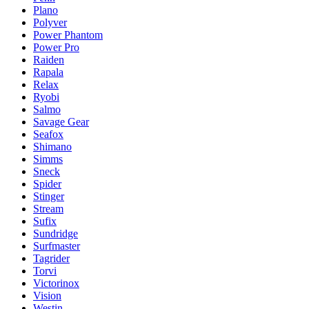
Plano
Polyver
Power Phantom
Power Pro
Raiden
Rapala
Relax
Ryobi
Salmo
Savage Gear
Seafox
Shimano
Simms
Sneck
Spider
Stinger
Stream
Sufix
Sundridge
Surfmaster
Tagrider
Torvi
Victorinox
Vision
Westin