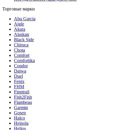
Торговые марки
Abu Garcia
Aigle
Akara
Alaskan
Black Side
Chiruca
Chota
Comfort
Comfortika
Condor
Daiwa
Duel
Fenix
FHM
Finntrail
Fish2Fish
Flambeau
Garmin
Gosen
Halco
Heinola
Helios