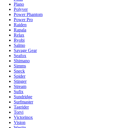
Plano
Polyver
Power Phantom
Power Pro
Raiden
Rapala
Relax
Ryobi
Salmo
Savage Gear
Seafox
Shimano
Simms
Sneck
Spider
Stinger
Stream
Sufix
Sundridge
Surfmaster
Tagrider
Torvi
Victorinox
Vision
Westin