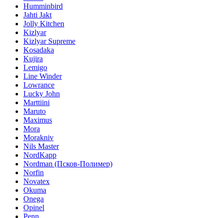
Humminbird
Jahti Jakt
Jolly Kitchen
Kizlyar
Kizlyar Supreme
Kosadaka
Kujira
Lemigo
Line Winder
Lowrance
Lucky John
Marttiini
Maruto
Maximus
Mora
Morakniv
Nils Master
NordKapp
Nordman (Псков-Полимер)
Norfin
Novatex
Okuma
Onega
Opinel
Penn