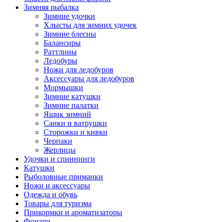
Зимняя рыбалка
Зимние удочки
Хлысты для зимних удочек
Зимние блесны
Балансиры
Раттлины
Ледобуры
Ножи для ледобуров
Аксессуары для ледобуров
Мормышки
Зимние катушки
Зимние палатки
Ящик зимний
Санки и ватрушки
Сторожки и кивки
Черпаки
Жерлицы
Удочки и спиннинги
Катушки
Рыболовные приманки
Ножи и аксессуары
Одежда и обувь
Товары для туризма
Прикормки и ароматизаторы
Фонари