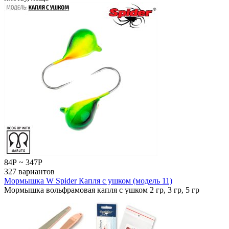
84
Р
~
347
Р
327 вариантов
Мормышка W Spider Капля с ушком (модель 11)
Мормышка вольфрамовая капля с ушком 2 гр, 3 гр, 5 гр