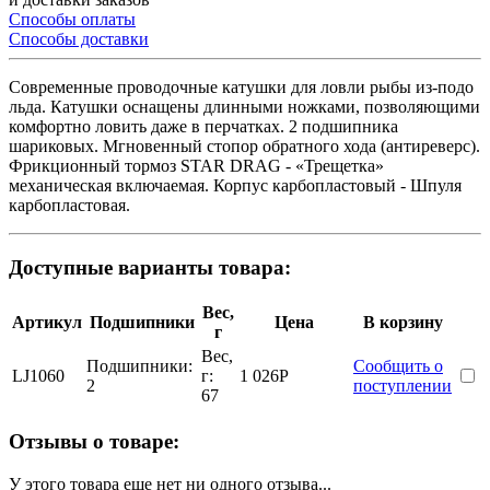
Способы оплаты
Способы доставки
Современные проводочные катушки для ловли рыбы из-подо
льда. Катушки оснащены длинными ножками, позволяющими
комфортно ловить даже в перчатках. 2 подшипника
шариковых. Мгновенный стопор обратного хода (антиреверс).
Фрикционный тормоз STAR DRAG - «Трещетка»
механическая включаемая. Корпус карбопластовый - Шпуля
карбопластовая.
Доступные варианты товара:
Вес,
Артикул
Подшипники
Цена
В корзину
г
Вес,
Подшипники:
Сообщить о
LJ1060
г:
1 026
Р
2
поступлении
67
Отзывы о товаре:
У этого товара еще нет ни одного отзыва...