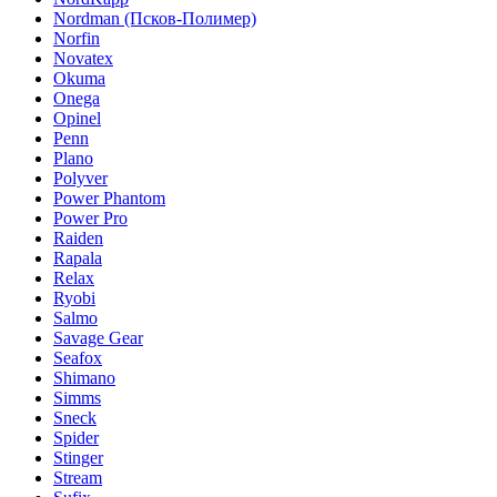
Nordman (Псков-Полимер)
Norfin
Novatex
Okuma
Onega
Opinel
Penn
Plano
Polyver
Power Phantom
Power Pro
Raiden
Rapala
Relax
Ryobi
Salmo
Savage Gear
Seafox
Shimano
Simms
Sneck
Spider
Stinger
Stream