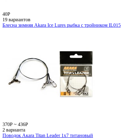
40
Р
19 вариантов
Блесна зимняя Akara Ice Lures рыбка с тройником IL015
370
Р
~
436
Р
2 варианта
Поводок Акаrа Titan Leader 1x7 титановый