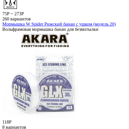
75
Р
~
273
Р
260 вариантов
Мормышка W Spider Рижский банан с ушком (модель 20)
Вольфрамовая мормышка банан для безмотылки
118
Р
8 вариантов