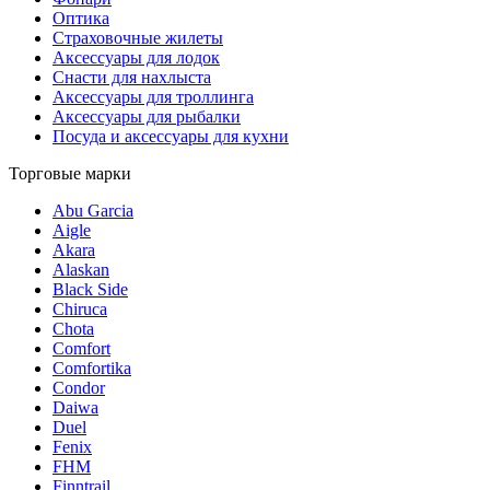
Оптика
Страховочные жилеты
Аксессуары для лодок
Снасти для нахлыста
Аксессуары для троллинга
Аксессуары для рыбалки
Посуда и аксессуары для кухни
Торговые марки
Abu Garcia
Aigle
Akara
Alaskan
Black Side
Chiruca
Chota
Comfort
Comfortika
Condor
Daiwa
Duel
Fenix
FHM
Finntrail