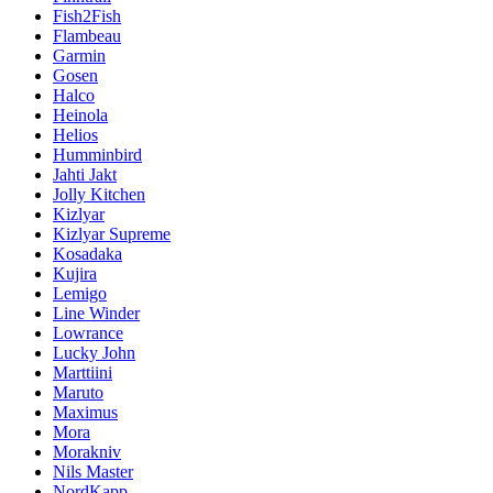
Fish2Fish
Flambeau
Garmin
Gosen
Halco
Heinola
Helios
Humminbird
Jahti Jakt
Jolly Kitchen
Kizlyar
Kizlyar Supreme
Kosadaka
Kujira
Lemigo
Line Winder
Lowrance
Lucky John
Marttiini
Maruto
Maximus
Mora
Morakniv
Nils Master
NordKapp