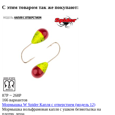
C этим товаром так же покупают:
87
Р
~
268
Р
166 вариантов
Мормышка W Spider Капля с отверстием (модель 12)
Мормышка вольфрамовая капля с ушком безмотылка на
плотву, леща