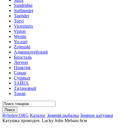
Sufix
Sundridge
Surfmaster
Tagrider
Torvi
Victorinox
Vision
Westin
Yo-zuri
Zojirushi
Адмиралтейский
Биосталь
Легеон
Практик
Сонар
Сурикат
ТАЙГА
Титановый
Тонар
Rybolov.ORG
Каталог
Зимняя рыбалка
Зимние катушки
Катушка проводоч. Lucky John Mebaru 6см