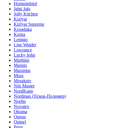
Humminbird
Jahti Jakt
Jolly Kitchen
Kizlyar
Kizlyar Supreme
Kosadaka
Kujira
Lemigo
Line Winder
Lowrance
Lucky John
Marttiini
Maruto
Maximus
Mora
Morakniv
Nils Master
NordKapp
Nordman (Псков-Полимер)
Norfin
Novatex
Okuma
Onega
Opinel
Penn