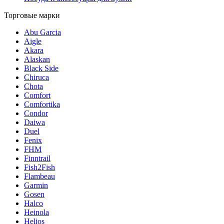
Торговые марки
Abu Garcia
Aigle
Akara
Alaskan
Black Side
Chiruca
Chota
Comfort
Comfortika
Condor
Daiwa
Duel
Fenix
FHM
Finntrail
Fish2Fish
Flambeau
Garmin
Gosen
Halco
Heinola
Helios