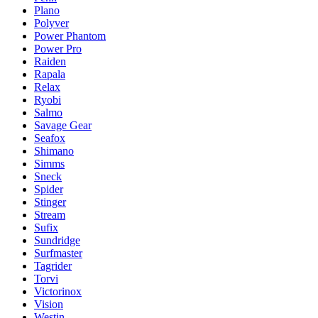
Plano
Polyver
Power Phantom
Power Pro
Raiden
Rapala
Relax
Ryobi
Salmo
Savage Gear
Seafox
Shimano
Simms
Sneck
Spider
Stinger
Stream
Sufix
Sundridge
Surfmaster
Tagrider
Torvi
Victorinox
Vision
Westin