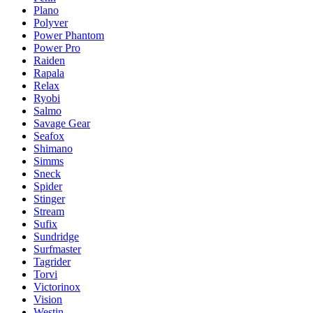
Plano
Polyver
Power Phantom
Power Pro
Raiden
Rapala
Relax
Ryobi
Salmo
Savage Gear
Seafox
Shimano
Simms
Sneck
Spider
Stinger
Stream
Sufix
Sundridge
Surfmaster
Tagrider
Torvi
Victorinox
Vision
Westin