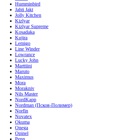
Humminbird
Jahti Jakt
Jolly Kitchen
Kizlyar
Kizlyar Supreme
Kosadaka
Kujira
Lemigo
Line Winder
Lowrance
Lucky John
Marttiini
Maruto
Maximus
Mora
Morakniv
Nils Master
NordKapp
Nordman (Псков-Полимер)
Norfin
Novatex
Okuma
Onega
Opinel
Penn