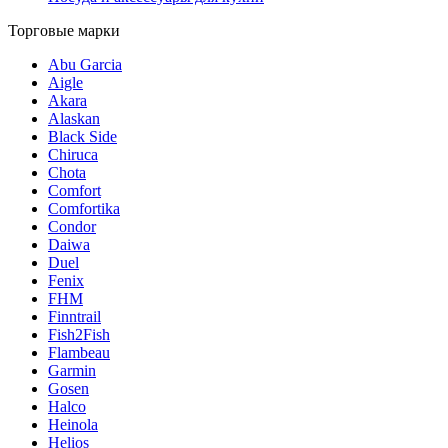
Торговые марки
Abu Garcia
Aigle
Akara
Alaskan
Black Side
Chiruca
Chota
Comfort
Comfortika
Condor
Daiwa
Duel
Fenix
FHM
Finntrail
Fish2Fish
Flambeau
Garmin
Gosen
Halco
Heinola
Helios