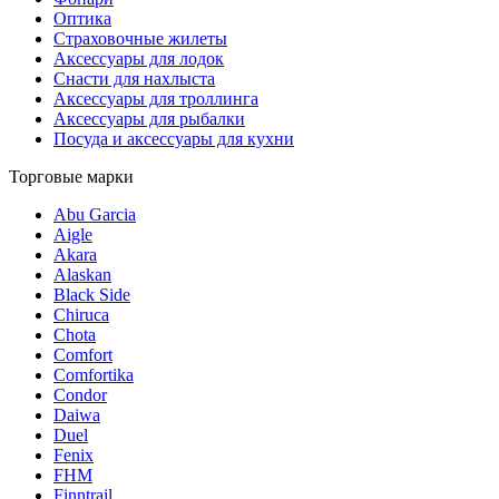
Оптика
Страховочные жилеты
Аксессуары для лодок
Снасти для нахлыста
Аксессуары для троллинга
Аксессуары для рыбалки
Посуда и аксессуары для кухни
Торговые марки
Abu Garcia
Aigle
Akara
Alaskan
Black Side
Chiruca
Chota
Comfort
Comfortika
Condor
Daiwa
Duel
Fenix
FHM
Finntrail