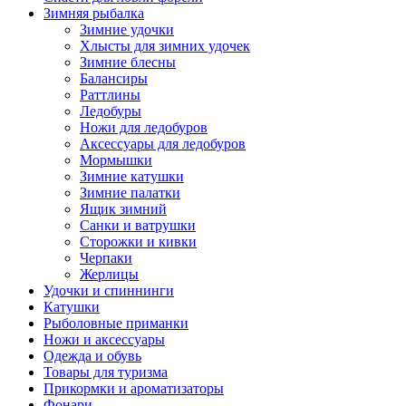
Зимняя рыбалка
Зимние удочки
Хлысты для зимних удочек
Зимние блесны
Балансиры
Раттлины
Ледобуры
Ножи для ледобуров
Аксессуары для ледобуров
Мормышки
Зимние катушки
Зимние палатки
Ящик зимний
Санки и ватрушки
Сторожки и кивки
Черпаки
Жерлицы
Удочки и спиннинги
Катушки
Рыболовные приманки
Ножи и аксессуары
Одежда и обувь
Товары для туризма
Прикормки и ароматизаторы
Фонари