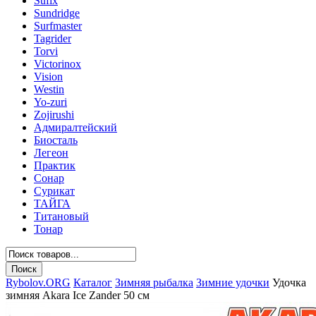
Sufix
Sundridge
Surfmaster
Tagrider
Torvi
Victorinox
Vision
Westin
Yo-zuri
Zojirushi
Адмиралтейский
Биосталь
Легеон
Практик
Сонар
Сурикат
ТАЙГА
Титановый
Тонар
Rybolov.ORG
Каталог
Зимняя рыбалка
Зимние удочки
Удочка
зимняя Akara Ice Zander 50 см