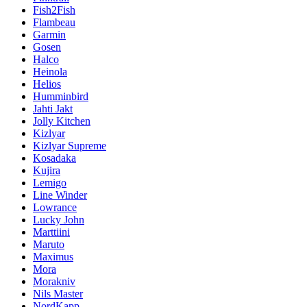
Fish2Fish
Flambeau
Garmin
Gosen
Halco
Heinola
Helios
Humminbird
Jahti Jakt
Jolly Kitchen
Kizlyar
Kizlyar Supreme
Kosadaka
Kujira
Lemigo
Line Winder
Lowrance
Lucky John
Marttiini
Maruto
Maximus
Mora
Morakniv
Nils Master
NordKapp