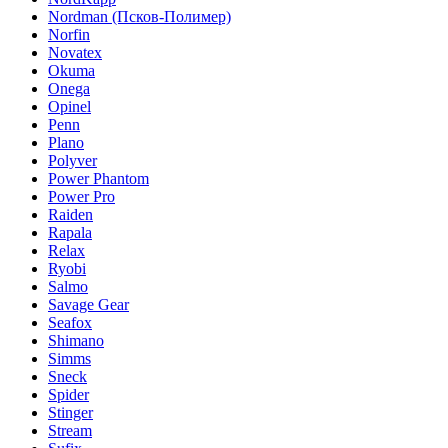
Nordman (Псков-Полимер)
Norfin
Novatex
Okuma
Onega
Opinel
Penn
Plano
Polyver
Power Phantom
Power Pro
Raiden
Rapala
Relax
Ryobi
Salmo
Savage Gear
Seafox
Shimano
Simms
Sneck
Spider
Stinger
Stream