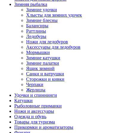
Зимняя рыбалка
Зимние удочки
Хлысты для зимних удочек
Зимние блесны
Балансиры
Раттлины
Ледобуры
Ножи для ледобуров
Аксессуары для ледобуров
Мормышки
Зимние катушки
Зимние палатки
Ящик зимний
Санки и ватрушки
Сторожки и кивки
Черпаки
Жерлицы
Удочки и спиннинги
Катушки
Рыболовные приманки
Ножи и аксессуары
Одежда и обувь
Товары для туризма
Прикормки и ароматизаторы
Фонари