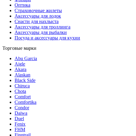
Оптика
Страховочные жилеты
Аксессуары для лодок
Снасти для нахлыста
Аксессуары для троллинга
Аксессуары для рыбалки
Посуда и аксессуары для кухни
Торговые марки
Abu Garcia
Aigle
Akara
Alaskan
Black Side
Chiruca
Chota
Comfort
Comfortika
Condor
Daiwa
Duel
Fenix
FHM
Finntrail