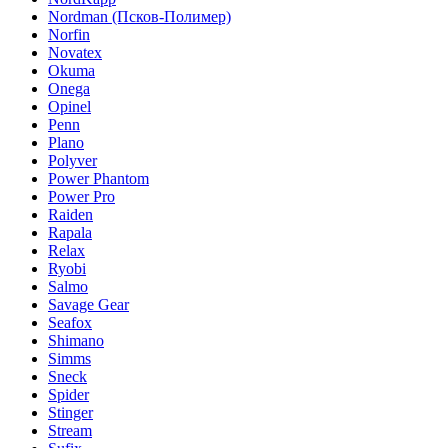
Nordman (Псков-Полимер)
Norfin
Novatex
Okuma
Onega
Opinel
Penn
Plano
Polyver
Power Phantom
Power Pro
Raiden
Rapala
Relax
Ryobi
Salmo
Savage Gear
Seafox
Shimano
Simms
Sneck
Spider
Stinger
Stream