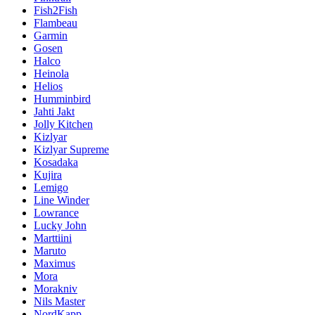
Fish2Fish
Flambeau
Garmin
Gosen
Halco
Heinola
Helios
Humminbird
Jahti Jakt
Jolly Kitchen
Kizlyar
Kizlyar Supreme
Kosadaka
Kujira
Lemigo
Line Winder
Lowrance
Lucky John
Marttiini
Maruto
Maximus
Mora
Morakniv
Nils Master
NordKapp