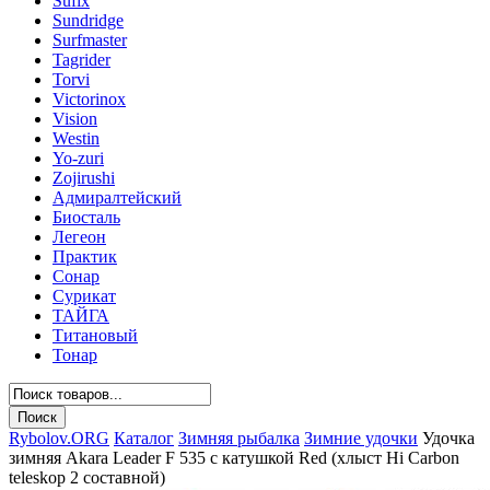
Sufix
Sundridge
Surfmaster
Tagrider
Torvi
Victorinox
Vision
Westin
Yo-zuri
Zojirushi
Адмиралтейский
Биосталь
Легеон
Практик
Сонар
Сурикат
ТАЙГА
Титановый
Тонар
Rybolov.ORG
Каталог
Зимняя рыбалка
Зимние удочки
Удочка
зимняя Akara Leader F 535 с катушкой Red (хлыст Hi Carbon
teleskop 2 составной)