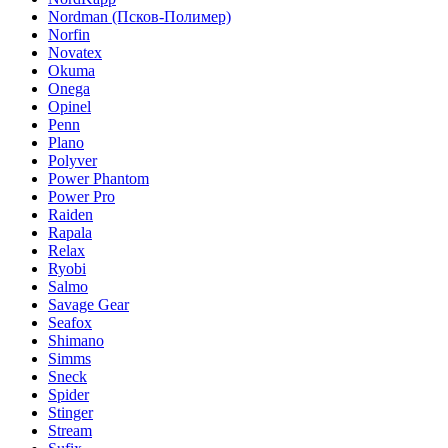
Nordman (Псков-Полимер)
Norfin
Novatex
Okuma
Onega
Opinel
Penn
Plano
Polyver
Power Phantom
Power Pro
Raiden
Rapala
Relax
Ryobi
Salmo
Savage Gear
Seafox
Shimano
Simms
Sneck
Spider
Stinger
Stream