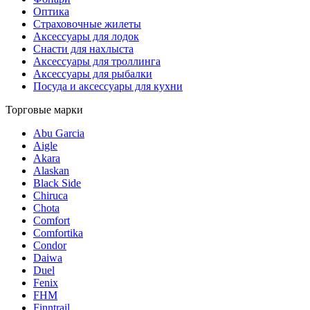
Оптика
Страховочные жилеты
Аксессуары для лодок
Снасти для нахлыста
Аксессуары для троллинга
Аксессуары для рыбалки
Посуда и аксессуары для кухни
Торговые марки
Abu Garcia
Aigle
Akara
Alaskan
Black Side
Chiruca
Chota
Comfort
Comfortika
Condor
Daiwa
Duel
Fenix
FHM
Finntrail