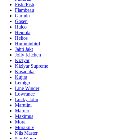
Fish2Fish
Flambeau
Garmin
Gosen
Halco
Heinola
Helios
Humminbird
Jahti Jakt
Jolly Kitchen
Kizlyar
Kizlyar Supreme
Kosadaka
Kujira
Lemigo
Line Winder
Lowrance
Lucky John
Marttiini
Maruto
Maximus
Mora
Morakniv
Nils Master
NordKapp