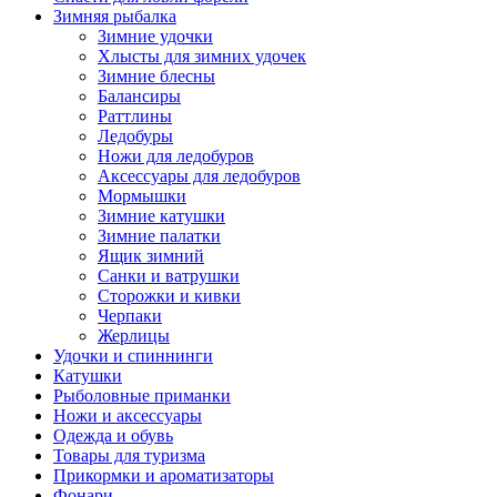
Зимняя рыбалка
Зимние удочки
Хлысты для зимних удочек
Зимние блесны
Балансиры
Раттлины
Ледобуры
Ножи для ледобуров
Аксессуары для ледобуров
Мормышки
Зимние катушки
Зимние палатки
Ящик зимний
Санки и ватрушки
Сторожки и кивки
Черпаки
Жерлицы
Удочки и спиннинги
Катушки
Рыболовные приманки
Ножи и аксессуары
Одежда и обувь
Товары для туризма
Прикормки и ароматизаторы
Фонари