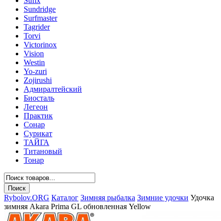
Sufix
Sundridge
Surfmaster
Tagrider
Torvi
Victorinox
Vision
Westin
Yo-zuri
Zojirushi
Адмиралтейский
Биосталь
Легеон
Практик
Сонар
Сурикат
ТАЙГА
Титановый
Тонар
Rybolov.ORG
Каталог
Зимняя рыбалка
Зимние удочки
Удочка
зимняя Akara Prima GL обновленная Yellow