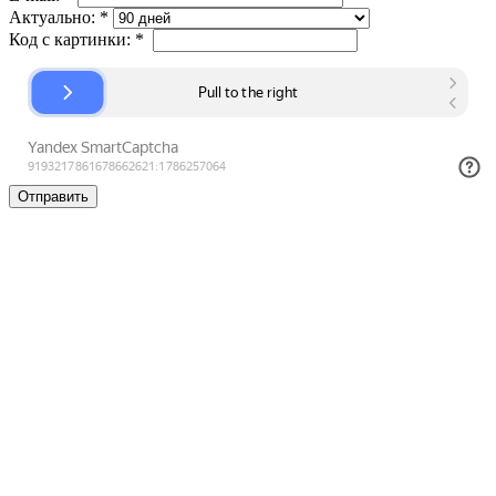
Актуально:
*
Код с картинки:
*