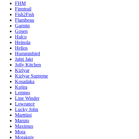
FHM
Finntrail
Fish2Fish
Flambeau
Garmin
Gosen
Halco
Heinola
Helios
Humminbird
Jahti Jakt
Jolly Kitchen
Kizlyar
Kizlyar Supreme
Kosadaka
Kujira
Lemigo
Line Winder
Lowrance
Lucky John
Marttiini
Maruto
Maximus
Mora
Morakniv