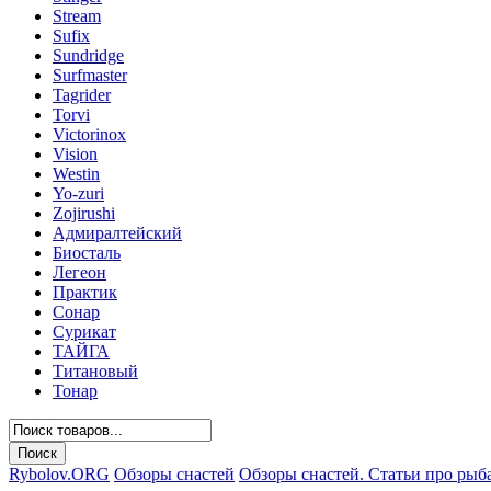
Stream
Sufix
Sundridge
Surfmaster
Tagrider
Torvi
Victorinox
Vision
Westin
Yo-zuri
Zojirushi
Адмиралтейский
Биосталь
Легеон
Практик
Сонар
Сурикат
ТАЙГА
Титановый
Тонар
Rybolov.ORG
Обзоры снастей
Обзоры снастей. Статьи про рыб