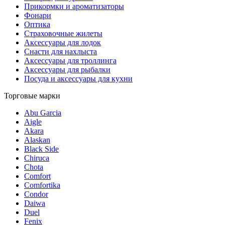
Прикормки и ароматизаторы
Фонари
Оптика
Страховочные жилеты
Аксессуары для лодок
Снасти для нахлыста
Аксессуары для троллинга
Аксессуары для рыбалки
Посуда и аксессуары для кухни
Торговые марки
Abu Garcia
Aigle
Akara
Alaskan
Black Side
Chiruca
Chota
Comfort
Comfortika
Condor
Daiwa
Duel
Fenix