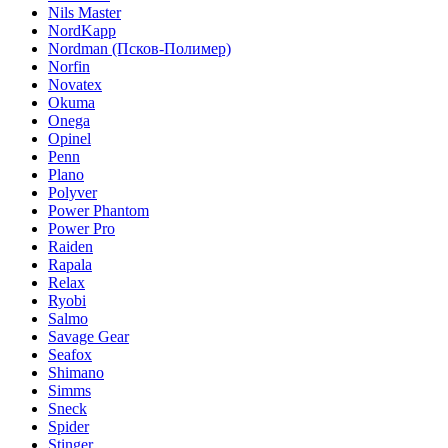
Nils Master
NordKapp
Nordman (Псков-Полимер)
Norfin
Novatex
Okuma
Onega
Opinel
Penn
Plano
Polyver
Power Phantom
Power Pro
Raiden
Rapala
Relax
Ryobi
Salmo
Savage Gear
Seafox
Shimano
Simms
Sneck
Spider
Stinger