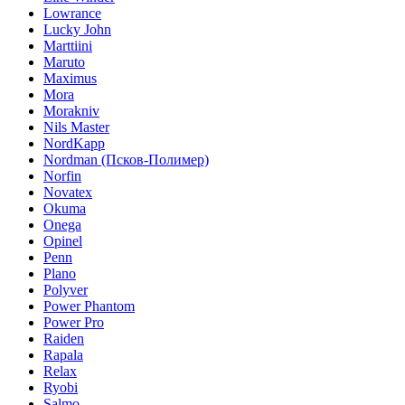
Lowrance
Lucky John
Marttiini
Maruto
Maximus
Mora
Morakniv
Nils Master
NordKapp
Nordman (Псков-Полимер)
Norfin
Novatex
Okuma
Onega
Opinel
Penn
Plano
Polyver
Power Phantom
Power Pro
Raiden
Rapala
Relax
Ryobi
Salmo