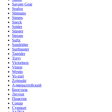
Savage Gear
Seafox
Shimano
Simms
Sneck
Spider
Stinger
Stream
Sufix
Sundridge
Surfmaster
Tagrider
Torvi
Victorinox
Vision
Westin
Yo-zuri
Zojirushi
Адмиралтейский
Биосталь
Легеон
Практик
Сонар
Сурикат