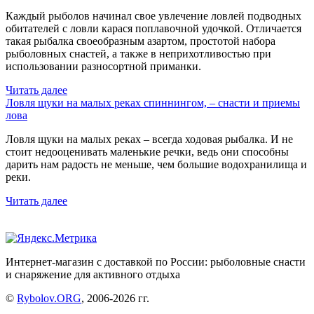
Каждый рыболов начинал свое увлечение ловлей подводных
обитателей с ловли карася поплавочной удочкой. Отличается
такая рыбалка своеобразным азартом, простотой набора
рыболовных снастей, а также в неприхотливостью при
использовании разносортной приманки.
Читать далее
Ловля щуки на малых реках спиннингом, – снасти и приемы
лова
Ловля щуки на малых реках – всегда ходовая рыбалка. И не
стоит недооценивать маленькие речки, ведь они способны
дарить нам радость не меньше, чем большие водохранилища и
реки.
Читать далее
Интернет-магазин с доставкой по России: рыболовные снасти
и снаряжение для активного отдыха
©
Rybolov.ORG
, 2006-2026 гг.