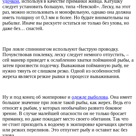
удочкой
, используя в качестве приманки живца. Катушку
следует установить большую, типа «Невской». Леску, на этот
раз, можно использовать и монофильную, однако она должна
иметь толщину от 0,3 мм и более. Но будьте внимательны на
рыбалке. Иначе вы рискуете остаться не только без улова, но
даже без… снастей.
При ловле спиннингом используют быструю проводку.
Почувствовав поклевку, леску следует немного отпустить, –
сей маневр приведет к ослаблению хватки пойманной рыбы, а
затем произвести подсечку. Вываживая пойманную рыбу, не
нужно тянуть ее слишком резко. Одной из особенностей
жереха является резкие рывки в процессе вываживания.
Ну и под конец об экипировке и
одежде рыболова
. Она имеет
большое значение при ловле такой рыбы, как жерех. Ведь его
относят к рыбам, у которых необычайно развито боковое
зрение. В случае малейшей опасности он не только бросает
приманку, но даже покидает место своего обитания. Так что
не стоит приходить к водоему в экипировке кричащих цветов
или резких переливов. Это отпугнет рыбу и оставит вас без
улова.