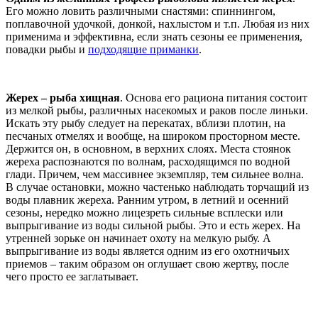
Его можно ловить различными снастями: спиннингом,
поплавочной удочкой, донкой, нахлыстом и т.п. Любая из них
применима и эффективна, если знать сезоны ее применения,
повадки рыбы и
подходящие приманки
.
Жерех – рыба хищная
. Основа его рациона питания состоит
из мелкой рыбы, различных насекомых и раков после линьки.
Искать эту рыбу следует на перекатах, вблизи плотин, на
песчаных отмелях и вообще, на широком просторном месте.
Держится он, в основном, в верхних слоях. Места стоянок
жереха распознаются по волнам, расходящимся по водной
глади. Причем, чем массивнее экземпляр, тем сильнее волна.
В случае остановки, можно частенько наблюдать торчащий из
воды плавник жереха. Ранним утром, в летний и осенний
сезоны, нередко можно лицезреть сильные всплески или
выпрыгивание из воды сильной рыбы. Это и есть жерех. На
утренней зорьке он начинает охоту на мелкую рыбу. А
выпрыгивание из воды является одним из его охотничьих
приемов – таким образом он оглушает свою жертву, после
чего просто ее заглатывает.