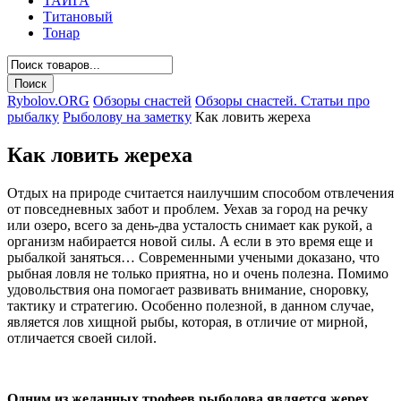
ТАЙГА
Титановый
Тонар
Rybolov.ORG
Обзоры снастей
Обзоры снастей. Статьи про
рыбалку
Рыболову на заметку
Как ловить жереха
Как ловить жереха
Отдых на природе считается наилучшим способом отвлечения
от повседневных забот и проблем. Уехав за город на речку
или озеро, всего за день-два усталость снимает как рукой, а
организм набирается новой силы. А если в это время еще и
рыбалкой заняться… Современными учеными доказано, что
рыбная ловля не только приятна, но и очень полезна. Помимо
удовольствия она помогает развивать внимание, сноровку,
тактику и стратегию. Особенно полезной, в данном случае,
является лов хищной рыбы, которая, в отличие от мирной,
отличается своей силой.
Одним из желанных трофеев рыболова является жерех
.