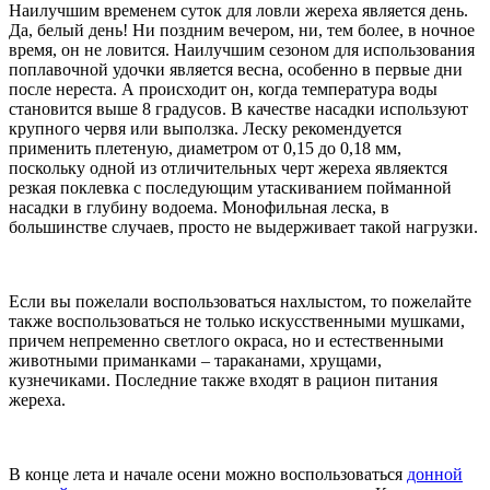
Наилучшим временем суток для ловли жереха является день.
Да, белый день! Ни поздним вечером, ни, тем более, в ночное
время, он не ловится. Наилучшим сезоном для использования
поплавочной удочки является весна, особенно в первые дни
после нереста. А происходит он, когда температура воды
становится выше 8 градусов. В качестве насадки используют
крупного червя или выползка. Леску рекомендуется
применить плетеную, диаметром от 0,15 до 0,18 мм,
поскольку одной из отличительных черт жереха являектся
резкая поклевка с последующим утаскиванием пойманной
насадки в глубину водоема. Монофильная леска, в
большинстве случаев, просто не выдерживает такой нагрузки.
Если вы пожелали воспользоваться нахлыстом, то пожелайте
также воспользоваться не только искусственными мушками,
причем непременно светлого окраса, но и естественными
животными приманками – тараканами, хрущами,
кузнечиками. Последние также входят в рацион питания
жереха.
В конце лета и начале осени можно воспользоваться
донной