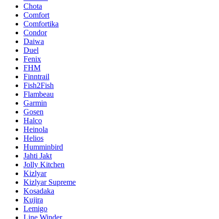
Chota
Comfort
Comfortika
Condor
Daiwa
Duel
Fenix
FHM
Finntrail
Fish2Fish
Flambeau
Garmin
Gosen
Halco
Heinola
Helios
Humminbird
Jahti Jakt
Jolly Kitchen
Kizlyar
Kizlyar Supreme
Kosadaka
Kujira
Lemigo
Line Winder