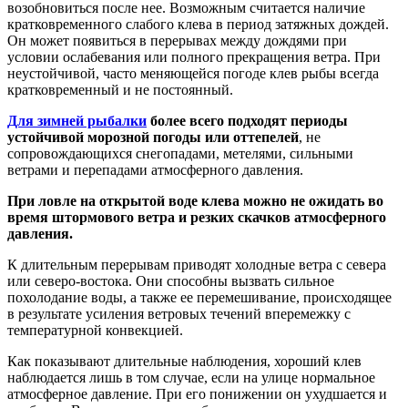
возобновиться после нее. Возможным считается наличие
кратковременного слабого клева в период затяжных дождей.
Он может появиться в перерывах между дождями при
условии ослабевания или полного прекращения ветра. При
неустойчивой, часто меняющейся погоде клев рыбы всегда
кратковременный и не постоянный.
Для зимней рыбалки
более всего подходят периоды
устойчивой морозной погоды или оттепелей
, не
сопровождающихся снегопадами, метелями, сильными
ветрами и перепадами атмосферного давления.
При ловле на открытой воде клева можно не ожидать во
время штормового ветра и резких скачков атмосферного
давления.
К длительным перерывам приводят холодные ветра с севера
или северо-востока. Они способны вызвать сильное
похолодание воды, а также ее перемешивание, происходящее
в результате усиления ветровых течений вперемежку с
температурной конвекцией.
Как показывают длительные наблюдения, хороший клев
наблюдается лишь в том случае, если на улице нормальное
атмосферное давление. При его понижении он ухудшается и