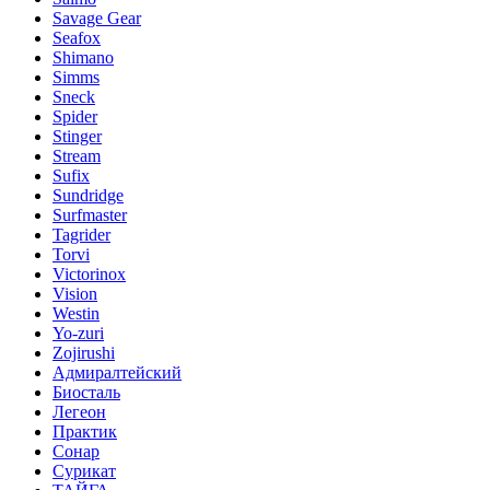
Savage Gear
Seafox
Shimano
Simms
Sneck
Spider
Stinger
Stream
Sufix
Sundridge
Surfmaster
Tagrider
Torvi
Victorinox
Vision
Westin
Yo-zuri
Zojirushi
Адмиралтейский
Биосталь
Легеон
Практик
Сонар
Сурикат