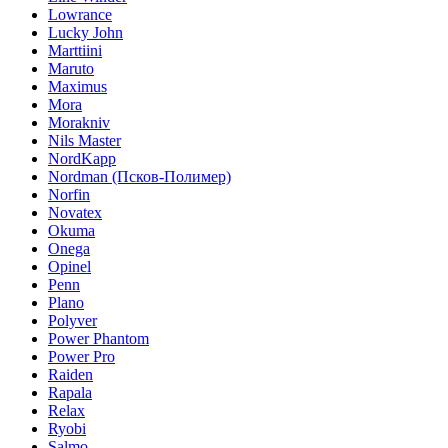
Lowrance
Lucky John
Marttiini
Maruto
Maximus
Mora
Morakniv
Nils Master
NordKapp
Nordman (Псков-Полимер)
Norfin
Novatex
Okuma
Onega
Opinel
Penn
Plano
Polyver
Power Phantom
Power Pro
Raiden
Rapala
Relax
Ryobi
Salmo