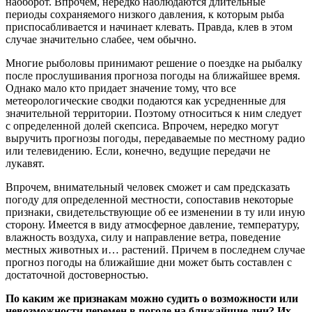
наоборот. Впрочем, нередко наблюдаются длительные
периоды сохраняемого низкого давления, к которым рыба
приспосабливается и начинает клевать. Правда, клев в этом
случае значительно слабее, чем обычно.
Многие рыболовы принимают решение о поездке на рыбалку
после прослушивания прогноза погоды на ближайшее время.
Однако мало кто придает значение тому, что все
метеорологические сводки подаются как усредненные для
значительной территории. Поэтому относиться к ним следует
с определенной долей скепсиса. Впрочем, нередко могут
выручить прогнозы погоды, передаваемые по местному радио
или телевидению. Если, конечно, ведущие передачи не
лукавят.
Впрочем, внимательный человек сможет и сам предсказать
погоду для определенной местности, сопоставив некоторые
признаки, свидетельствующие об ее изменении в ту или иную
сторону. Имеется в виду атмосферное давление, температуру,
влажность воздуха, силу и направление ветра, поведение
местных животных и… растений. Причем в последнем случае
прогноз погоды на ближайшие дни может быть составлен с
достаточной достоверностью.
По каким же признакам можно судить о возможности или
невозможности перемен в погоде на ближайшие дни? Их