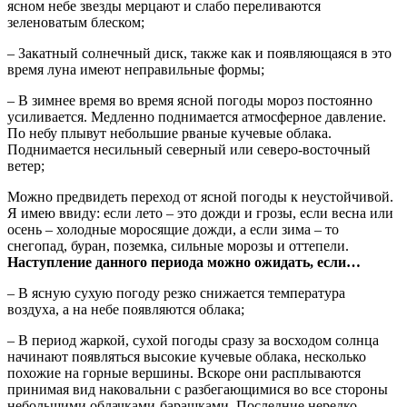
ясном небе звезды мерцают и слабо переливаются
зеленоватым блеском;
– Закатный солнечный диск, также как и появляющаяся в это
время луна имеют неправильные формы;
– В зимнее время во время ясной погоды мороз постоянно
усиливается. Медленно поднимается атмосферное давление.
По небу плывут небольшие рваные кучевые облака.
Поднимается несильный северный или северо-восточный
ветер;
Можно предвидеть переход от ясной погоды к неустойчивой.
Я имею ввиду: если лето – это дожди и грозы, если весна или
осень – холодные моросящие дожди, а если зима – то
снегопад, буран, поземка, сильные морозы и оттепели.
Наступление данного периода можно ожидать, если…
– В ясную сухую погоду резко снижается температура
воздуха, а на небе появляются облака;
– В период жаркой, сухой погоды сразу за восходом солнца
начинают появляться высокие кучевые облака, несколько
похожие на горные вершины. Вскоре они расплываются
принимая вид наковальни с разбегающимися во все стороны
небольшими облачками-барашками. Последние нередко