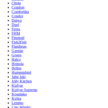
Chota
Comfort
Comfortika
Condor
Daiwa
Duel
Fenix
FHM
Finntrail
Fish2Fish
Flambeau
Garmin
Gosen
Halco
Heinola
Helios
Humminbird
Jahti Jakt
Jolly Kitchen
Kizlyar
Kizlyar Supreme
Kosadaka
Kujira
Lemigo
Line Winder