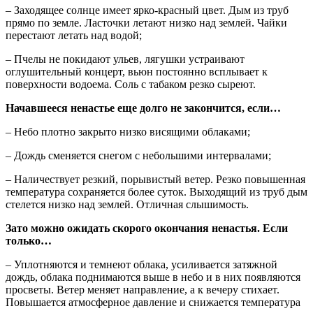
– Заходящее солнце имеет ярко-красный цвет. Дым из труб
прямо по земле. Ласточки летают низко над землей. Чайки
перестают летать над водой;
– Пчелы не покидают ульев, лягушки устраивают
оглушительный концерт, вьюн постоянно всплывает к
поверхности водоема. Соль с табаком резко сыреют.
Начавшееся ненастье еще долго не закончится, если…
– Небо плотно закрыто низко висящими облаками;
– Дождь сменяется снегом с небольшими интервалами;
– Наличествует резкий, порывистый ветер. Резко повышенная
температура сохраняется более суток. Выходящий из труб дым
стелется низко над землей. Отличная слышимость.
Зато можно ожидать скорого окончания ненастья. Если
только…
– Уплотняются и темнеют облака, усиливается затяжной
дождь, облака поднимаются выше в небо и в них появляются
просветы. Ветер меняет направление, а к вечеру стихает.
Повышается атмосферное давление и снижается температура