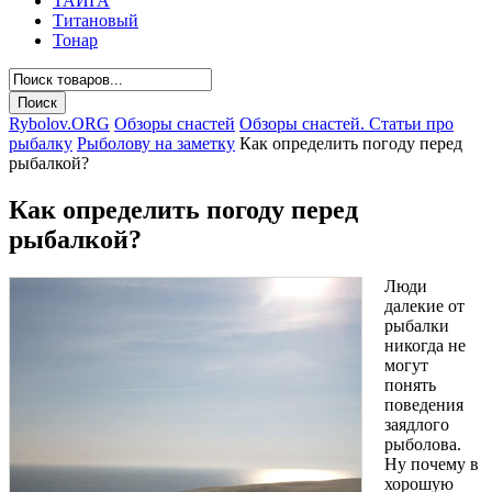
ТАЙГА
Титановый
Тонар
Rybolov.ORG
Обзоры снастей
Обзоры снастей. Статьи про
рыбалку
Рыболову на заметку
Как определить погоду перед
рыбалкой?
Как определить погоду перед
рыбалкой?
Люди
далекие от
рыбалки
никогда не
могут
понять
поведения
заядлого
рыболова.
Ну почему в
хорошую