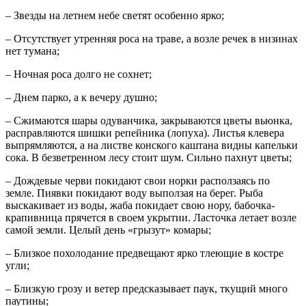
– Звезды на летнем небе светят особенно ярко;
– Отсутствует утренняя роса на траве, а возле речек в низинах
нет тумана;
– Ночная роса долго не сохнет;
– Днем парко, а к вечеру душно;
– Сжимаются шары одуванчика, закрываются цветы вьюнка,
расправляются шишки репейника (лопуха). Листья клевера
выпрямляются, а на листве конского каштана видны капельки
сока. В безветренном лесу стоит шум. Сильно пахнут цветы;
– Дождевые черви покидают свои норки расползаясь по
земле. Пиявки покидают воду выползая на берег. Рыба
выскакивает из воды, жаба покидает свою нору, бабочка-
крапивница прячется в своем укрытии. Ласточка летает возле
самой земли. Целый день «грызут» комары;
– Близкое похолодание предвещают ярко тлеющие в костре
угли;
– Близкую грозу и ветер предсказывает паук, ткущий много
паутины;