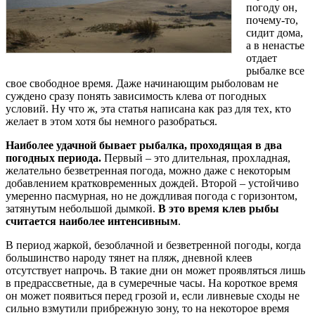
погоду он,
почему-то,
сидит дома,
а в ненастье
отдает
рыбалке все
свое свободное время. Даже начинающим рыболовам не
суждено сразу понять зависимость клева от погодных
условий. Ну что ж, эта статья написана как раз для тех, кто
желает в этом хотя бы немного разобраться.
Наиболее удачной бывает рыбалка, проходящая в два
погодных периода.
Первый – это длительная, прохладная,
желательно безветренная погода, можно даже с некоторым
добавлением кратковременных дождей. Второй – устойчиво
умеренно пасмурная, но не дождливая погода с горизонтом,
затянутым небольшой дымкой.
В это время клев рыбы
считается наиболее интенсивным
.
В период жаркой, безоблачной и безветренной погоды, когда
большинство народу тянет на пляж, дневной клеев
отсутствует напрочь. В такие дни он может проявляться лишь
в предрассветные, да в сумеречные часы. На короткое время
он может появиться перед грозой и, если ливневые сходы не
сильно взмутили прибрежную зону, то на некоторое время