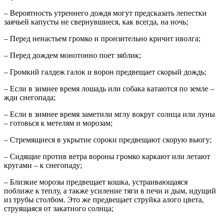
– Вероятность утреннего дождя могут предсказать лепестки
заячьей капусты не свернувшиеся, как всегда, на ночь;
– Перед ненастьем громко и пронзительно кричит иволга;
– Перед дождем монотонно поет зяблик;
– Громкий галдеж галок и ворон предвещает скорый дождь;
– Если в зимнее время лошадь или собака катаются по земле –
жди снегопада;
– Если в зимнее время заметили мглу вокруг солнца или луны
– готовься к метелям и морозам;
– Стремящиеся в укрытие сороки предвещают скорую вьюгу;
– Сидящие против ветра вороны громко каркают или летают
кругами – к снегопаду;
– Близкие морозы предвещает кошка, устраивающаяся
поближе к теплу, а также усиление тяги в печи и дым, идущий
из трубы столбом. Это же предвещает струйка алого цвета,
струящаяся от закатного солнца;