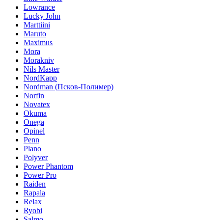
Lowrance
Lucky John
Marttiini
Maruto
Maximus
Mora
Morakniv
Nils Master
NordKapp
Nordman (Псков-Полимер)
Norfin
Novatex
Okuma
Onega
Opinel
Penn
Plano
Polyver
Power Phantom
Power Pro
Raiden
Rapala
Relax
Ryobi
Salmo