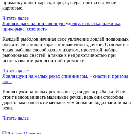
приманку клюет карась, карп, густера, плотва и другие
карповые.
Читать далее
Ловля карася на поплавочную удочку: оснастка, наживка,
прикормка, сезоность
Каждый рыболов начинал свое увлечение ловлей подводных
обитателей с ловли карася поплавочной удочкой. Отличается
такая рыбалка своеобразным азартом, простотой набора
рыболовных снастей, а также в неприхотливостью при
использовании разносортной приманки.
Читать далее
Ловля щуки на малых реках спиннингом, – снасти и приемы
лова
Ловля щуки на малых реках – всегда ходовая рыбалка. И не
стоит недооценивать маленькие речки, ведь они способны
дарить нам радость не меньше, чем большие водохранилища и
реки.
Читать далее