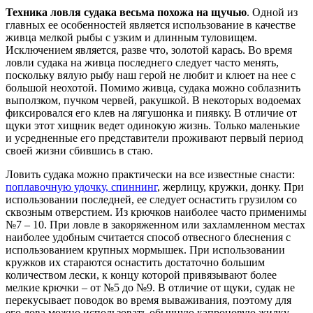
Техника ловля судака весьма похожа на щучью
. Одной из
главных ее особенностей является использование в качестве
живца мелкой рыбы с узким и длинным туловищем.
Исключением является, разве что, золотой карась. Во время
ловли судака на живца последнего следует часто менять,
поскольку вялую рыбу наш герой не любит и клюет на нее с
большой неохотой. Помимо живца, судака можно соблазнить
выползком, пучком червей, ракушкой. В некоторых водоемах
фиксировался его клев на лягушонка и пиявку. В отличие от
щуки этот хищник ведет одинокую жизнь. Только маленькие
и усредненные его представители проживают первый период
своей жизни сбившись в стаю.
Ловить судака можно практически на все известные снасти:
поплавочную удочку, спиннинг
, жерлицу, кружки, донку. При
использовании последней, ее следует оснастить грузилом со
сквозным отверстием. Из крючков наиболее часто применимы
№7 – 10. При ловле в закоряженном или захламленном местах
наиболее удобным считается способ отвесного блеснения с
использованием крупных мормышек. При использовании
кружков их стараются оснастить достаточно большим
количеством лески, к концу которой привязывают более
мелкие крючки – от №5 до №9. В отличие от щуки, судак не
перекусывает поводок во время вываживания, поэтому для
его лова можно использовать обычную капроновую жилку