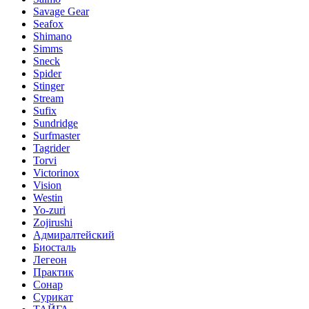
Savage Gear
Seafox
Shimano
Simms
Sneck
Spider
Stinger
Stream
Sufix
Sundridge
Surfmaster
Tagrider
Torvi
Victorinox
Vision
Westin
Yo-zuri
Zojirushi
Адмиралтейский
Биосталь
Легеон
Практик
Сонар
Сурикат