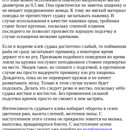
диаметром до 0,5 мм. Она практически не заметна хищнику и
не мешает передвижению живца. К тому же мягкий материал
поводка не препятствует судаку заглатывать наживку. В
случае использования в качестве наживки ерша, тройники
ставят более крупные, поскольку спинной плавник
последнего не позволит произвести хорошую подсечку в
случае оснащения мелкими крючками.
Если в водоеме клев судака достаточно слабый, то пойманная
рыба не сразу заглатывает приманку, а некоторое время
держит его во рту. Признаком подобного поведения во время
ловли на кружки послужит неподвижное стояние перевертки
на месте. Увидев такое, не спешите с подсечкой, в противном
случае вы просто выдернете приманку изо рта хищника.
Дождитесь, пока он не перевернет кружок и не начнет
разматывать леску. Только в этом случае нужно будет
подсекать. Делать это следует резко и жестко, поскольку нёбо
судака жесткое и костистое. Без применения сильной
подсечки крючок просто не сможет в нем застрять.
Интенсивность судачьего клева набирает обороты в сезон
цветения ржи, вылета слепней, желтения липы. С
наступлением этого сезона он прекрасно ловится на малька,
выползка, вращающуюся блесну. С наступление осени
спиннингистам следует уже перейти на
колеблющиеся