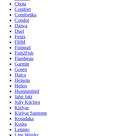
Chota
Comfort
Comfortika
Condor
Daiwa
Duel
Fenix
FHM
Finntrail
Fish2Fish
Flambeau
Garmin
Gosen
Halco
Heinola
Helios
Humminbird
Jahti Jakt
Jolly Kitchen
Kizlyar
Kizlyar Supreme
Kosadaka
Kujira
Lemigo
Line Winder