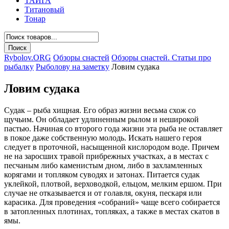
ТАЙГА
Титановый
Тонар
Rybolov.ORG
Обзоры снастей
Обзоры снастей. Статьи про
рыбалку
Рыболову на заметку
Ловим судака
Ловим судака
Судак – рыба хищная. Его образ жизни весьма схож со
щучьим. Он обладает удлиненным рылом и неширокой
пастью. Начиная со второго года жизни эта рыба не оставляет
в покое даже собственную молодь. Искать нашего героя
следует в проточной, насыщенной кислородом воде. Причем
не на заросших травой прибрежных участках, а в местах с
песчаным либо каменистым дном, либо в захламленных
корягами и топляком суводях и затонах. Питается судак
уклейкой, плотвой, верховодкой, ельцом, мелким ершом. При
случае не отказывается и от голавля, окуня, пескаря или
карасика. Для проведения «собраний» чаще всего собирается
в затопленных плотинах, топляках, а также в местах скатов в
ямы.