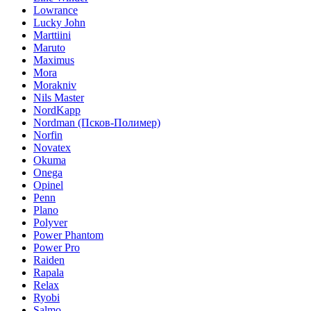
Lowrance
Lucky John
Marttiini
Maruto
Maximus
Mora
Morakniv
Nils Master
NordKapp
Nordman (Псков-Полимер)
Norfin
Novatex
Okuma
Onega
Opinel
Penn
Plano
Polyver
Power Phantom
Power Pro
Raiden
Rapala
Relax
Ryobi
Salmo