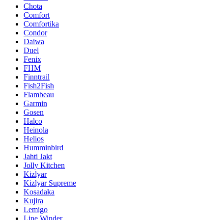
Chota
Comfort
Comfortika
Condor
Daiwa
Duel
Fenix
FHM
Finntrail
Fish2Fish
Flambeau
Garmin
Gosen
Halco
Heinola
Helios
Humminbird
Jahti Jakt
Jolly Kitchen
Kizlyar
Kizlyar Supreme
Kosadaka
Kujira
Lemigo
Line Winder