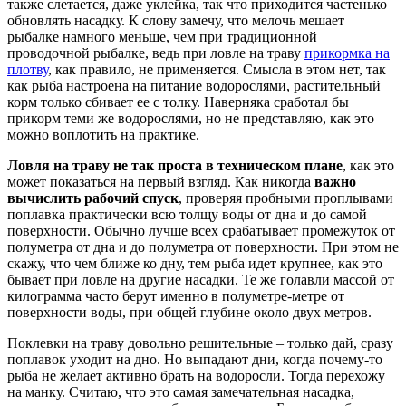
также слетается, даже уклейка, так что приходится частенько
обновлять насадку. К слову замечу, что мелочь мешает
рыбалке намного меньше, чем при традиционной
проводочной рыбалке, ведь при ловле на траву
прикормка на
плотву
, как правило, не применяется. Смысла в этом нет, так
как рыба настроена на питание водорослями, растительный
корм только сбивает ее с толку. Наверняка сработал бы
прикорм теми же водорослями, но не представляю, как это
можно воплотить на практике.
Ловля на траву не так проста в техническом плане
, как это
может показаться на первый взгляд. Как никогда
важно
вычислить рабочий спуск
, проверяя пробными проплывами
поплавка практически всю толщу воды от дна и до самой
поверхности. Обычно лучше всех срабатывает промежуток от
полуметра от дна и до полуметра от поверхности. При этом не
скажу, что чем ближе ко дну, тем рыба идет крупнее, как это
бывает при ловле на другие насадки. Те же голавли массой от
килограмма часто берут именно в полуметре-метре от
поверхности воды, при общей глубине около двух метров.
Поклевки на траву довольно решительные – только дай, сразу
поплавок уходит на дно. Но выпадают дни, когда почему-то
рыба не желает активно брать на водоросли. Тогда перехожу
на манку. Считаю, что это самая замечательная насадка,