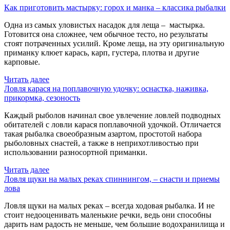
Как приготовить мастырку: горох и манка – классика рыбалки
Одна из самых уловистых насадок для леща – мастырка.
Готовится она сложнее, чем обычное тесто, но результаты
стоят потраченных усилий. Кроме леща, на эту оригинальную
приманку клюет карась, карп, густера, плотва и другие
карповые.
Читать далее
Ловля карася на поплавочную удочку: оснастка, наживка,
прикормка, сезоность
Каждый рыболов начинал свое увлечение ловлей подводных
обитателей с ловли карася поплавочной удочкой. Отличается
такая рыбалка своеобразным азартом, простотой набора
рыболовных снастей, а также в неприхотливостью при
использовании разносортной приманки.
Читать далее
Ловля щуки на малых реках спиннингом, – снасти и приемы
лова
Ловля щуки на малых реках – всегда ходовая рыбалка. И не
стоит недооценивать маленькие речки, ведь они способны
дарить нам радость не меньше, чем большие водохранилища и