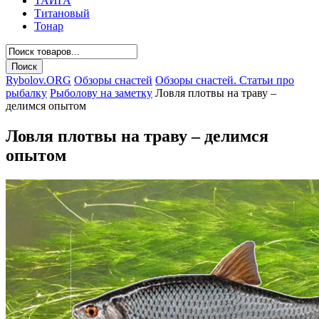
ТАЙГА
Титановый
Тонар
Rybolov.ORG
Обзоры снастей
Обзоры снастей. Статьи про
рыбалку
Рыболову на заметку
Ловля плотвы на траву –
делимся опытом
Ловля плотвы на траву – делимся
опытом