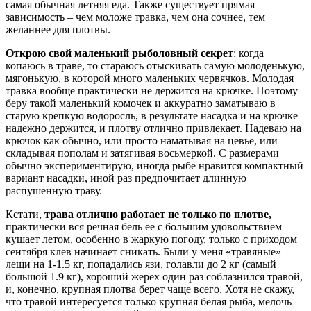
самая обычная летняя еда. Также существует прямая
зависимость – чем моложе травка, чем она сочнее, тем
желаннее для плотвы.
Открою свой маленький рыболовный секрет
: когда
копаюсь в траве, то стараюсь отыскивать самую молоденькую,
мягонькую, в которой много маленьких червячков. Молодая
травка вообще практически не держится на крючке. Поэтому
беру такой маленький комочек и аккуратно заматываю в
старую крепкую водоросль, в результате насадка и на крючке
надежно держится, и плотву отлично привлекает. Надеваю на
крючок как обычно, или просто наматывая на цевье, или
складывая пополам и затягивая восьмеркой. С размерами
обычно экспериментирую, иногда рыбе нравится компактный
вариант насадки, иной раз предпочитает длинную
распушенную траву.
Кстати,
трава отлично работает не только по плотве,
практически вся речная бель ее с большим удовольствием
кушает летом, особенно в жаркую погоду, только с приходом
сентября клев начинает сникать. Были у меня «травяные»
лещи на 1-1.5 кг, попадались язи, голавли до 2 кг (самый
большой 1.9 кг), хороший жерех один раз соблазнился травой,
и, конечно, крупная плотва берет чаще всего. Хотя не скажу,
что травой интересуется только крупная белая рыба, мелочь