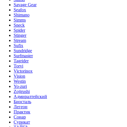
Savage Gear
Seafox
Shimano
Simms
Sneck
Spider
Stinger
Stream
Sufix
Sundridge
Surfmaster
Tagrider
Torvi
Victorinox
Vision
Westin
Yo-zuri
Zojirushi
Адмиралтейский
Биосталь
Легеон
Практик
Сонар
Сурикат