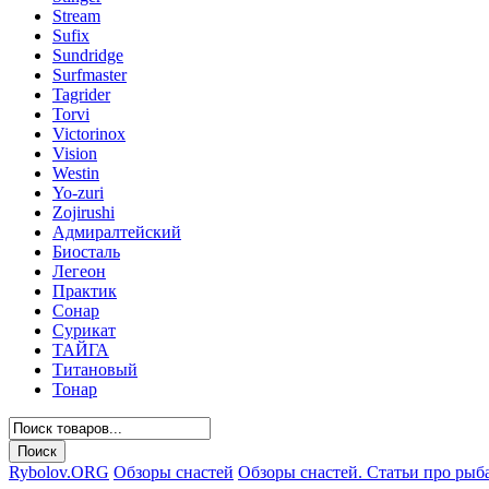
Stream
Sufix
Sundridge
Surfmaster
Tagrider
Torvi
Victorinox
Vision
Westin
Yo-zuri
Zojirushi
Адмиралтейский
Биосталь
Легеон
Практик
Сонар
Сурикат
ТАЙГА
Титановый
Тонар
Rybolov.ORG
Обзоры снастей
Обзоры снастей. Статьи про рыб