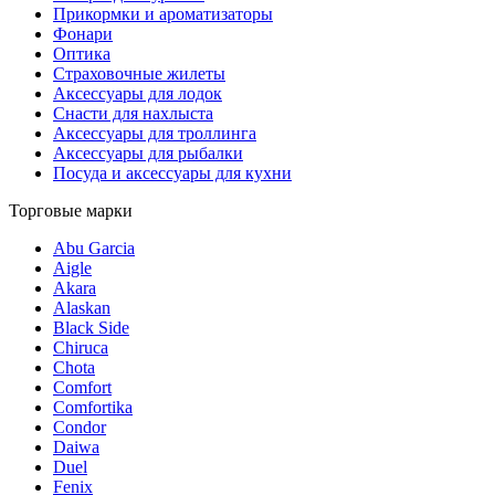
Прикормки и ароматизаторы
Фонари
Оптика
Страховочные жилеты
Аксессуары для лодок
Снасти для нахлыста
Аксессуары для троллинга
Аксессуары для рыбалки
Посуда и аксессуары для кухни
Торговые марки
Abu Garcia
Aigle
Akara
Alaskan
Black Side
Chiruca
Chota
Comfort
Comfortika
Condor
Daiwa
Duel
Fenix