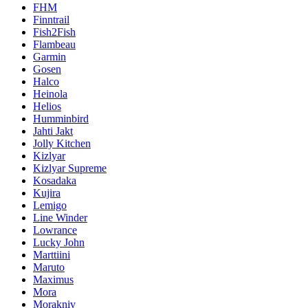
FHM
Finntrail
Fish2Fish
Flambeau
Garmin
Gosen
Halco
Heinola
Helios
Humminbird
Jahti Jakt
Jolly Kitchen
Kizlyar
Kizlyar Supreme
Kosadaka
Kujira
Lemigo
Line Winder
Lowrance
Lucky John
Marttiini
Maruto
Maximus
Mora
Morakniv