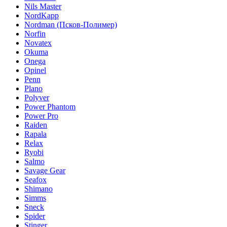
Nils Master
NordKapp
Nordman (Псков-Полимер)
Norfin
Novatex
Okuma
Onega
Opinel
Penn
Plano
Polyver
Power Phantom
Power Pro
Raiden
Rapala
Relax
Ryobi
Salmo
Savage Gear
Seafox
Shimano
Simms
Sneck
Spider
Stinger