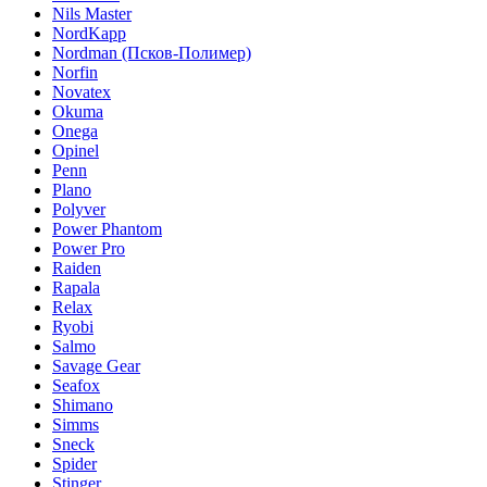
Nils Master
NordKapp
Nordman (Псков-Полимер)
Norfin
Novatex
Okuma
Onega
Opinel
Penn
Plano
Polyver
Power Phantom
Power Pro
Raiden
Rapala
Relax
Ryobi
Salmo
Savage Gear
Seafox
Shimano
Simms
Sneck
Spider
Stinger