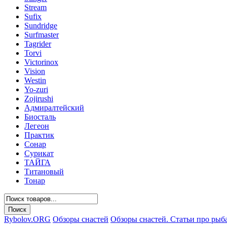
Stream
Sufix
Sundridge
Surfmaster
Tagrider
Torvi
Victorinox
Vision
Westin
Yo-zuri
Zojirushi
Адмиралтейский
Биосталь
Легеон
Практик
Сонар
Сурикат
ТАЙГА
Титановый
Тонар
Rybolov.ORG
Обзоры снастей
Обзоры снастей. Статьи про рыб