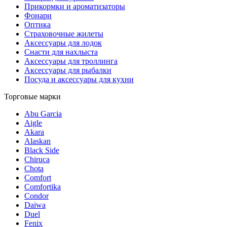
Прикормки и ароматизаторы
Фонари
Оптика
Страховочные жилеты
Аксессуары для лодок
Снасти для нахлыста
Аксессуары для троллинга
Аксессуары для рыбалки
Посуда и аксессуары для кухни
Торговые марки
Abu Garcia
Aigle
Akara
Alaskan
Black Side
Chiruca
Chota
Comfort
Comfortika
Condor
Daiwa
Duel
Fenix