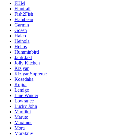
FHM
Finntrail
Fish2Fish
Flambeau
Garmin
Gosen
Halco
Heinola
Helios
Humminbird
Jahti Jakt
Jolly Kitchen
Kizlyar
Kizlyar Supreme
Kosadaka
Kujira
Lemigo
Line Winder
Lowrance
Lucky John
Marttiini
Maruto
Maximus
Mora
Morakniv