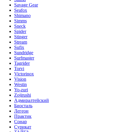
Savage Gear
Seafox
Shimano
Simms
Sneck
Spider
Stinger
Stream
Sufix
Sundridge
Surfmaster
Tagrider
Torvi
Victorinox
Vision
Westin
Yo-zuri
Zojirushi
Адмиралтейский
Биосталь
Легеон
Практик
Сонар
Сурикат