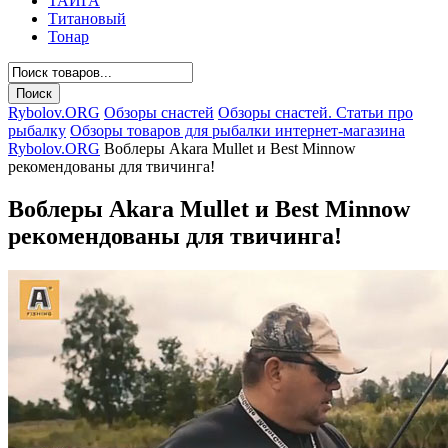
ТАЙГА
Титановый
Тонар
Rybolov.ORG
Обзоры снастей
Обзоры снастей. Статьи про
рыбалку
Обзоры товаров для рыбалки интернет-магазина
Rybolov.ORG
Воблеры Akara Mullet и Best Minnow
рекомендованы для твичинга!
Воблеры Akara Mullet и Best Minnow
рекомендованы для твичинга!