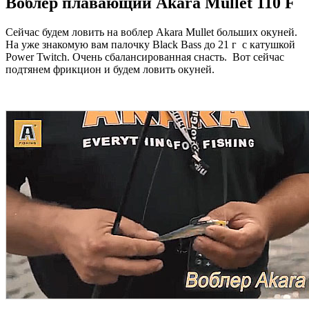
Воблер плавающий Akara Mullet 110 F
Сейчас будем ловить на воблер Akara Mullet больших окуней.
На уже знакомую вам палочку Black Bass до 21 г с катушкой
Power Twitch. Очень сбалансированная снасть. Вот сейчас
подтянем фрикцион и будем ловить окуней.