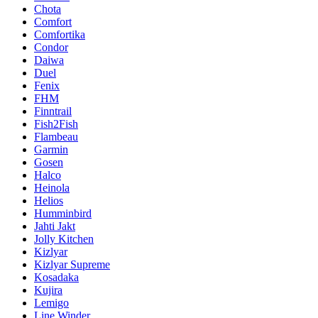
Chota
Comfort
Comfortika
Condor
Daiwa
Duel
Fenix
FHM
Finntrail
Fish2Fish
Flambeau
Garmin
Gosen
Halco
Heinola
Helios
Humminbird
Jahti Jakt
Jolly Kitchen
Kizlyar
Kizlyar Supreme
Kosadaka
Kujira
Lemigo
Line Winder