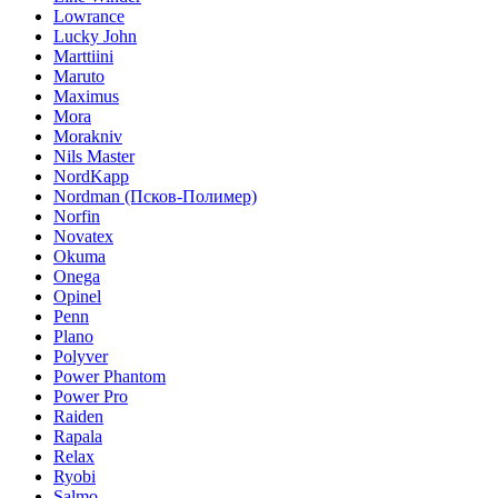
Lowrance
Lucky John
Marttiini
Maruto
Maximus
Mora
Morakniv
Nils Master
NordKapp
Nordman (Псков-Полимер)
Norfin
Novatex
Okuma
Onega
Opinel
Penn
Plano
Polyver
Power Phantom
Power Pro
Raiden
Rapala
Relax
Ryobi
Salmo