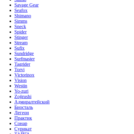
Savage Gear
Seafox
Shimano
Simms
Sneck
Spider
Stinger
Stream
Sufix
Sundridge
Surfmaster
Tagrider
Torvi
Victorinox
Vision
Westin
Yo-zuri
Zojirushi
Адмиралтейский
Биосталь
Легеон
Практик
Сонар
Сурикат