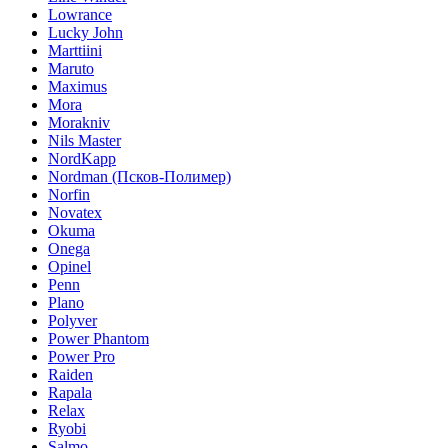
Lowrance
Lucky John
Marttiini
Maruto
Maximus
Mora
Morakniv
Nils Master
NordKapp
Nordman (Псков-Полимер)
Norfin
Novatex
Okuma
Onega
Opinel
Penn
Plano
Polyver
Power Phantom
Power Pro
Raiden
Rapala
Relax
Ryobi
Salmo