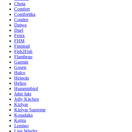
Chota
Comfort
Comfortika
Condor
Daiwa
Duel
Fenix
FHM
Finntrail
Fish2Fish
Flambeau
Garmin
Gosen
Halco
Heinola
Helios
Humminbird
Jahti Jakt
Jolly Kitchen
Kizlyar
Kizlyar Supreme
Kosadaka
Kujira
Lemigo
Line Winder