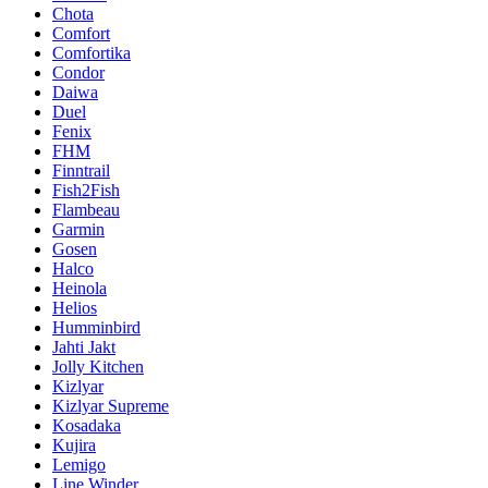
Chota
Comfort
Comfortika
Condor
Daiwa
Duel
Fenix
FHM
Finntrail
Fish2Fish
Flambeau
Garmin
Gosen
Halco
Heinola
Helios
Humminbird
Jahti Jakt
Jolly Kitchen
Kizlyar
Kizlyar Supreme
Kosadaka
Kujira
Lemigo
Line Winder