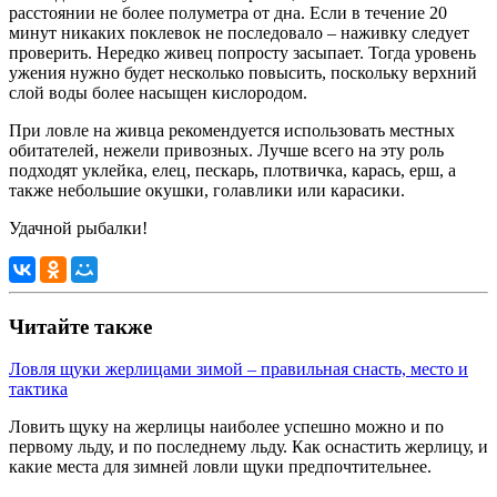
расстоянии не более полуметра от дна. Если в течение 20
минут никаких поклевок не последовало – наживку следует
проверить. Нередко живец попросту засыпает. Тогда уровень
ужения нужно будет несколько повысить, поскольку верхний
слой воды более насыщен кислородом.
При ловле на живца рекомендуется использовать местных
обитателей, нежели привозных. Лучше всего на эту роль
подходят уклейка, елец, пескарь, плотвичка, карась, ерш, а
также небольшие окушки, голавлики или карасики.
Удачной рыбалки!
Читайте также
Ловля щуки жерлицами зимой – правильная снасть, место и
тактика
Ловить щуку на жерлицы наиболее успешно можно и по
первому льду, и по последнему льду. Как оснастить жерлицу, и
какие места для зимней ловли щуки предпочтительнее.