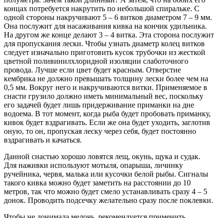
концах потребуется накрутить по небольшой спиральке. С
одной стороны накручивают 5 – 6 витков диаметром 7 – 9 мм.
Она послужит для насаживания кивка на кончик удильника.
На другом же конце делают 3 – 4 витка. Эта сторона послужит
для пропускания лески. Чтобы узнать диаметр колец витков
следует изначально приготовить кусок трубочки из жесткой
цветной поливинилхлоридной изоляции слаботочного
провода. Лучше если цвет будет красным. Отверстие
кембрика не должно превышать толщину лески более чем на
0,5 мм. Вокруг него и накручиваются витки. Применяемое в
снасти грузило должно иметь минимальный вес, поскольку
его задачей будет лишь придерживание приманки на дне
водоема. В тот момент, когда рыба будет пробовать приманку,
кивок будет вздрагивать. Если же она будет уходить, заглотив
оную, то он, пропуская леску через себя, будет постоянно
вздрагивать и качаться.
Данной снастью хорошо ловятся лещ, окунь, щука и судак.
Для наживки используют мотыля, опарыша, личинку
ручейника, червя, малька или кусочки белой рыбы. Сигналы
такого кивка можно будет заметить на расстоянии до 10
метров, так что можно будет смело устанавливать сразу 4 – 5
донок. Проводить подсечку желательно сразу после поклевки.
Чтобы не донимала мелочь, рекомендуется применить