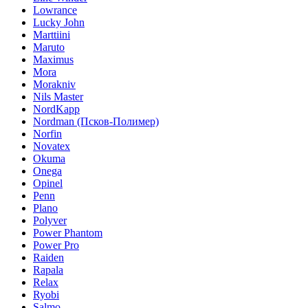
Lowrance
Lucky John
Marttiini
Maruto
Maximus
Mora
Morakniv
Nils Master
NordKapp
Nordman (Псков-Полимер)
Norfin
Novatex
Okuma
Onega
Opinel
Penn
Plano
Polyver
Power Phantom
Power Pro
Raiden
Rapala
Relax
Ryobi
Salmo