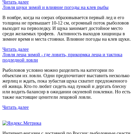
Читать далее
Ловля щуки зимой и влияние погоды на клев рыбы
В ноябре, когда на озерах образовывается первый лед и его
толщина не превышает 10-12 см, огромный поток рыболовов
выходит на перволедку. И щука занимает достойное место
среди желаемых трофеев. Активность выходов хищницы в
зимнее время и места стоянки. Влияние погоды на клев щуки.
Читать далее
Ловля леща зимой - где ловить, прикормка леща и тактика
подледной ловли
Рыболовов условно можно разделить на категории по
объектам их ловли. Одни предпочитают выставить несколько
жерлиц и ждать, пока зубастая щука схватит предложенного
ей живца. Кто-то любит сидеть над лункой и дергать блесну
или водить балансир в ожидании окуневой поклевки. Но есть
также настоящие ценители лещовой ловли.
Читать далее
Интернет-магазин с доставкой по России: рыболовные снасти