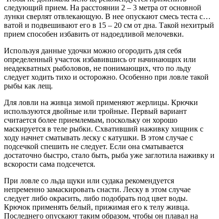
следующий прием. На расстоянии 2 – 3 метра от основной
лунки сверлят отвлекающую. В нее опускают смесь теста с…
ватой и подвешивают его в 15 – 20 см от дна. Такой нехитрый
прием способен избавить от надоедливой мелочевки.
Используя данные удочки можно огородить для себя
определенный участок избавившись от начинающих или
неадекватных рыболовов, не понимающих, что по льду
следует ходить тихо и осторожно. Особенно при ловле такой
рыбы как лещ.
Для ловли на живца зимой применяют жерлицы. Крючки
используются двойные или тройные. Первый вариант
считается более приемлемым, поскольку он хорошо
маскируется в теле рыбки. Схвативший наживку хищник с
ходу начнет сматывать леску с катушки. В этом случае с
подсечкой спешить не следует. Если она сматывается
достаточно быстро, стало быть, рыба уже заглотила наживку и
вскорости сама подсечется.
При ловле со льда щуки или судака рекомендуется
непременно замаскировать снасти. Леску в этом случае
следует либо окрасить, либо подобрать под цвет воды.
Крючок применять белый, прижимая его к телу живца.
Последнего опускают таким образом, чтобы он плавал на