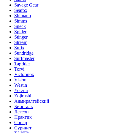
Savage Gear
Seafox
Shimano
Simms
Sneck
Spider
Stinger
Stream
Sufix
Sundridge
Surfmaster
Tagrider
Torvi
Victorinox
Vision
Westin
Yo-zuri
Zojirushi
Адмиралтейский
Биосталь
Легеон
Практик
Сонар
Сурикат