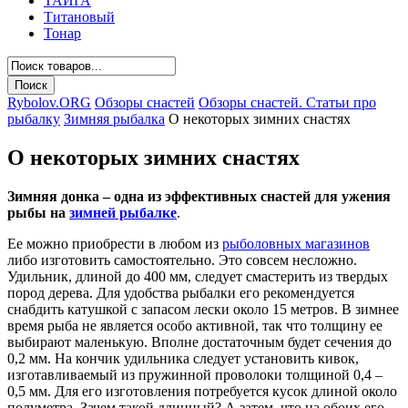
ТАЙГА
Титановый
Тонар
Rybolov.ORG
Обзоры снастей
Обзоры снастей. Статьи про
рыбалку
Зимняя рыбалка
О некоторых зимних снастях
О некоторых зимних снастях
Зимняя донка – одна из эффективных снастей для ужения
рыбы на
зимней рыбалке
.
Ее можно приобрести в любом из
рыболовных магазинов
либо изготовить самостоятельно. Это совсем несложно.
Удильник, длиной до 400 мм, следует смастерить из твердых
пород дерева. Для удобства рыбалки его рекомендуется
снабдить катушкой с запасом лески около 15 метров. В зимнее
время рыба не является особо активной, так что толщину ее
выбирают маленькую. Вполне достаточным будет сечения до
0,2 мм. На кончик удильника следует установить кивок,
изготавливаемый из пружинной проволоки толщиной 0,4 –
0,5 мм. Для его изготовления потребуется кусок длиной около
полуметра. Зачем такой длинный? А затем, что на обоих его