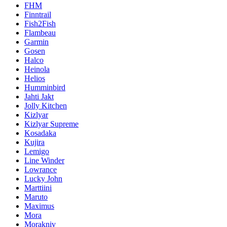
FHM
Finntrail
Fish2Fish
Flambeau
Garmin
Gosen
Halco
Heinola
Helios
Humminbird
Jahti Jakt
Jolly Kitchen
Kizlyar
Kizlyar Supreme
Kosadaka
Kujira
Lemigo
Line Winder
Lowrance
Lucky John
Marttiini
Maruto
Maximus
Mora
Morakniv