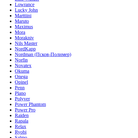
Lowrance
Lucky John
Marttiini
Maruto
Maximus
Mora
Morakniv
Nils Master
NordKapp
Nordman (Псков-Полимер)
Norfin
Novatex
Okuma
Onega
Opinel
Penn
Plano
Polyver
Power Phantom
Power Pro
Raiden
Rapala
Relax
Ryobi
Salmo