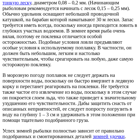
тонкую леску
, диаметром 0,08 – 0,2 мм. (Начинающим
рыболовам рекомендуется начинать с лесок 0,15 – 0,25 мм).
Обычно удильник оснащают небольшой проводочной
катушкой, на барабан которой наматывают 30 м лески. Запас
требуется иметь всегда, поскольку иногда приходится ловить в
глубоких участках водоемов. В зимнее время рыба очень
вялая, поэтому ее поклевка отличается особой
осторожностью. Подобные условия ловли предъявляют
особые условия к используемому поплавку. В частности, он
должен быть небольшим, легким и настолько
чувствительным, чтобы среагировать на любую, даже самую
осторожную поклевку.
В морозную погоду поплавок не следует держать на
поверхности воды, поскольку он быстро вмерзнет в ледяную
корку и перестанет реагировать на поклевки. Не требуется
также частое его извлечение из воды, поскольку в этом случае
он покроется слоем льда, что также приведет к значительному
ухудшению его чувствительности. Дабы защитить снасть от
описанных неприятностей, ее следует попросту погрузить в
воду на глубину 1 – 3 см и удерживать в этом положении при
помощи тщательно подобранного груза.
Успех зимней рыбалки полностью зависит от правильно
подобранных и смонтированных деталей
зимней удочки
.