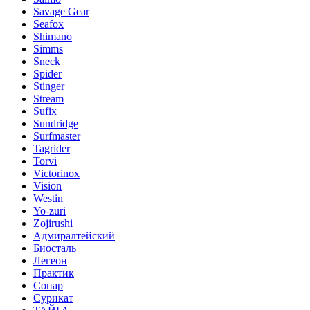
Savage Gear
Seafox
Shimano
Simms
Sneck
Spider
Stinger
Stream
Sufix
Sundridge
Surfmaster
Tagrider
Torvi
Victorinox
Vision
Westin
Yo-zuri
Zojirushi
Адмиралтейский
Биосталь
Легеон
Практик
Сонар
Сурикат