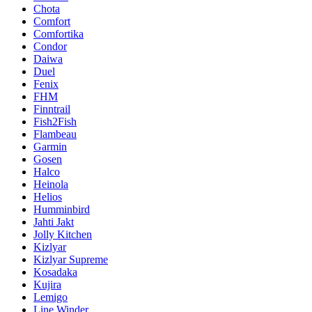
Chota
Comfort
Comfortika
Condor
Daiwa
Duel
Fenix
FHM
Finntrail
Fish2Fish
Flambeau
Garmin
Gosen
Halco
Heinola
Helios
Humminbird
Jahti Jakt
Jolly Kitchen
Kizlyar
Kizlyar Supreme
Kosadaka
Kujira
Lemigo
Line Winder