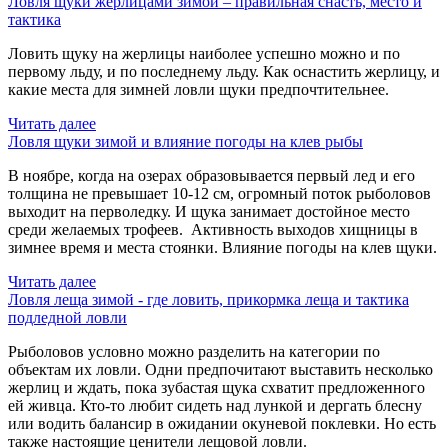
Ловля щуки жерлицами зимой – правильная снасть, место и
тактика
Ловить щуку на жерлицы наиболее успешно можно и по
первому льду, и по последнему льду. Как оснастить жерлицу, и
какие места для зимней ловли щуки предпочтительнее.
Читать далее
Ловля щуки зимой и влияние погоды на клев рыбы
В ноябре, когда на озерах образовывается первый лед и его
толщина не превышает 10-12 см, огромный поток рыболовов
выходит на перволедку. И щука занимает достойное место
среди желаемых трофеев. Активность выходов хищницы в
зимнее время и места стоянки. Влияние погоды на клев щуки.
Читать далее
Ловля леща зимой - где ловить, прикормка леща и тактика
подледной ловли
Рыболовов условно можно разделить на категории по
объектам их ловли. Одни предпочитают выставить несколько
жерлиц и ждать, пока зубастая щука схватит предложенного
ей живца. Кто-то любит сидеть над лункой и дергать блесну
или водить балансир в ожидании окуневой поклевки. Но есть
также настоящие ценители лещовой ловли.