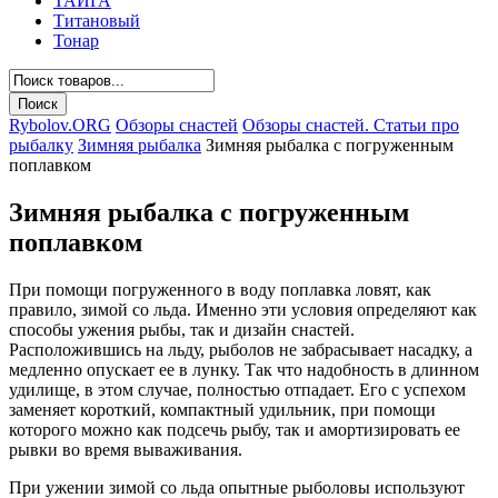
ТАЙГА
Титановый
Тонар
Rybolov.ORG
Обзоры снастей
Обзоры снастей. Статьи про
рыбалку
Зимняя рыбалка
Зимняя рыбалка с погруженным
поплавком
Зимняя рыбалка с погруженным
поплавком
При помощи погруженного в воду поплавка ловят, как
правило, зимой со льда. Именно эти условия определяют как
способы ужения рыбы, так и дизайн снастей.
Расположившись на льду, рыболов не забрасывает насадку, а
медленно опускает ее в лунку. Так что надобность в длинном
удилище, в этом случае, полностью отпадает. Его с успехом
заменяет короткий, компактный удильник, при помощи
которого можно как подсечь рыбу, так и амортизировать ее
рывки во время вываживания.
При ужении зимой со льда опытные рыболовы используют