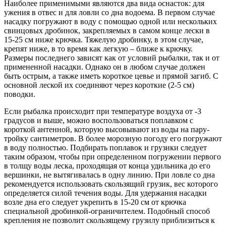
Наиболее применимыми являются два вида оснасток: для
ужения в отвес и для ловли со дна водоема. В первом случае
насадку погружают в воду с помощью одной или нескольких
свинцовых дробинок, закрепляемых в самом конце лески в
15-25 см ниже крючка. Тяжелую дробинку, в этом случае,
крепят ниже, в то время как легкую – ближе к крючку.
Размеры последнего зависят как от условий рыбалки, так и от
примененной насадки. Однако он в любом случае должен
быть острым, а также иметь короткое цевье и прямой загиб. С
основной леской их соединяют через короткие (2-5 см)
поводки.
Если рыбалка происходит при температуре воздуха от -3
градусов и выше, можно воспользоваться поплавком с
короткой антенной, которую высовывают из воды на пару-
тройку сантиметров. В более морозную погоду его погружают
в воду полностью. Подбирать поплавок и грузики следует
таким образом, чтобы при определенном погружении первого
в толщу воды леска, проходящая от конца удильника до его
вершинки, не вытягивалась в одну линию. При ловле со дна
рекомендуется использовать скользящий грузик, вес которого
определяется силой течения воды. Для удержания насадки
возле дна его следует укрепить в 15-20 см от крючка
специальной дробинкой-ограничителем. Подобный способ
крепления не позволит скользящему грузилу приблизиться к