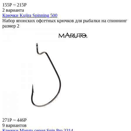
155
Р
~
215
Р
2 варианта
Крючки Kujira Spinning 500
Набор японских офсетных крючков для рыбалки на спиннинг
размер 2
271
Р
~
446
Р
9 вариантов
Крючки Maruto серия Spin Pro 3314