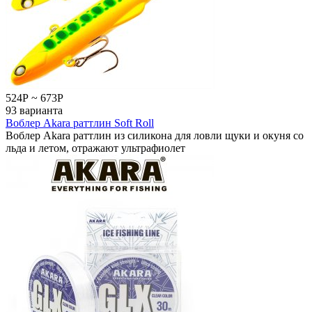
524
Р
~
673
Р
93 варианта
Воблер Akara раттлин Soft Roll
Воблер Akara раттлин из силикона для ловли щуки и окуня со
льда и летом, отражают ультрафиолет