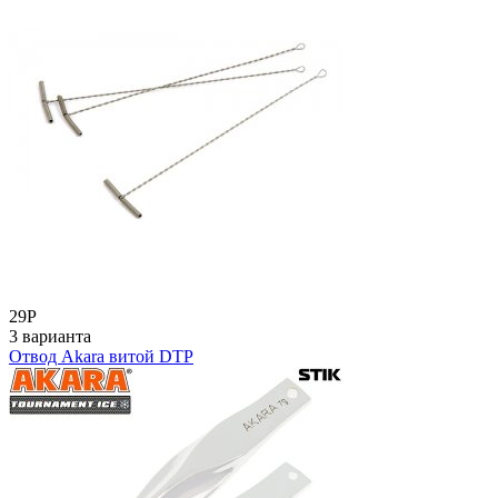
29
Р
3 варианта
Отвод Akara витой DTP