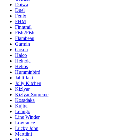
Daiwa
Duel
Fenix
FHM
Finntrail
Fish2Fish
Flambeau
Garmin
Gosen
Halco
Heinola
Helios
Humminbird
Jahti Jakt
Jolly Kitchen
Kizlyar
Kizlyar Supreme
Kosadaka
Kujira
Lemigo
Line Winder
Lowrance
Lucky John
Marttiini
Maruto