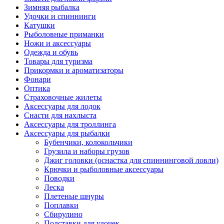
Зимняя рыбалка
Удочки и спиннинги
Катушки
Рыболовные приманки
Ножи и аксессуары
Одежда и обувь
Товары для туризма
Прикормки и ароматизаторы
Фонари
Оптика
Страховочные жилеты
Аксессуары для лодок
Снасти для нахлыста
Аксессуары для троллинга
Аксессуары для рыбалки
Бубенчики, колокольчики
Грузила и наборы грузов
Джиг головки (оснастка для спиннинговой ловли)
Крючки и рыболовные аксессуары
Поводки
Леска
Плетеные шнуры
Поплавки
Сбирулино
Подставки для удочек