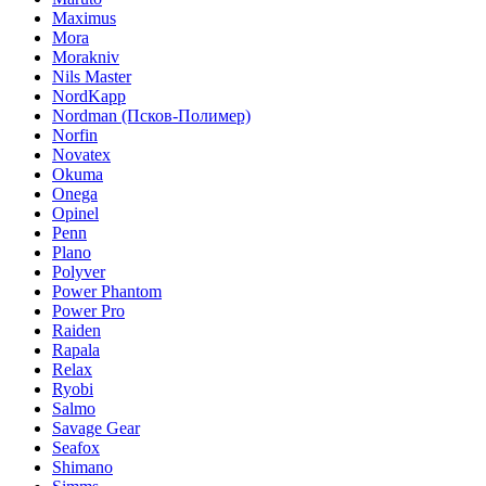
Maximus
Mora
Morakniv
Nils Master
NordKapp
Nordman (Псков-Полимер)
Norfin
Novatex
Okuma
Onega
Opinel
Penn
Plano
Polyver
Power Phantom
Power Pro
Raiden
Rapala
Relax
Ryobi
Salmo
Savage Gear
Seafox
Shimano