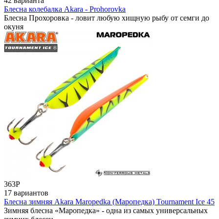
42 варианта
Блесна колебалка Akara - Prohorovka
Блесна Прохоровка - ловит любую хищную рыбу от семги до
окуня
363
Р
17 вариантов
Блесна зимняя Akara Maropedka (Маропедка) Tournament Ice 45
Зимняя блесна «Маропедка» - одна из самых универсальных