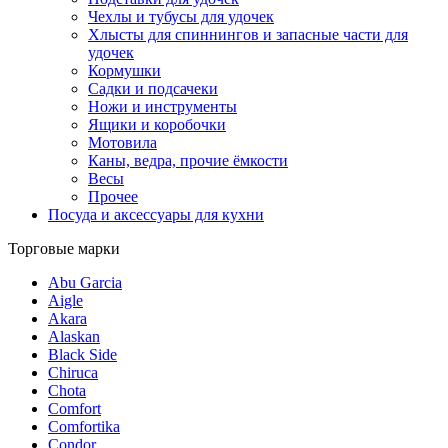
Чехлы и тубусы для удочек
Хлысты для спиннингов и запасные части для
удочек
Кормушки
Садки и подсачеки
Ножи и инструменты
Ящики и коробочки
Мотовила
Каны, ведра, прочие ёмкости
Весы
Прочее
Посуда и аксессуары для кухни
Торговые марки
Abu Garcia
Aigle
Akara
Alaskan
Black Side
Chiruca
Chota
Comfort
Comfortika
Condor