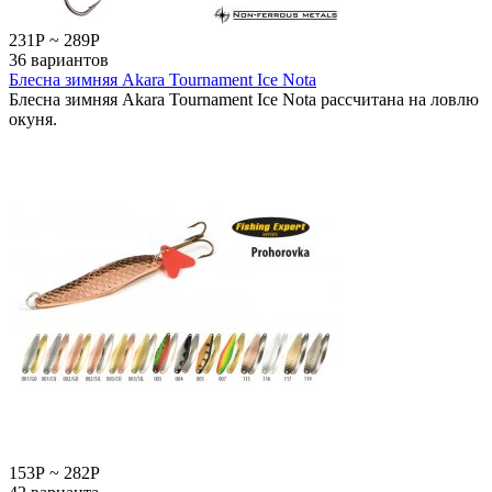
231
Р
~
289
Р
36 вариантов
Блесна зимняя Akara Tournament Ice Nota
Блесна зимняя Akara Tournament Ice Nota рассчитана на ловлю
окуня.
153
Р
~
282
Р