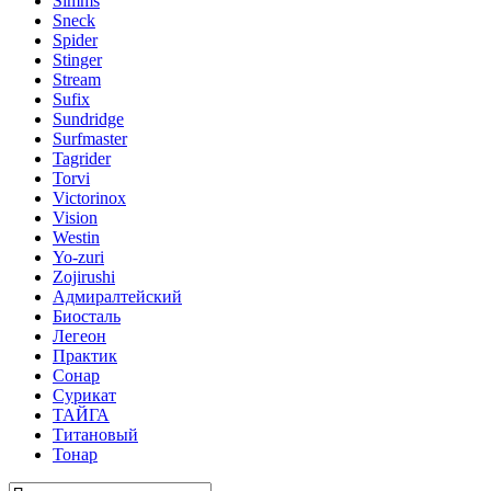
Simms
Sneck
Spider
Stinger
Stream
Sufix
Sundridge
Surfmaster
Tagrider
Torvi
Victorinox
Vision
Westin
Yo-zuri
Zojirushi
Адмиралтейский
Биосталь
Легеон
Практик
Сонар
Сурикат
ТАЙГА
Титановый
Тонар