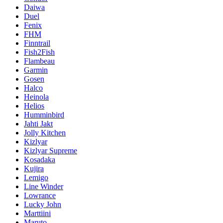
Daiwa
Duel
Fenix
FHM
Finntrail
Fish2Fish
Flambeau
Garmin
Gosen
Halco
Heinola
Helios
Humminbird
Jahti Jakt
Jolly Kitchen
Kizlyar
Kizlyar Supreme
Kosadaka
Kujira
Lemigo
Line Winder
Lowrance
Lucky John
Marttiini
Maruto