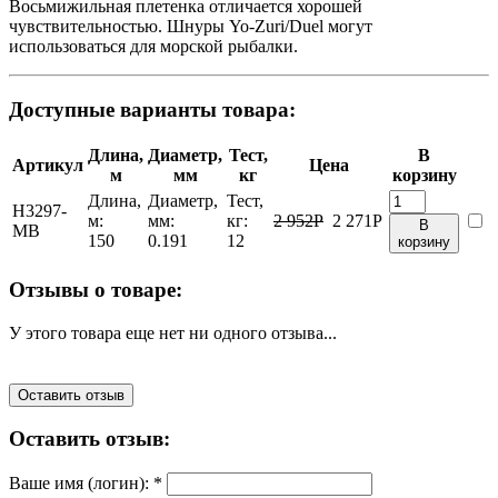
Восьмижильная плетенка отличается хорошей
чувствительностью. Шнуры Yo-Zuri/Duel могут
использоваться для морской рыбалки.
Доступные варианты товара:
Длина,
Диаметр,
Тест,
В
Артикул
Цена
м
мм
кг
корзину
Длина,
Диаметр,
Тест,
H3297-
м:
мм:
кг:
2 952
Р
2 271
Р
В
MB
150
0.191
12
корзину
Отзывы о товаре:
У этого товара еще нет ни одного отзыва...
Оставить отзыв
Оставить отзыв:
Ваше имя (логин):
*