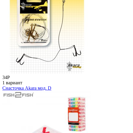
34
Р
1 вариант
Снасточка Akara мод. D