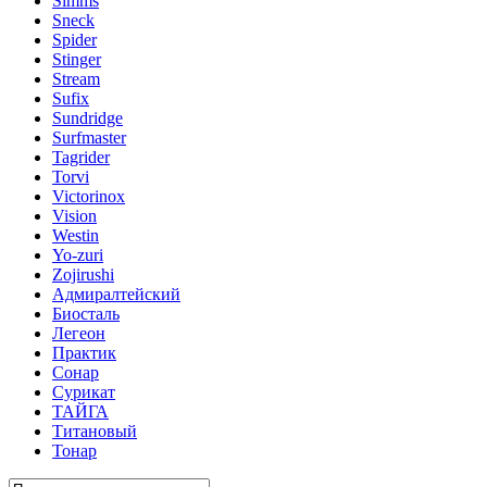
Simms
Sneck
Spider
Stinger
Stream
Sufix
Sundridge
Surfmaster
Tagrider
Torvi
Victorinox
Vision
Westin
Yo-zuri
Zojirushi
Адмиралтейский
Биосталь
Легеон
Практик
Сонар
Сурикат
ТАЙГА
Титановый
Тонар