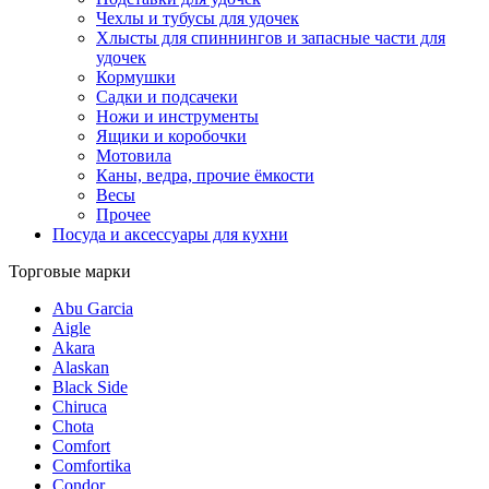
Чехлы и тубусы для удочек
Хлысты для спиннингов и запасные части для
удочек
Кормушки
Садки и подсачеки
Ножи и инструменты
Ящики и коробочки
Мотовила
Каны, ведра, прочие ёмкости
Весы
Прочее
Посуда и аксессуары для кухни
Торговые марки
Abu Garcia
Aigle
Akara
Alaskan
Black Side
Chiruca
Chota
Comfort
Comfortika
Condor