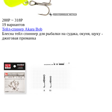
288
Р
~
318
Р
19 вариантов
Тейл-спинер Akara Bob
Блесна тейл спиннер для рыбалки на судака, окуня, щуку -
джиговая приманка