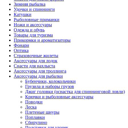
Зимняя рыбалка
Удочки и спиннинги
Катушки
Рыболовные приманки
Ножи и аксессуары
Одежда и обувь
Товары для туризма
Прикормки и ароматизаторы
Фонари
Оптика
Страховочные жилеты
Аксессуары для лодок
Снасти для нахлыста
Аксессуары для троллинга
Аксессуары для рыбалки
Бубенчики, колокольчики
Грузила и наборы грузов
Джиг головки (оснастка для спиннинговой ловли)
Крючки и рыболовные аксессуары
Поводки
Леска
Плетеные шнуры
Поплавки
Сбирулино
Подставки для удочек