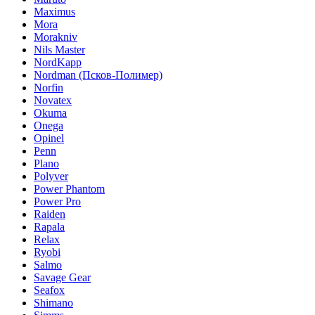
Maximus
Mora
Morakniv
Nils Master
NordKapp
Nordman (Псков-Полимер)
Norfin
Novatex
Okuma
Onega
Opinel
Penn
Plano
Polyver
Power Phantom
Power Pro
Raiden
Rapala
Relax
Ryobi
Salmo
Savage Gear
Seafox
Shimano