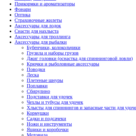
Прикормки и ароматизаторы
Фонари
Оптика
Страховочные жилеты
Аксессуары для лодок
Снасти для нахлыста
Аксессуары для троллинга
Аксессуары для рыбалки
Бубенчики, колокольчики
Грузила и наборы грузов
Джиг головки (оснастка для спиннинговой ловли)
Крючки и рыболовные аксессуары
Поводки
Леска
Плетеные шнуры
Поплавки
Сбирулино
Подставки для удочек
Чехлы и тубусы для удочек
Хлысты для спиннингов и запасные части для удоч
Кормушки
Садки и подсачеки
Ножи и инструменты
Ящики и коробочки
Мотовила