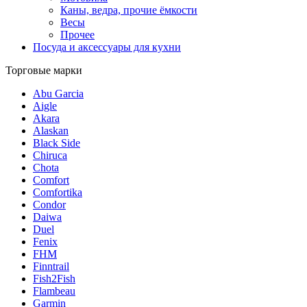
Каны, ведра, прочие ёмкости
Весы
Прочее
Посуда и аксессуары для кухни
Торговые марки
Abu Garcia
Aigle
Akara
Alaskan
Black Side
Chiruca
Chota
Comfort
Comfortika
Condor
Daiwa
Duel
Fenix
FHM
Finntrail
Fish2Fish
Flambeau
Garmin