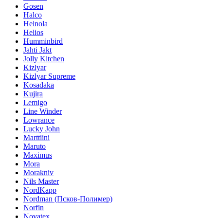
Gosen
Halco
Heinola
Helios
Humminbird
Jahti Jakt
Jolly Kitchen
Kizlyar
Kizlyar Supreme
Kosadaka
Kujira
Lemigo
Line Winder
Lowrance
Lucky John
Marttiini
Maruto
Maximus
Mora
Morakniv
Nils Master
NordKapp
Nordman (Псков-Полимер)
Norfin
Novatex