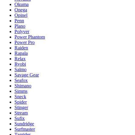
Okuma
Onega
Opinel
Penn
Plano
Polyver
Power Phantom
Power Pro
Raiden
Rapala
Relax
Ryobi
Salmo
Savage Gear
Seafox
Shimano
Simms
Sneck
Spider
Stinger
Stream
Sufix
Sundridge
Surfmaster
Tagrider