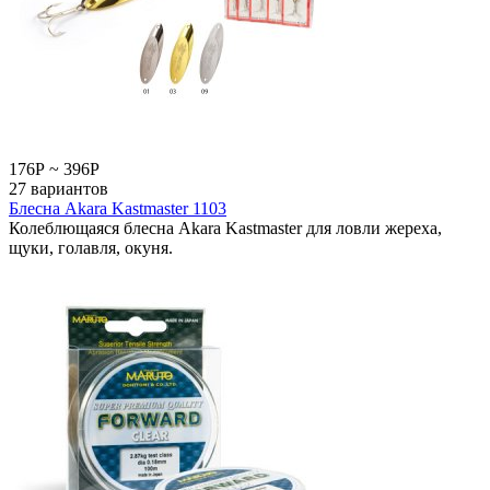
176
Р
~
396
Р
27 вариантов
Блесна Akara Kastmaster 1103
Колеблющаяся блесна Akara Kastmaster для ловли жереха,
щуки, голавля, окуня.