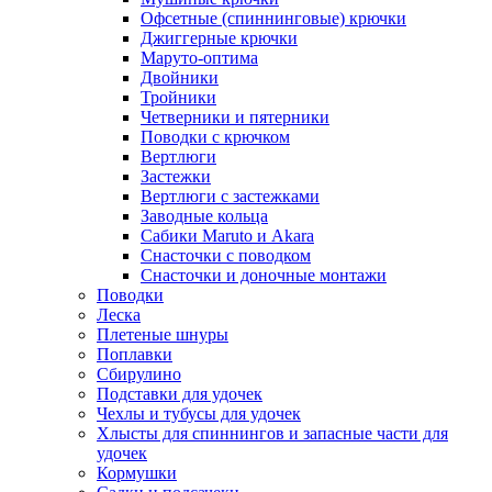
Офсетные (спиннинговые) крючки
Джиггерные крючки
Маруто-оптима
Двойники
Тройники
Четверники и пятерники
Поводки с крючком
Вертлюги
Застежки
Вертлюги с застежками
Заводные кольца
Сабики Maruto и Akara
Снасточки с поводком
Снасточки и доночные монтажи
Поводки
Леска
Плетеные шнуры
Поплавки
Сбирулино
Подставки для удочек
Чехлы и тубусы для удочек
Хлысты для спиннингов и запасные части для
удочек
Кормушки