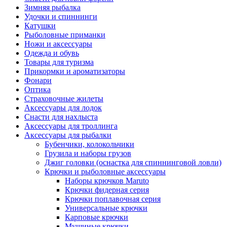
Зимняя рыбалка
Удочки и спиннинги
Катушки
Рыболовные приманки
Ножи и аксессуары
Одежда и обувь
Товары для туризма
Прикормки и ароматизаторы
Фонари
Оптика
Страховочные жилеты
Аксессуары для лодок
Снасти для нахлыста
Аксессуары для троллинга
Аксессуары для рыбалки
Бубенчики, колокольчики
Грузила и наборы грузов
Джиг головки (оснастка для спиннинговой ловли)
Крючки и рыболовные аксессуары
Наборы крючков Maruto
Крючки фидерная серия
Крючки поплавочная серия
Универсальные крючки
Карповые крючки
Мушиные крючки