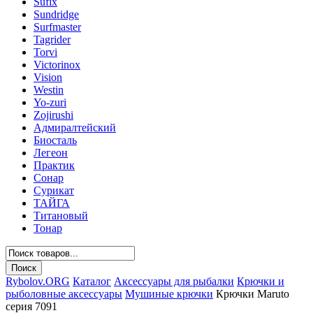
Sufix
Sundridge
Surfmaster
Tagrider
Torvi
Victorinox
Vision
Westin
Yo-zuri
Zojirushi
Адмиралтейский
Биосталь
Легеон
Практик
Сонар
Сурикат
ТАЙГА
Титановый
Тонар
Rybolov.ORG
Каталог
Аксессуары для рыбалки
Крючки и
рыболовные аксессуары
Мушиные крючки
Крючки Maruto
серия 7091