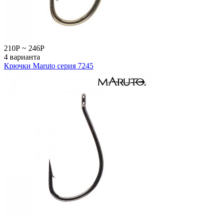
210
Р
~
246
Р
4 варианта
Крючки Maruto серия 7245