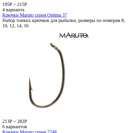
195
Р
~
215
Р
4 варианта
Крючки Maruto серия Optima 37
Набор тонких крючков для рыбалки, размеры по номерам 8,
10, 12, 14, 16
213
Р
~
282
Р
6 вариантов
Крючки Maruto серия 7248