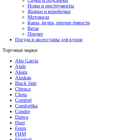
Садки и подсачеки
Ножи и инструменты
Ящики и коробочки
Мотовила
Каны, ведра, прочие ёмкости
Весы
Прочее
Посуда и аксессуары для кухни
Торговые марки
Abu Garcia
Aigle
Akara
Alaskan
Black Side
Chiruca
Chota
Comfort
Comfortika
Condor
Daiwa
Duel
Fenix
FHM
Finntrail