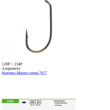
120
Р
~
234
Р
4 варианта
Крючки Maruto серия 7017