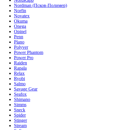
NordKapp
Nordman (Псков-Полимер)
Norfin
Novatex
Okuma
Onega
Opinel
Penn
Plano
Polyver
Power Phantom
Power Pro
Raiden
Rapala
Relax
Ryobi
Salmo
Savage Gear
Seafox
Shimano
Simms
Sneck
Spider
Stinger
Stream