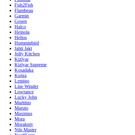
Fish2Fish
Flambeau
Garmin
Gosen
Halco
Heinola
Helios
Humminbird
Jahti Jakt
Jolly Kitchen
Kizlyar
Kizlyar Supreme
Kosadaka
Kujira
Lemigo
Line Winder
Lowrance
Lucky John
Marttiini
Maruto
Maximus
Mora
Morakniv
Nils Master