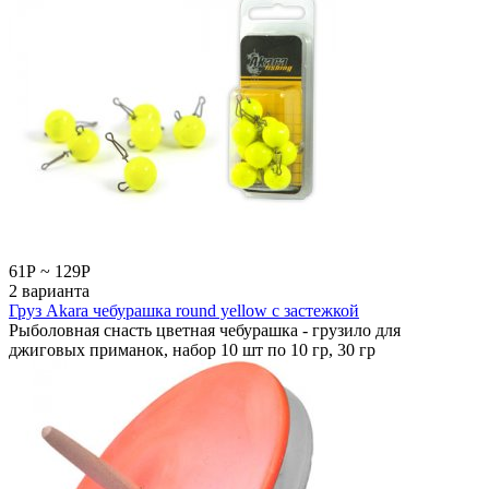
61
Р
~
129
Р
2 варианта
Груз Akara чебурашка round yellow с застежкой
Рыболовная снасть цветная чебурашка - грузило для
джиговых приманок, набор 10 шт по 10 гр, 30 гр