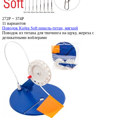
272
Р
~
374
Р
11 вариантов
Поводок Kujira Soft никель-титан, мягкий
Поводок из титана для твичинга на щуку, жереха с
деликатными воблерами