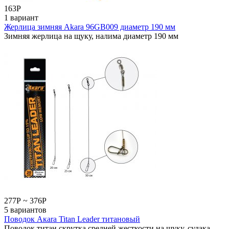
163
Р
1 вариант
Жерлица зимняя Akara 96GB009 диаметр 190 мм
Зимняя жерлица на щуку, налима диаметр 190 мм
277
Р
~
376
Р
5 вариантов
Поводок Акаrа Titan Leader титановый
Поводок титан скрутка средней жесткости на щуку, судака,