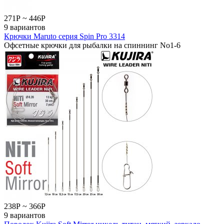
271
Р
~
446
Р
9 вариантов
Крючки Maruto серия Spin Pro 3314
Офсетные крючки для рыбалки на спиннинг No1-6
238
Р
~
366
Р
9 вариантов