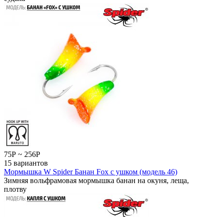
75
Р
~
256
Р
15 вариантов
Мормышка W Spider Банан Fox с ушком (модель 46)
Зимняя вольфрамовая мормышка банан на окуня, леща,
плотву