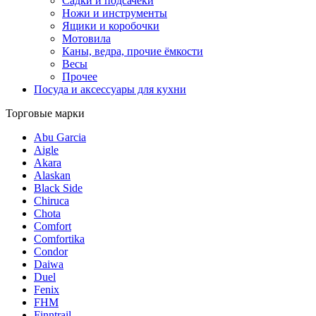
Садки и подсачеки
Ножи и инструменты
Ящики и коробочки
Мотовила
Каны, ведра, прочие ёмкости
Весы
Прочее
Посуда и аксессуары для кухни
Торговые марки
Abu Garcia
Aigle
Akara
Alaskan
Black Side
Chiruca
Chota
Comfort
Comfortika
Condor
Daiwa
Duel
Fenix
FHM
Finntrail