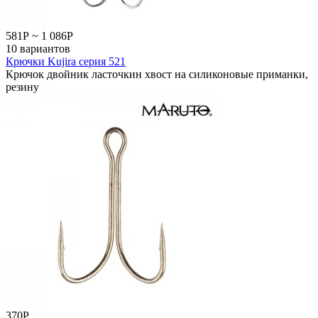
581
Р
~
1 086
Р
10 вариантов
Крючки Kujira серия 521
Крючок двойник ласточкин хвост на силиконовые приманки,
резину
370
Р