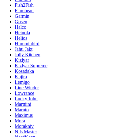
Fish2Fish
Flambeau
Garmin
Gosen
Halco
Heinola
Helios
Humminbird
Jahti Jakt
Jolly Kitchen
Kizlyar
Kizlyar Supreme
Kosadaka
Kujira
Lemigo
Line Winder
Lowrance
Lucky John
Marttiini
Maruto
Maximus
Mora
Morakniv
Nils Master