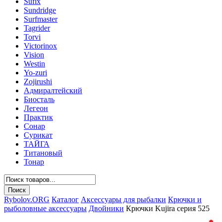
Sufix
Sundridge
Surfmaster
Tagrider
Torvi
Victorinox
Vision
Westin
Yo-zuri
Zojirushi
Адмиралтейский
Биосталь
Легеон
Практик
Сонар
Сурикат
ТАЙГА
Титановый
Тонар
Rybolov.ORG
Каталог
Аксессуары для рыбалки
Крючки и
рыболовные аксессуары
Двойники
Крючки Kujira серия 525