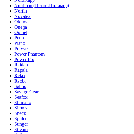
NordKapp
Nordman (Псков-Полимер)
Norfin
Novatex
Okuma
Onega
Opinel
Penn
Plano
Polyver
Power Phantom
Power Pro
Raiden
Rapala
Relax
Ryobi
Salmo
Savage Gear
Seafox
Shimano
Simms
Sneck
Spider
Stinger
Stream