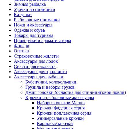
Зимняя рыбалка
Удочки и спиннинги
Катушки
Рыболовные приманки
Ножи и аксессуары
Одежда и обувь
Товары для туризма
Прикормки и ароматизаторы
Фонари
Оптика
Страховочные жилеты
Аксессуары для лодок
Снасти для нахлыста
Аксессуары для троллинга
Аксессуары для рыбалки
Бубенчики, колокольчики
Грузила и наборы грузов
Джиг головки (оснастка для спиннинговой ловли)
Крючки и рыболовные аксессуары
Наборы крючков Maruto
Крючки фидерная серия
Крючки поплавочная серия
Универсальные крючки
Карповые крючки
Мушиные крючки