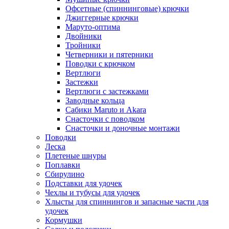
Офсетные (спиннинговые) крючки
Джиггерные крючки
Маруто-оптима
Двойники
Тройники
Четверники и пятерники
Поводки с крючком
Вертлюги
Застежки
Вертлюги с застежками
Заводные кольца
Сабики Maruto и Akara
Снасточки с поводком
Снасточки и доночные монтажи
Поводки
Леска
Плетеные шнуры
Поплавки
Сбирулино
Подставки для удочек
Чехлы и тубусы для удочек
Хлысты для спиннингов и запасные части для
удочек
Кормушки