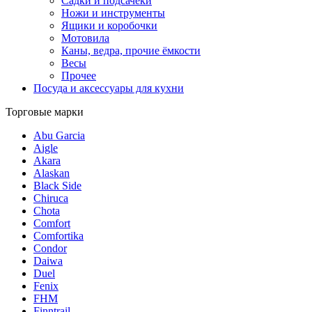
Садки и подсачеки
Ножи и инструменты
Ящики и коробочки
Мотовила
Каны, ведра, прочие ёмкости
Весы
Прочее
Посуда и аксессуары для кухни
Торговые марки
Abu Garcia
Aigle
Akara
Alaskan
Black Side
Chiruca
Chota
Comfort
Comfortika
Condor
Daiwa
Duel
Fenix
FHM
Finntrail