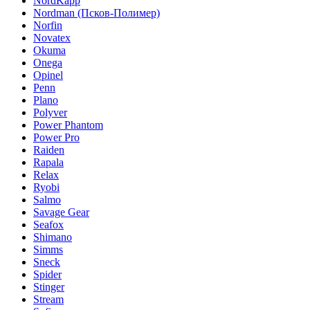
NordKapp
Nordman (Псков-Полимер)
Norfin
Novatex
Okuma
Onega
Opinel
Penn
Plano
Polyver
Power Phantom
Power Pro
Raiden
Rapala
Relax
Ryobi
Salmo
Savage Gear
Seafox
Shimano
Simms
Sneck
Spider
Stinger
Stream