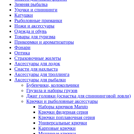
Зимняя рыбалка
Удочки и спиннинги
Катушки
Рыболовные приманки
Ножи и аксессуары
Одежда и обувь
Товары для туризма
Прикормки и ароматизаторы
Фонари
Оптика
Страховочные жилеты
Аксессуары для лодок
Снасти для нахлыста
Аксессуары для троллинга
Аксессуары для рыбалки
Бубенчики, колокольчики
Грузила и наборы грузов
Джиг головки (оснастка для спиннинговой ловли)
Крючки и рыболовные аксессуары
Наборы крючков Maruto
Крючки фидерная серия
Крючки поплавочная серия
Универсальные крючки
Карповые крючки
Мушиные крючки