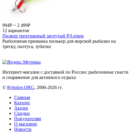
994
Р
~
2 499
Р
12 вариантов
Пилкер трехгранный загнутый P/Lemon
Рыболовная приманка пилькер для морской рыбалки на
треску, палтуса, зубатки
Интернет-магазин с доставкой по России: рыболовные снасти
и снаряжение для активного отдыха
©
Rybolov.ORG
, 2006-2026 гг.
Главная
Каталог
Акции
Скидки
Покупателям
О магазине
Новости