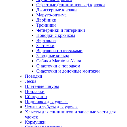
Офсетные (спиннинговые) крючки
Джиггерные крючки
Маруто-оптима
Двойники
Тройники
Четверники и пятерники
Поводки с крючком
Вертлюги
Застежки
Вертлюги с застежками
Заводные кольца
Сабики Maruto и Akara
Снасточки с поводком
Снасточки и доночные монтажи
Поводки
Леска
Плетеные шнуры
Поплавки
Сбирулино
Подставки для удочек
Чехлы и тубусы для удочек
Хлысты для спиннингов и запасные части для
удочек
Кормушки