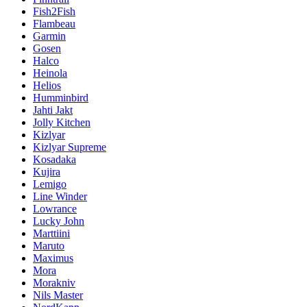
Fish2Fish
Flambeau
Garmin
Gosen
Halco
Heinola
Helios
Humminbird
Jahti Jakt
Jolly Kitchen
Kizlyar
Kizlyar Supreme
Kosadaka
Kujira
Lemigo
Line Winder
Lowrance
Lucky John
Marttiini
Maruto
Maximus
Mora
Morakniv
Nils Master