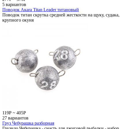
5 вариантов
Поводок Акаrа Titan Leader титановый
Поводок титан скрутка средней жесткости на щуку, судака,
крупного окуня
119
Р
~
405
Р
27 вариантов
Груз Чебурашка разборная
Грузило Чебурашка - снасть для джиговой рыбалки - набор