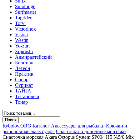
Sufix
Sundridge
Surfmaster
Tagrider
Torvi
Victorinox
Vision
Westin
Yo-zuri
Zojirushi
Адмиралтейский
Биосталь
Легеон
Практик
Сонар
Сурикат
ТАЙГА
Титановый
Тонар
Rybolov.ORG
Каталог
Аксессуары для рыбалки
Крючки и
рыболовные аксессуары
Снасточки и доночные монтажи
Снасточка морская Akara Octopus System SP004 H5 №5/0 Mix