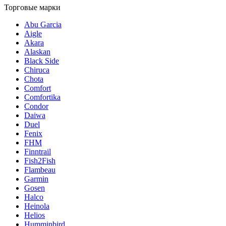
Торговые марки
Abu Garcia
Aigle
Akara
Alaskan
Black Side
Chiruca
Chota
Comfort
Comfortika
Condor
Daiwa
Duel
Fenix
FHM
Finntrail
Fish2Fish
Flambeau
Garmin
Gosen
Halco
Heinola
Helios
Humminbird