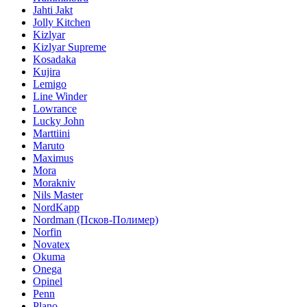
Jahti Jakt
Jolly Kitchen
Kizlyar
Kizlyar Supreme
Kosadaka
Kujira
Lemigo
Line Winder
Lowrance
Lucky John
Marttiini
Maruto
Maximus
Mora
Morakniv
Nils Master
NordKapp
Nordman (Псков-Полимер)
Norfin
Novatex
Okuma
Onega
Opinel
Penn
Plano