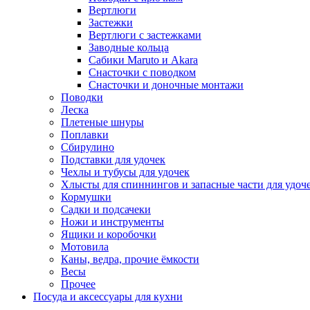
Вертлюги
Застежки
Вертлюги с застежками
Заводные кольца
Сабики Maruto и Akara
Снасточки с поводком
Снасточки и доночные монтажи
Поводки
Леска
Плетеные шнуры
Поплавки
Сбирулино
Подставки для удочек
Чехлы и тубусы для удочек
Хлысты для спиннингов и запасные части для удоч
Кормушки
Садки и подсачеки
Ножи и инструменты
Ящики и коробочки
Мотовила
Каны, ведра, прочие ёмкости
Весы
Прочее
Посуда и аксессуары для кухни