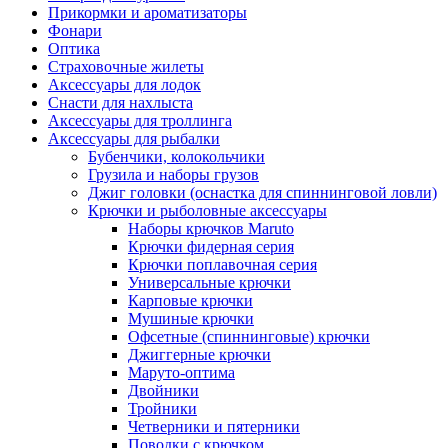
Прикормки и ароматизаторы
Фонари
Оптика
Страховочные жилеты
Аксессуары для лодок
Снасти для нахлыста
Аксессуары для троллинга
Аксессуары для рыбалки
Бубенчики, колокольчики
Грузила и наборы грузов
Джиг головки (оснастка для спиннинговой ловли)
Крючки и рыболовные аксессуары
Наборы крючков Maruto
Крючки фидерная серия
Крючки поплавочная серия
Универсальные крючки
Карповые крючки
Мушиные крючки
Офсетные (спиннинговые) крючки
Джиггерные крючки
Маруто-оптима
Двойники
Тройники
Четверники и пятерники
Поводки с крючком