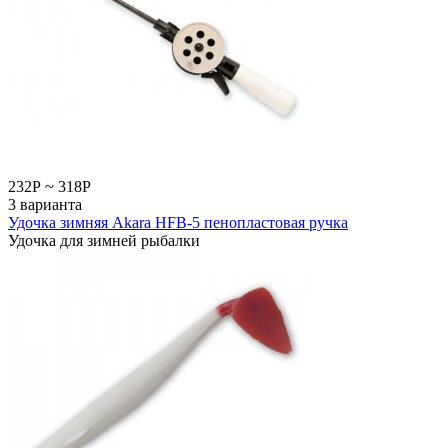
232
Р
~
318
Р
3 варианта
Удочка зимняя Akara HFВ-5 пенопластовая ручка
Удочка для зимней рыбалки