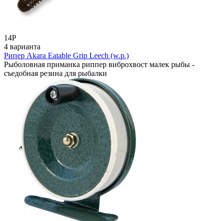
14
Р
4 варианта
Рипер Akara Eatable Grip Leech (w.p.)
Рыболовная приманка риппер виброхвост малек рыбы -
съедобная резина для рыбалки