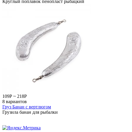
Круглый поплавок пенопласт рыбацкий
109
Р
~
218
Р
8 вариантов
Груз Банан с вертлюгом
Грузила банан для рыбалки