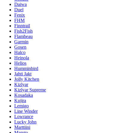
Daiwa
Duel
Fenix
FHM
Finntrail
Fish2Fish
Flambeau
Garmin
Gosen
Halco
Heinola
Helios
Humminbird
Jahti Jakt
Jolly Kitchen
Kizlyar
Kizlyar Supreme
Kosadaka
Kujira
Lemigo
Line Winder
Lowrance
Lucky John
Marttiini
Maruto