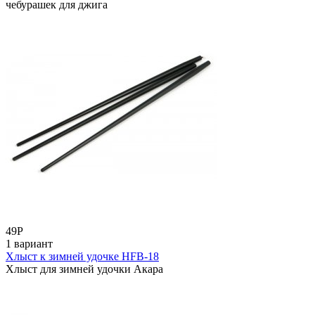
чебурашек для джига
49
Р
1 вариант
Хлыст к зимней удочке НFВ-18
Хлыст для зимней удочки Акара