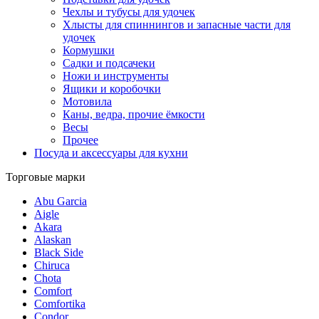
Чехлы и тубусы для удочек
Хлысты для спиннингов и запасные части для
удочек
Кормушки
Садки и подсачеки
Ножи и инструменты
Ящики и коробочки
Мотовила
Каны, ведра, прочие ёмкости
Весы
Прочее
Посуда и аксессуары для кухни
Торговые марки
Abu Garcia
Aigle
Akara
Alaskan
Black Side
Chiruca
Chota
Comfort
Comfortika
Condor