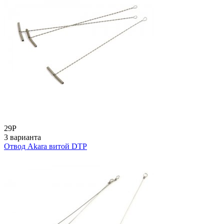
29
Р
3 варианта
Отвод Akara витой DTP