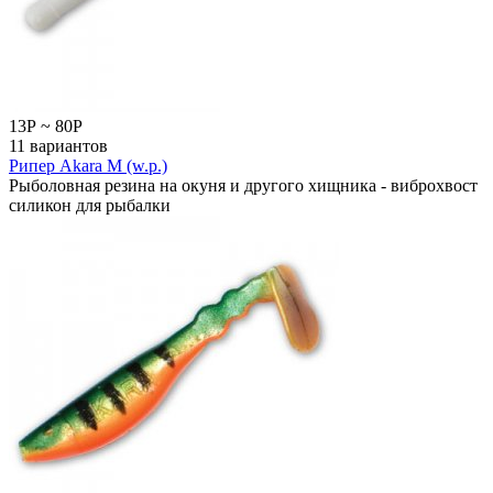
13
Р
~
80
Р
11 вариантов
Рипер Akara M (w.p.)
Рыболовная резина на окуня и другого хищника - виброхвост
силикон для рыбалки