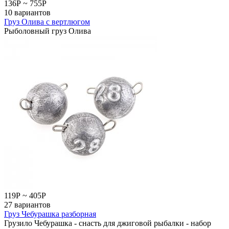
136
Р
~
755
Р
10 вариантов
Груз Олива с вертлюгом
Рыболовный груз Олива
119
Р
~
405
Р
27 вариантов
Груз Чебурашка разборная
Грузило Чебурашка - снасть для джиговой рыбалки - набор