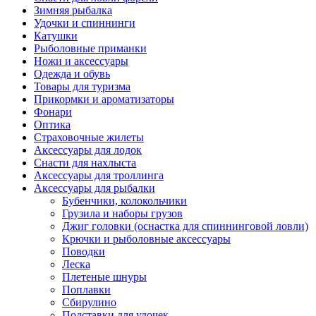
Зимняя рыбалка
Удочки и спиннинги
Катушки
Рыболовные приманки
Ножи и аксессуары
Одежда и обувь
Товары для туризма
Прикормки и ароматизаторы
Фонари
Оптика
Страховочные жилеты
Аксессуары для лодок
Снасти для нахлыста
Аксессуары для троллинга
Аксессуары для рыбалки
Бубенчики, колокольчики
Грузила и наборы грузов
Джиг головки (оснастка для спиннинговой ловли)
Крючки и рыболовные аксессуары
Поводки
Леска
Плетеные шнуры
Поплавки
Сбирулино
Подставки для удочек