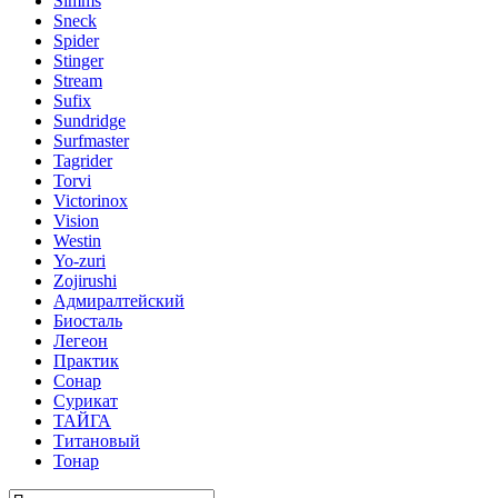
Simms
Sneck
Spider
Stinger
Stream
Sufix
Sundridge
Surfmaster
Tagrider
Torvi
Victorinox
Vision
Westin
Yo-zuri
Zojirushi
Адмиралтейский
Биосталь
Легеон
Практик
Сонар
Сурикат
ТАЙГА
Титановый
Тонар