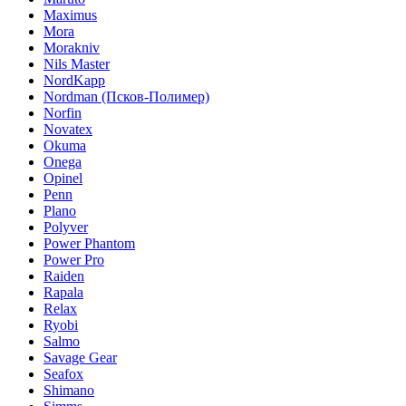
Maximus
Mora
Morakniv
Nils Master
NordKapp
Nordman (Псков-Полимер)
Norfin
Novatex
Okuma
Onega
Opinel
Penn
Plano
Polyver
Power Phantom
Power Pro
Raiden
Rapala
Relax
Ryobi
Salmo
Savage Gear
Seafox
Shimano