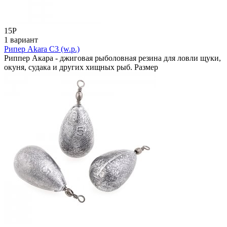
15
Р
1 вариант
Рипер Akara C3 (w.p.)
Риппер Акара - джиговая рыболовная резина для ловли щуки,
окуня, судака и других хищных рыб. Размер