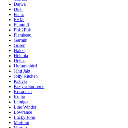
Daiwa
Duel
Fenix
FHM
Finntrail
Fish2Fish
Flambeau
Garmin
Gosen
Halco
Heinola
Helios
Humminbird
Jahti Jakt
Jolly Kitchen
Kizlyar
Kizlyar Supreme
Kosadaka
Kujira
Lemigo
Line Winder
Lowrance
Lucky John
Marttiini
Maruto