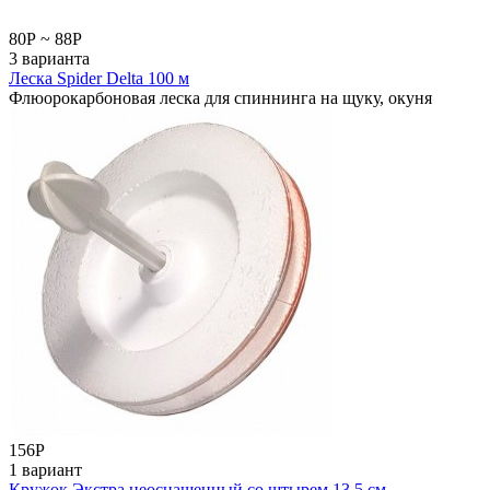
80
Р
~
88
Р
3 варианта
Леска Spider Delta 100 м
Флюорокарбоновая леска для спиннинга на щуку, окуня
156
Р
1 вариант
Кружок Экстра неоснащенный со штырем 13,5 см