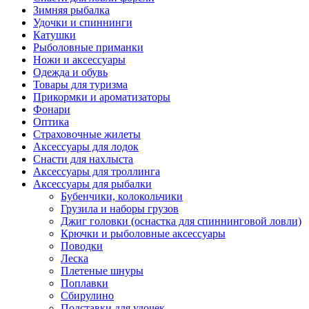
Зимняя рыбалка
Удочки и спиннинги
Катушки
Рыболовные приманки
Ножи и аксессуары
Одежда и обувь
Товары для туризма
Прикормки и ароматизаторы
Фонари
Оптика
Страховочные жилеты
Аксессуары для лодок
Снасти для нахлыста
Аксессуары для троллинга
Аксессуары для рыбалки
Бубенчики, колокольчики
Грузила и наборы грузов
Джиг головки (оснастка для спиннинговой ловли)
Крючки и рыболовные аксессуары
Поводки
Леска
Плетеные шнуры
Поплавки
Сбирулино
Подставки для удочек