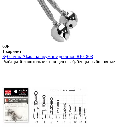
63
Р
1 вариант
Бубенчик Akara на пружине двойной 8101808
Рыбацкий колокольчик прищепка - бубенцы рыболовные