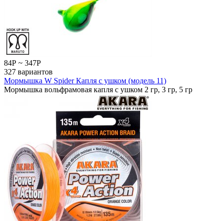
84
Р
~
347
Р
327 вариантов
Мормышка W Spider Капля с ушком (модель 11)
Мормышка вольфрамовая капля с ушком 2 гр, 3 гр, 5 гр