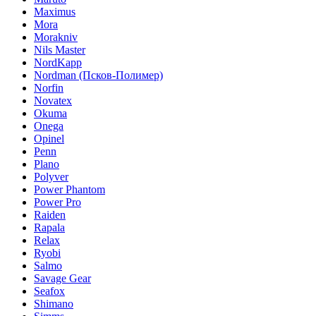
Maximus
Mora
Morakniv
Nils Master
NordKapp
Nordman (Псков-Полимер)
Norfin
Novatex
Okuma
Onega
Opinel
Penn
Plano
Polyver
Power Phantom
Power Pro
Raiden
Rapala
Relax
Ryobi
Salmo
Savage Gear
Seafox
Shimano