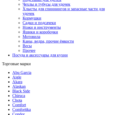
Чехлы и тубусы для удочек
Хлысты для спиннингов и запасные части для
удочек
Кормушки
Садки и подсачеки
Ножи и инструменты
Ящики и коробочки
Мотовила
Каны, ведра, прочие ёмкости
Весы
Прочее
Посуда и аксессуары для кухни
Торговые марки
Abu Garcia
Aigle
Akara
Alaskan
Black Side
Chiruca
Chota
Comfort
Comfortika
Condor