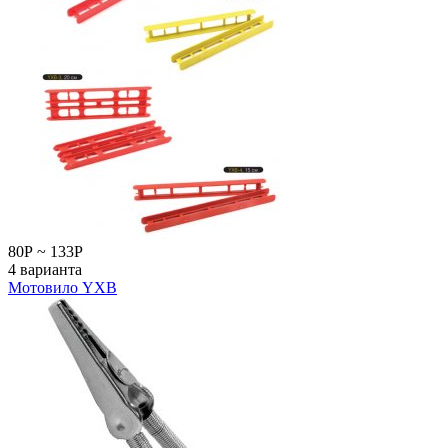
80
Р
~
133
Р
4 варианта
Мотовило YXB