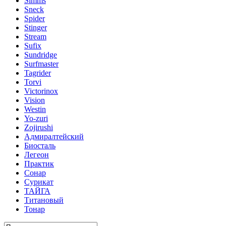
Simms
Sneck
Spider
Stinger
Stream
Sufix
Sundridge
Surfmaster
Tagrider
Torvi
Victorinox
Vision
Westin
Yo-zuri
Zojirushi
Адмиралтейский
Биосталь
Легеон
Практик
Сонар
Сурикат
ТАЙГА
Титановый
Тонар