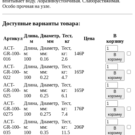
впитывает воду. Абразивоустойчивая. Слаборастяжимая.
Особо прочная на узле.
Доступные варианты товара:
Длина,
Диаметр,
Тест,
В
Артикул
Цена
м
мм
кг
корзину
ACT-
Длина,
Диаметр,
Тест,
GR-100-
м:
мм:
кг:
146
Р
В
016
100
0.16
2.6
корзину
ACT-
Длина,
Диаметр,
Тест,
GR-100-
м:
мм:
кг:
165
Р
В
022
100
0.22
4.7
корзину
ACT-
Длина,
Диаметр,
Тест,
GR-100-
м:
мм:
кг:
165
Р
В
025
100
0.25
6.1
корзину
ACT-
Длина,
Диаметр,
Тест,
GR-100-
м:
мм:
кг:
176
Р
В
0275
100
0.275
7.4
корзину
ACT-
Длина,
Диаметр,
Тест,
GR-100-
м:
мм:
кг:
206
Р
В
035
100
0.35
11.5
корзину