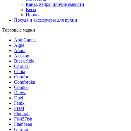
Каны, ведра, прочие ёмкости
Весы
Прочее
Посуда и аксессуары для кухни
Торговые марки
Abu Garcia
Aigle
Akara
Alaskan
Black Side
Chiruca
Chota
Comfort
Comfortika
Condor
Daiwa
Duel
Fenix
FHM
Finntrail
Fish2Fish
Flambeau
Garmin