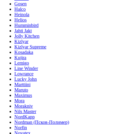
Gosen
Halco
Heinola
Helios
Humminbird
Jahti Jakt
Jolly Kitchen
Kizlyar
Kizlyar Supreme
Kosadaka
Kujira
Lemigo
Line Winder
Lowrance
Lucky John
Marttiini
Maruto
Maximus
Mora
Morakniv
Nils Master
NordKapp
Nordman (Псков-Полимер)
Norfin
Novatex