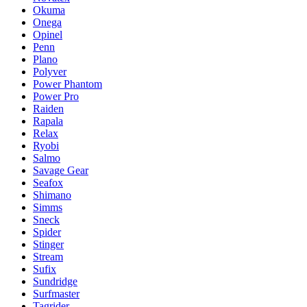
Okuma
Onega
Opinel
Penn
Plano
Polyver
Power Phantom
Power Pro
Raiden
Rapala
Relax
Ryobi
Salmo
Savage Gear
Seafox
Shimano
Simms
Sneck
Spider
Stinger
Stream
Sufix
Sundridge
Surfmaster
Tagrider