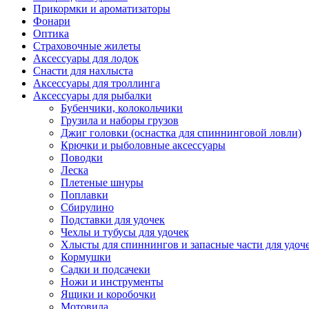
Прикормки и ароматизаторы
Фонари
Оптика
Страховочные жилеты
Аксессуары для лодок
Снасти для нахлыста
Аксессуары для троллинга
Аксессуары для рыбалки
Бубенчики, колокольчики
Грузила и наборы грузов
Джиг головки (оснастка для спиннинговой ловли)
Крючки и рыболовные аксессуары
Поводки
Леска
Плетеные шнуры
Поплавки
Сбирулино
Подставки для удочек
Чехлы и тубусы для удочек
Хлысты для спиннингов и запасные части для удоч
Кормушки
Садки и подсачеки
Ножи и инструменты
Ящики и коробочки
Мотовила