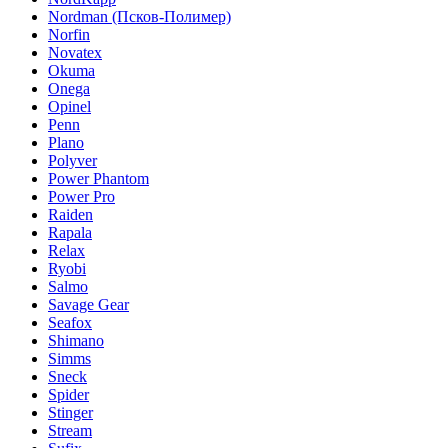
Nordman (Псков-Полимер)
Norfin
Novatex
Okuma
Onega
Opinel
Penn
Plano
Polyver
Power Phantom
Power Pro
Raiden
Rapala
Relax
Ryobi
Salmo
Savage Gear
Seafox
Shimano
Simms
Sneck
Spider
Stinger
Stream