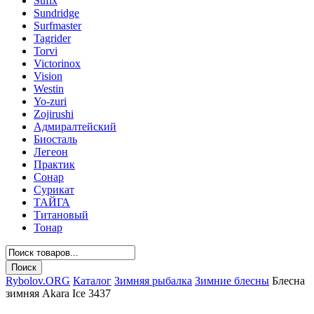
Sufix
Sundridge
Surfmaster
Tagrider
Torvi
Victorinox
Vision
Westin
Yo-zuri
Zojirushi
Адмиралтейский
Биосталь
Легеон
Практик
Сонар
Сурикат
ТАЙГА
Титановый
Тонар
Rybolov.ORG
Каталог
Зимняя рыбалка
Зимние блесны
Блесна
зимняя Akara Ice 3437