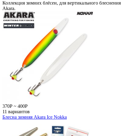
Коллекция зимних блёсен, для вертикального блеснения
Akara.
370
Р
~
400
Р
11 вариантов
Блесна зимняя Akara Ice Nokka