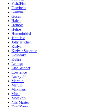
Fish2Fish
Flambeau
Garmin
Gosen
Halco
Heinola
Helios
Humminbird
Jahti Jakt
Jolly Kitchen
Kizlyar
Kizlyar Supreme
Kosadaka
Kujira
Lemigo
Line Winder
Lowrance
Lucky John
Marttiini
Maruto
Maximus
Mora
Morakniv
Nils Master
NordKapp