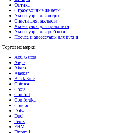
Оптика
Страховочные жилеты
Аксессуары для лодок
Снасти для нахлыста
Аксессуары для троллинга
Аксессуары для рыбалки
Посуда и аксессуары для кухни
Торговые марки
Abu Garcia
Aigle
Akara
Alaskan
Black Side
Chiruca
Chota
Comfort
Comfortika
Condor
Daiwa
Duel
Fenix
FHM
Finntrail