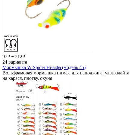
97
Р
~
212
Р
24 варианта
Мормышка W Spider Нимфа (модель 45)
Вольфрамовая мормышка нимфа для наноджига, ультралайта
на карася, плотву, окуня