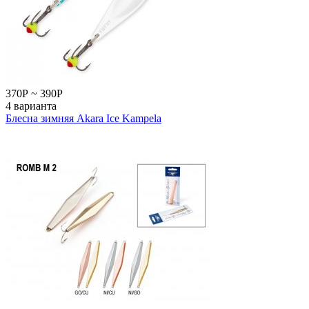
370
Р
~
390
Р
4 варианта
Блесна зимняя Akara Ice Kampela