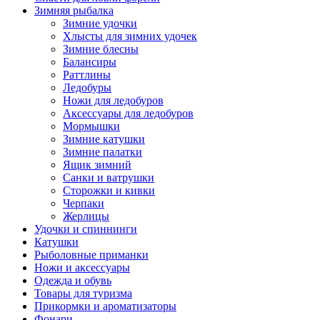
Зимняя рыбалка
Зимние удочки
Хлысты для зимних удочек
Зимние блесны
Балансиры
Раттлины
Ледобуры
Ножи для ледобуров
Аксессуары для ледобуров
Мормышки
Зимние катушки
Зимние палатки
Ящик зимний
Санки и ватрушки
Сторожки и кивки
Черпаки
Жерлицы
Удочки и спиннинги
Катушки
Рыболовные приманки
Ножи и аксессуары
Одежда и обувь
Товары для туризма
Прикормки и ароматизаторы
Фонари