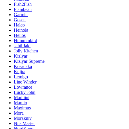
Fish2Fish
Flambeau
Garmin
Gosen
Halco
Heinola
Helios
Humminbird
Jahti Jakt
Jolly Kitchen
Kizlyar
Kizlyar Supreme
Kosadaka
Kujira
Lemigo
Line Winder
Lowrance
Lucky John
Marttiini
Maruto
Maximus
Mora
Morakniv
Nils Master
NordKapp