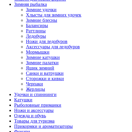
Зимняя рыбалка
Зимние удочки
Хлысты для зимних удочек
Зимние блесны
Балансиры
Раттлины
Ледобуры
Ножи для ледобуров
Аксессуары для ледобуров
Мормышки
Зимние катушки
Зимние палатки
Ящик зимний
Санки и ватрушки
Сторожки и кивки
Черпаки
Жерлицы
Удочки и спиннинги
Катушки
Рыболовные приманки
Ножи и аксессуары
Одежда и обувь
Товары для туризма
Прикормки и ароматизаторы
Фонари