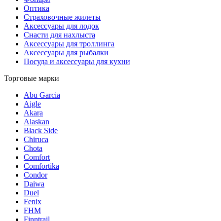
Оптика
Страховочные жилеты
Аксессуары для лодок
Снасти для нахлыста
Аксессуары для троллинга
Аксессуары для рыбалки
Посуда и аксессуары для кухни
Торговые марки
Abu Garcia
Aigle
Akara
Alaskan
Black Side
Chiruca
Chota
Comfort
Comfortika
Condor
Daiwa
Duel
Fenix
FHM
Finntrail