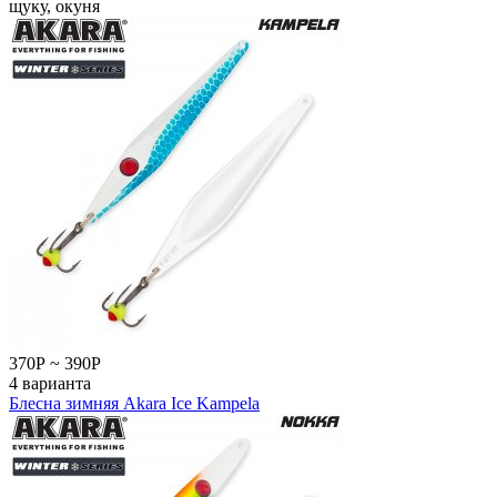
щуку, окуня
370
Р
~
390
Р
4 варианта
Блесна зимняя Akara Ice Kampela