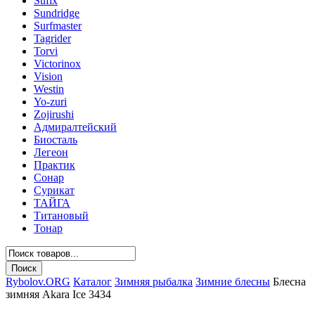
Sufix
Sundridge
Surfmaster
Tagrider
Torvi
Victorinox
Vision
Westin
Yo-zuri
Zojirushi
Адмиралтейский
Биосталь
Легеон
Практик
Сонар
Сурикат
ТАЙГА
Титановый
Тонар
Rybolov.ORG
Каталог
Зимняя рыбалка
Зимние блесны
Блесна
зимняя Akara Ice 3434