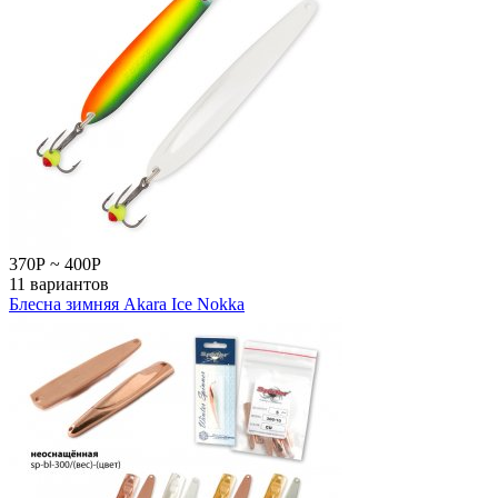
370
Р
~
400
Р
11 вариантов
Блесна зимняя Akara Ice Nokka