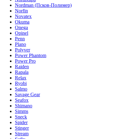
Nordman (Псков-Полимер)
Norfin
Novatex
Okuma
Onega
Opinel
Penn
Plano
Polyver
Power Phantom
Power Pro
Raiden
Rapala
Relax
Ryobi
Salmo
Savage Gear
Seafox
Shimano
Simms
Sneck
Spider
Stinger
Stream