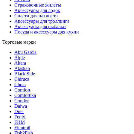
Страховочные жилеты
Аксессуары для лодок
Снасти для нахлыста
Аксессуары для троллинга
Аксессуары для рыбалки
Посуда и аксессуары для кухни
Торговые марки
Abu Garcia
Aigle
Akara
Alaskan
Black Side
Chiruca
Chota
Comfort
Comfortika
Condor
Daiwa
Duel
Fenix
FHM
Finntrail
Fish2Fish