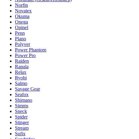
Norfin
Novatex
Okuma
Onega
Opinel
Penn
Plano
Polyver
Power Phantom
Power Pro
Raiden
Rapala
Relax
Ryobi
Salmo
Savage Gear
Seafox
Shimano
Simms
Sneck
Spider
Stinger
Stream
Sufix