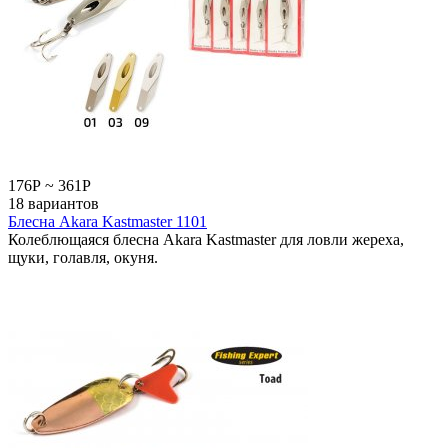
176
Р
~
361
Р
18 вариантов
Блесна Akara Kastmaster 1101
Колеблющаяся блесна Akara Kastmaster для ловли жереха,
щуки, голавля, окуня.