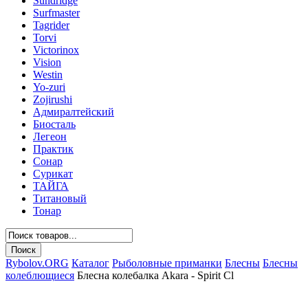
Sundridge
Surfmaster
Tagrider
Torvi
Victorinox
Vision
Westin
Yo-zuri
Zojirushi
Адмиралтейский
Биосталь
Легеон
Практик
Сонар
Сурикат
ТАЙГА
Титановый
Тонар
Rybolov.ORG
Каталог
Рыболовные приманки
Блесны
Блесны
колеблющиеся
Блесна колебалка Akara - Spirit Cl