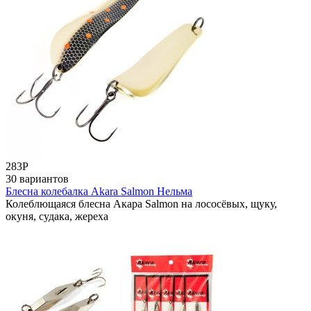
283
Р
30 вариантов
Блесна колебалка Akara Salmon Нельма
Колеблющаяся блесна Акара Salmon на лососёвых, щуку,
окуня, судака, жереха