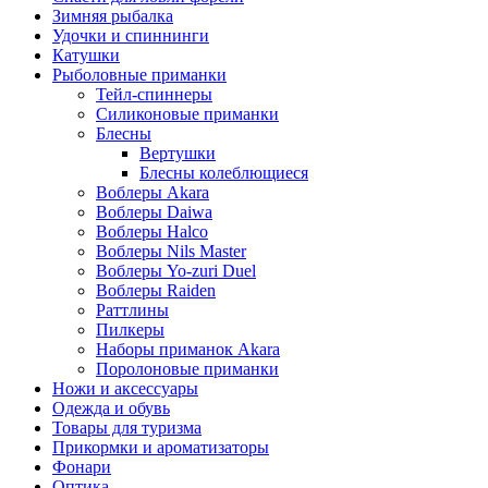
Зимняя рыбалка
Удочки и спиннинги
Катушки
Рыболовные приманки
Тейл-спиннеры
Силиконовые приманки
Блесны
Вертушки
Блесны колеблющиеся
Воблеры Akara
Воблеры Daiwa
Воблеры Halco
Воблеры Nils Master
Воблеры Yo-zuri Duel
Воблеры Raiden
Раттлины
Пилкеры
Наборы приманок Akara
Поролоновые приманки
Ножи и аксессуары
Одежда и обувь
Товары для туризма
Прикормки и ароматизаторы
Фонари
Оптика