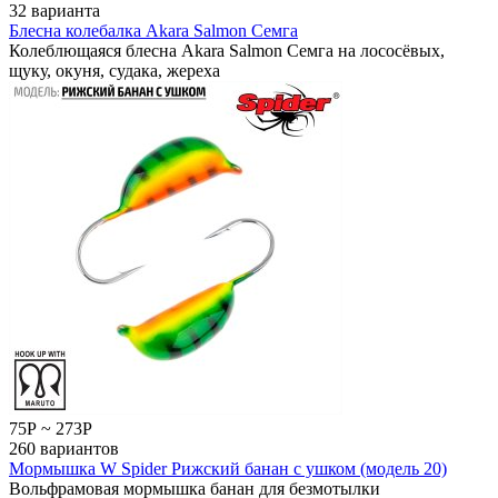
32 варианта
Блесна колебалка Akara Salmon Семга
Колеблющаяся блесна Akara Salmon Семга на лососёвых,
щуку, окуня, судака, жереха
75
Р
~
273
Р
260 вариантов
Мормышка W Spider Рижский банан с ушком (модель 20)
Вольфрамовая мормышка банан для безмотылки