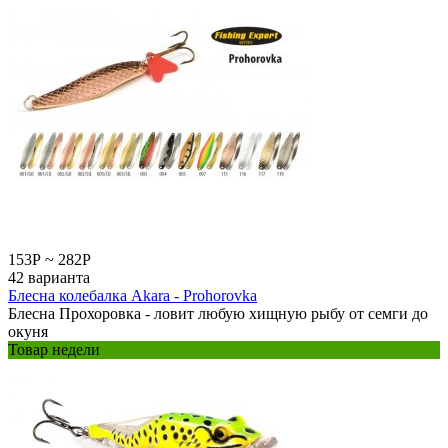
153
Р
~
282
Р
42 варианта
Блесна колебалка Akara - Prohorovka
Блесна Прохоровка - ловит любую хищную рыбу от семги до
окуня
Товар недели