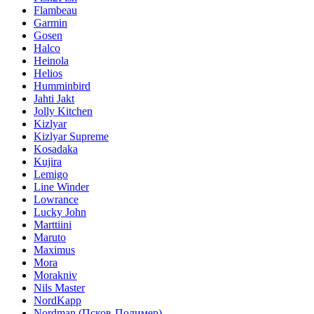
Flambeau
Garmin
Gosen
Halco
Heinola
Helios
Humminbird
Jahti Jakt
Jolly Kitchen
Kizlyar
Kizlyar Supreme
Kosadaka
Kujira
Lemigo
Line Winder
Lowrance
Lucky John
Marttiini
Maruto
Maximus
Mora
Morakniv
Nils Master
NordKapp
Nordman (Псков-Полимер)