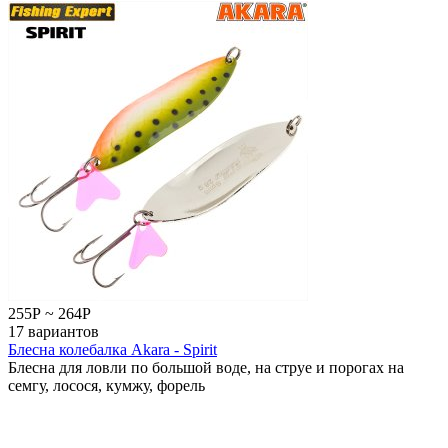
255
Р
~
264
Р
17 вариантов
Блесна колебалка Akara - Spirit
Блесна для ловли по большой воде, на струе и порогах на
семгу, лосося, кумжу, форель