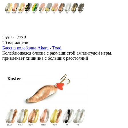
255
Р
~
273
Р
29 вариантов
Блесна колебалка Akara - Toad
Колеблющаяся блесна с размашистой амплитудой игры,
привлекает хищника с больших расстояний