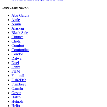
Торговые марки
Abu Garcia
Aigle
Akara
Alaskan
Black Side
Chiruca
Chota
Comfort
Comfortika
Condor
Daiwa
Duel
Fenix
FHM
Finntrail
Fish2Fish
Flambeau
Garmin
Gosen
Halco
Heinola
Helios