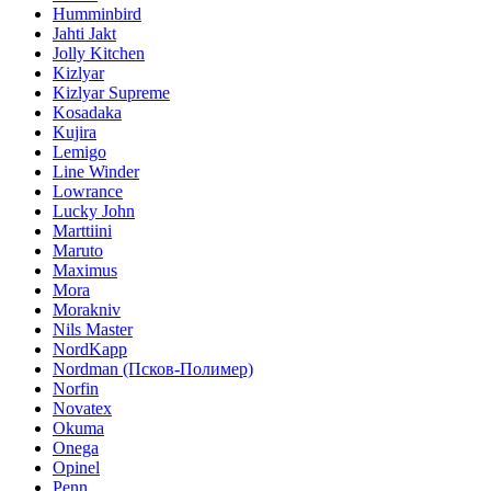
Humminbird
Jahti Jakt
Jolly Kitchen
Kizlyar
Kizlyar Supreme
Kosadaka
Kujira
Lemigo
Line Winder
Lowrance
Lucky John
Marttiini
Maruto
Maximus
Mora
Morakniv
Nils Master
NordKapp
Nordman (Псков-Полимер)
Norfin
Novatex
Okuma
Onega
Opinel
Penn