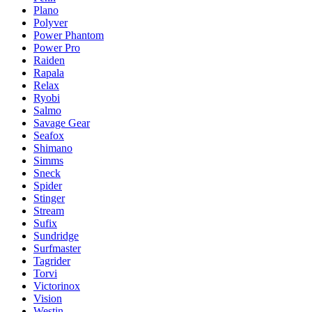
Plano
Polyver
Power Phantom
Power Pro
Raiden
Rapala
Relax
Ryobi
Salmo
Savage Gear
Seafox
Shimano
Simms
Sneck
Spider
Stinger
Stream
Sufix
Sundridge
Surfmaster
Tagrider
Torvi
Victorinox
Vision
Westin