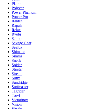
Plano
Polyver
Power Phantom
Power Pro
Raiden
Rapala
Relax
Ryobi
Salmo
Savage Gear
Seafox
Shimano
Simms
Sneck
Spider
Stinger
Stream
Sufix
Sundridge
Surfmaster
Tagrider
Torvi
Victorinox
Vision
Westin