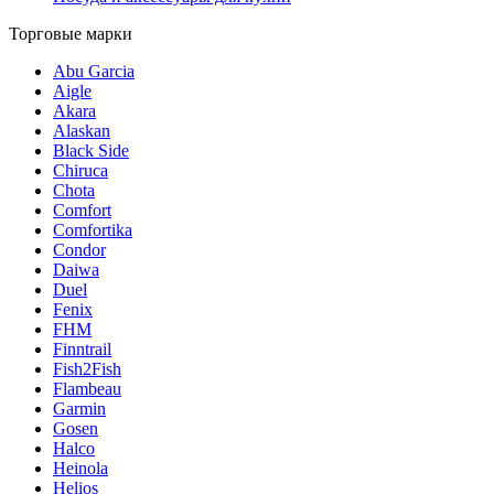
Торговые марки
Abu Garcia
Aigle
Akara
Alaskan
Black Side
Chiruca
Chota
Comfort
Comfortika
Condor
Daiwa
Duel
Fenix
FHM
Finntrail
Fish2Fish
Flambeau
Garmin
Gosen
Halco
Heinola
Helios