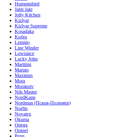
Humminbird
Jahti Jakt
Jolly Kitchen
Kizlyar
Kizlyar Supreme
Kosadaka
Kujira
Lemigo
Line Winder
Lowrance
Lucky John
Marttiini
Maruto
Maximus
Mora
Morakniv
Nils Master
NordKapp
Nordman (Псков-Полимер)
Norfin
Novatex
Okuma
Onega
Opinel
Penn