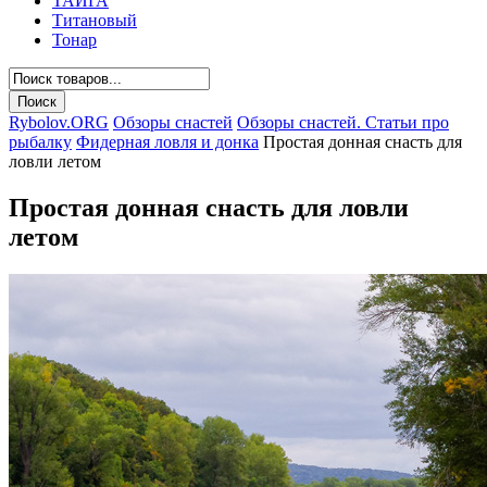
ТАЙГА
Титановый
Тонар
Rybolov.ORG
Обзоры снастей
Обзоры снастей. Статьи про
рыбалку
Фидерная ловля и донка
Простая донная снасть для
ловли летом
Простая донная снасть для ловли
летом