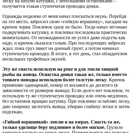
леску на шпулю катушки, с небольшими остановками –
получается этакая ступенчатая проводка донки.
Однажды недалеко от меня начал плескаться окунь. Перейдя
на это место, забросил свою «гибкую вершинку», насадив на
крючок червя. Поклевок сразу не было. Тогда начал легонько
подкручивать катушку, и поклевка последовала практически
моментально. От неожиданности не успел даже подсечь как
надо, и крючок оказался голым. При последующих забросах
ждал, пока груз ляжет на донный грунт, а потом начинал
ступенчатую проводку. В итоге, в тот день, стал обладателем
нескольких трофейных окуней.
Эту же снасть использую на реке и для ловли хищной
рыбы на живца. Оснастка донки такая же, только вместо
тонкого поводка использую более толстую леску
. Крючок
применяю одинарный, номер от восьмого до десятого (в
зависимости от размеров живца). Если долго нет поклевок, то
использую ту же ступенчатую проводку или очень медленно,
без остановок вращаю катушку. При поклевке ослабляю леску,
даю хищнику заглотить живца, убираю слабину лески и затем
подсекаю.
«Гибкой вершинкой» ловлю и на озерах. Снасть та же,
только удилище беру подлиннее и более мягкое.
Грузило
крепится наглухо на конце лески. Привязывается два поводка