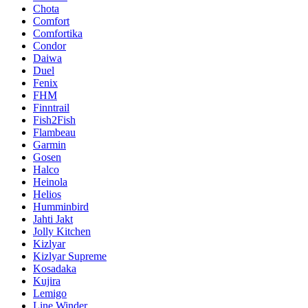
Chota
Comfort
Comfortika
Condor
Daiwa
Duel
Fenix
FHM
Finntrail
Fish2Fish
Flambeau
Garmin
Gosen
Halco
Heinola
Helios
Humminbird
Jahti Jakt
Jolly Kitchen
Kizlyar
Kizlyar Supreme
Kosadaka
Kujira
Lemigo
Line Winder