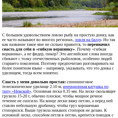
С большим удовольствием ловлю рыбу на простую донку, как
ее часто называют во многих регионах,
ловля на балду
. Но так
как название такое мне не сильно нравится, то
переиначил
снасть для себя в «гибкую вершинку»
. Почему «гибкая
вершинка», а не фидер, пикер? Это английские слова иногда
сбивают с толку отечественных рыболовов, особенно людей
старшего поколения. Поэтому предпочитаю разговаривать на
более понятном языке – например, указывать, что это донка с
удилищем, тогда всем понятно.
Снасть у меня довольно простая:
спиннинговое
телескопическое удилище 2.10 м,
инерционная катушка по
типу «Невской»
. Основная леска 0.35 мм. На леске скользящее
грузило 15-20 г, обычно плоское, чтобы мощное речное
течение не сносило. На конце лески вяжу петлю, а перед ней
ставлю небольшую дробинку, чтобы груз хорошенько
стопорился. Выше грузила никаких стопоров не делаю. К
основной леске, способом петля в петлю, крепится поводок с