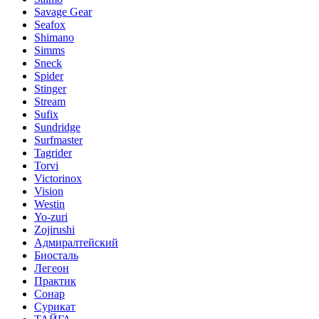
Savage Gear
Seafox
Shimano
Simms
Sneck
Spider
Stinger
Stream
Sufix
Sundridge
Surfmaster
Tagrider
Torvi
Victorinox
Vision
Westin
Yo-zuri
Zojirushi
Адмиралтейский
Биосталь
Легеон
Практик
Сонар
Сурикат