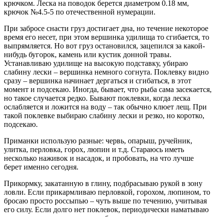
крючком. Леска на поводок берется диаметром 0.18 мм,
крючок №4.5-5 по отечественной нумерации.
При забросе снасти груз достигает дна, но течение некоторое
время его несет, при этом вершинка удилища то сгибается, то
выпрямляется. Но вот груз остановился, зацепился за какой-
нибудь бугорок, камень или кустик донной травы.
Устанавливаю удилище на высокую подставку, убираю
слабину лески – вершинка немного согнута. Поклевку видно
сразу – вершинка начинает дергаться и сгибаться, в этот
момент и подсекаю. Иногда, бывает, что рыба сама засекается,
но такое случается редко. Бывают поклевки, когда леска
ослабляется и ложится на воду – так обычно клюет лещ. При
такой поклевке выбираю слабину лески и резко, но коротко,
подсекаю.
Приманки использую разные: червь, опарыш, ручейник,
улитка, перловка, горох, люпин и т.д. Стараюсь иметь
несколько наживок и насадок, и пробовать, на что лучше
берет именно сегодня.
Прикормку, закатанную в глину, подбрасываю рукой в зону
ловли. Если прикармливаю перловкой, горохом, люпином, то
бросаю просто россыпью – чуть выше по течению, учитывая
его силу. Если долго нет поклевок, периодически наматываю