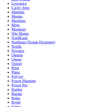
Lowrance
Lucky John
Marttiini
Maruto
Maximus
Mora
Morakniv
Nils Master
NordKapp
Nordman (Псков-Полимер)
Norfin
Novatex
Okuma
Onega
Opinel
Penn
Plano
Polyver
Power Phantom
Power Pro
Raiden
Rapala
Relax
Ryobi
Salmo