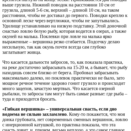
выше грузила. Нижний поводок на расстоянии 10 см от
грузила, длиной 5-6 см, верхний – длиной 10 см, на таком
расстоянии, чтобы не доставал до первого. Поводки креплю к
основной леске через вертлюжки, чтобы не запутывались.
Удилище устанавливаю на низкую подставку. Этой доночной
снастью ловлю белую рыбу, которая водится в озерах, а также
окуней на малька. Поклевки при ловле на малька ярко
выраженные – вершинка резко сгибается. Подсечку делаю
несильную, так как окунь почти всегда сам глубоко
заглатывает живца.
Что касается дальности забросов, то, как показала практика,
на реке достаточно забрасывать на 15-20 м, а бывает, что рыбу
находишь совсем близко от берега. Пробовал забрасывать
максимально далеко, но поклевок практически не было, зато
мощное речное течение здорово гонит грузило и происходит
много зацепов, зачастую мертвых. Что касается озерной
рыбалки, то забросы там могут быть самые разные: где рыба –
туда и приходится бросать.
«Гибкая вершинка» – универсальная снасть, если дно
водоема не сильно захламлено
. Кому-то покажется, что моя
донка грубовата, нет современных сменных вершинок, ловлю
с инерционной катушкой, по практика показала, что эта
снасть ловит, и, причем, весьма неплохо, а это самое главное.