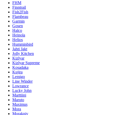
FHM
Finntrail
Fish2Fish
Flambeau
Garmin
Gosen
Halco
Heinola
Helios
Humminbird
Jahti Jakt
Jolly Kitchen
Kizlyar
Kizlyar Supreme
Kosadaka
Kujira
Lemigo
Line Winder
Lowrance
Lucky John
Marttiini
Maruto
Maximus
Mora
Morakniv