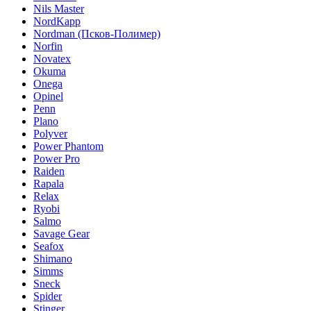
Nils Master
NordKapp
Nordman (Псков-Полимер)
Norfin
Novatex
Okuma
Onega
Opinel
Penn
Plano
Polyver
Power Phantom
Power Pro
Raiden
Rapala
Relax
Ryobi
Salmo
Savage Gear
Seafox
Shimano
Simms
Sneck
Spider
Stinger