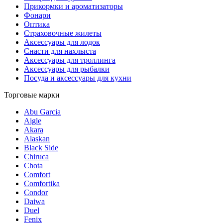
Прикормки и ароматизаторы
Фонари
Оптика
Страховочные жилеты
Аксессуары для лодок
Снасти для нахлыста
Аксессуары для троллинга
Аксессуары для рыбалки
Посуда и аксессуары для кухни
Торговые марки
Abu Garcia
Aigle
Akara
Alaskan
Black Side
Chiruca
Chota
Comfort
Comfortika
Condor
Daiwa
Duel
Fenix