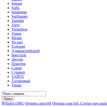
Stream
Sufix
Sundridge
Surfmaster
Tagrider
Torvi
Victorinox
Vision
Westin
Yo-zuri
Zojirushi
Адмиралтейский
Биосталь
Легеон
Практик
Сонар
Сурикат
ТАЙГА
Титановый
Тонар
Rybolov.ORG
Обзоры снастей
Обзоры снастей. Статьи про рыб