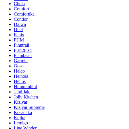
Chota
Comfort
Comfortika
Condor
Daiwa
Duel
Fenix
FHM
Finntrail
Fish2Fish
Flambeau
Garmin
Gosen
Halco
Heinola
Helios
Humminbird
Jahti Jakt
Jolly Kitchen
Kizlyar
Kizlyar Supreme
Kosadaka
Kujira
Lemigo
Line Winder