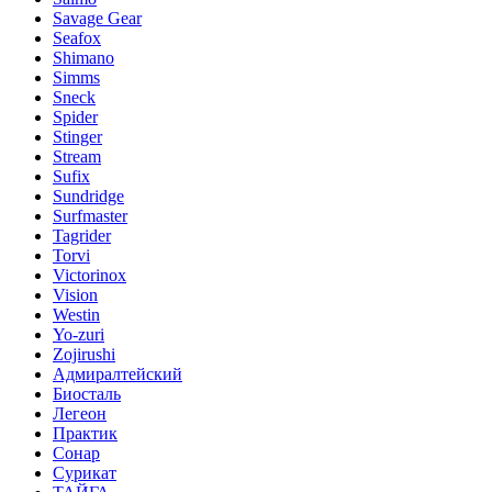
Savage Gear
Seafox
Shimano
Simms
Sneck
Spider
Stinger
Stream
Sufix
Sundridge
Surfmaster
Tagrider
Torvi
Victorinox
Vision
Westin
Yo-zuri
Zojirushi
Адмиралтейский
Биосталь
Легеон
Практик
Сонар
Сурикат