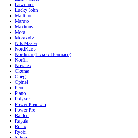
Lowrance
Lucky John
Marttiini
Maruto
Maximus
Mora
Morakniv
Nils Master
NordKapp
Nordman (Псков-Полимер)
Norfin
Novatex
Okuma
Onega
Opinel
Penn
Plano
Polyver
Power Phantom
Power Pro
Raiden
Rapala
Relax
Ryobi
Salmo