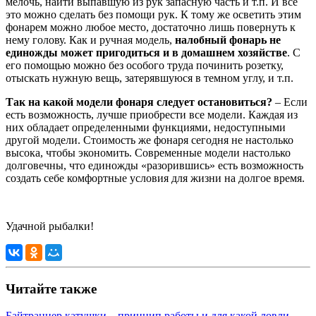
мелочь, найти выпавшую из рук запасную часть и т.п. И все
это можно сделать без помощи рук. К тому же осветить этим
фонарем можно любое место, достаточно лишь повернуть к
нему голову. Как и ручная модель,
налобный фонарь не
единожды может пригодиться и в домашнем хозяйстве
. С
его помощью можно без особого труда починить розетку,
отыскать нужную вещь, затерявшуюся в темном углу, и т.п.
Так на какой модели фонаря следует остановиться?
– Если
есть возможность, лучше приобрести все модели. Каждая из
них обладает определенными функциями, недоступными
другой модели. Стоимость же фонаря сегодня не настолько
высока, чтобы экономить. Современные модели настолько
долговечны, что единожды «разорившись» есть возможность
создать себе комфортные условия для жизни на долгое время.
Удачной рыбалки!
Читайте также
Байтраннер катушки – принцип работы и для какой ловли