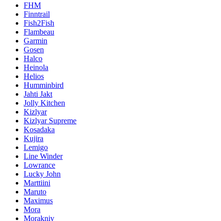
FHM
Finntrail
Fish2Fish
Flambeau
Garmin
Gosen
Halco
Heinola
Helios
Humminbird
Jahti Jakt
Jolly Kitchen
Kizlyar
Kizlyar Supreme
Kosadaka
Kujira
Lemigo
Line Winder
Lowrance
Lucky John
Marttiini
Maruto
Maximus
Mora
Morakniv