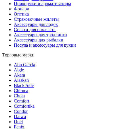
Прикормки и ароматизаторы
Фонари
Оптика
Страховочные жилеты
Аксессуары для лодок
Снасти для нахлыста
Аксессуары для троллинга
Аксессуары для рыбалки
Посуда и аксессуары для кухни
Торговые марки
Abu Garcia
Aigle
Akara
Alaskan
Black Side
Chiruca
Chota
Comfort
Comfortika
Condor
Daiwa
Duel
Fenix