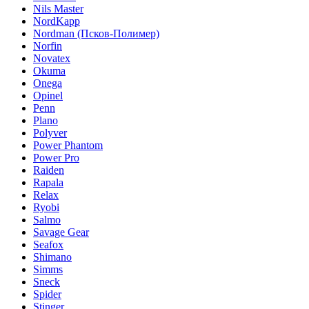
Nils Master
NordKapp
Nordman (Псков-Полимер)
Norfin
Novatex
Okuma
Onega
Opinel
Penn
Plano
Polyver
Power Phantom
Power Pro
Raiden
Rapala
Relax
Ryobi
Salmo
Savage Gear
Seafox
Shimano
Simms
Sneck
Spider
Stinger