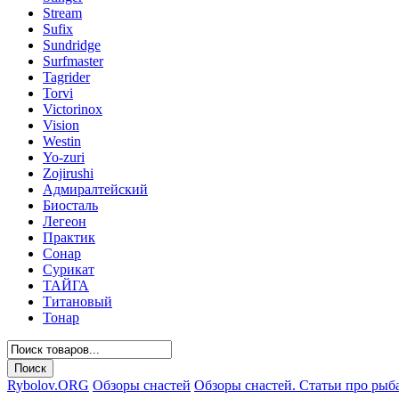
Stream
Sufix
Sundridge
Surfmaster
Tagrider
Torvi
Victorinox
Vision
Westin
Yo-zuri
Zojirushi
Адмиралтейский
Биосталь
Легеон
Практик
Сонар
Сурикат
ТАЙГА
Титановый
Тонар
Rybolov.ORG
Обзоры снастей
Обзоры снастей. Статьи про рыб