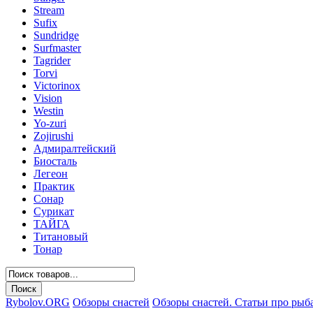
Stream
Sufix
Sundridge
Surfmaster
Tagrider
Torvi
Victorinox
Vision
Westin
Yo-zuri
Zojirushi
Адмиралтейский
Биосталь
Легеон
Практик
Сонар
Сурикат
ТАЙГА
Титановый
Тонар
Rybolov.ORG
Обзоры снастей
Обзоры снастей. Статьи про рыб