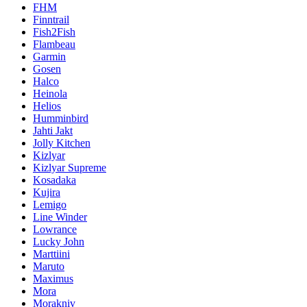
FHM
Finntrail
Fish2Fish
Flambeau
Garmin
Gosen
Halco
Heinola
Helios
Humminbird
Jahti Jakt
Jolly Kitchen
Kizlyar
Kizlyar Supreme
Kosadaka
Kujira
Lemigo
Line Winder
Lowrance
Lucky John
Marttiini
Maruto
Maximus
Mora
Morakniv