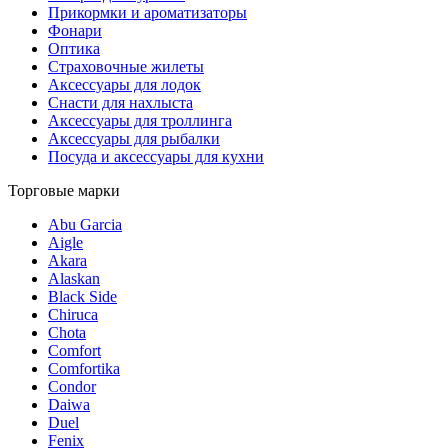
Прикормки и ароматизаторы
Фонари
Оптика
Страховочные жилеты
Аксессуары для лодок
Снасти для нахлыста
Аксессуары для троллинга
Аксессуары для рыбалки
Посуда и аксессуары для кухни
Торговые марки
Abu Garcia
Aigle
Akara
Alaskan
Black Side
Chiruca
Chota
Comfort
Comfortika
Condor
Daiwa
Duel
Fenix