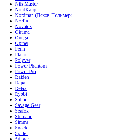
Nils Master
NordKapp
Nordman (Псков-Полимер)
Norfin
Novatex
Okuma
Onega
Opinel
Penn
Plano
Polyver
Power Phantom
Power Pro
Raiden
Rapala
Relax
Ryobi
Salmo
Savage Gear
Seafox
Shimano
Simms
Sneck
Spider
Stinger