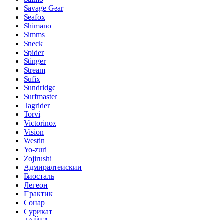
Savage Gear
Seafox
Shimano
Simms
Sneck
Spider
Stinger
Stream
Sufix
Sundridge
Surfmaster
Tagrider
Torvi
Victorinox
Vision
Westin
Yo-zuri
Zojirushi
Адмиралтейский
Биосталь
Легеон
Практик
Сонар
Сурикат