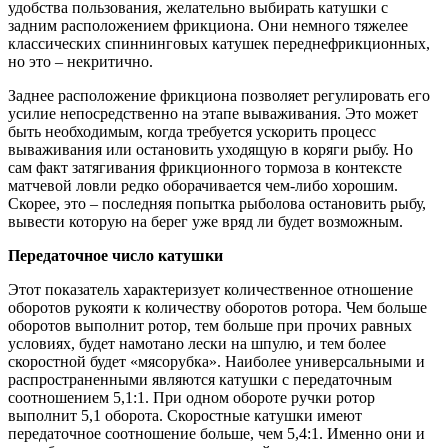
удобства пользования, желательно выбирать катушки с
задним расположением фрикциона. Они немного тяжелее
классических спиннинговых катушек переднефрикционных,
но это – некритично.
Заднее расположение фрикциона позволяет регулировать его
усилие непосредственно на этапе вываживания. Это может
быть необходимым, когда требуется ускорить процесс
вываживания или остановить уходящую в коряги рыбу. Но
сам факт затягивания фрикционного тормоза в контексте
матчевой ловли редко оборачивается чем-либо хорошим.
Скорее, это – последняя попытка рыболова остановить рыбу,
вывести которую на берег уже вряд ли будет возможным.
Передаточное число катушки
Этот показатель характеризует количественное отношение
оборотов рукояти к количеству оборотов ротора. Чем больше
оборотов выполнит ротор, тем больше при прочих равных
условиях, будет намотано лески на шпулю, и тем более
скоростной будет «мясорубка». Наиболее универсальными и
распространенными являются катушки с передаточным
соотношением 5,1:1. При одном обороте ручки ротор
выполнит 5,1 оборота. Скоростные катушки имеют
передаточное соотношение больше, чем 5,4:1. Именно они и