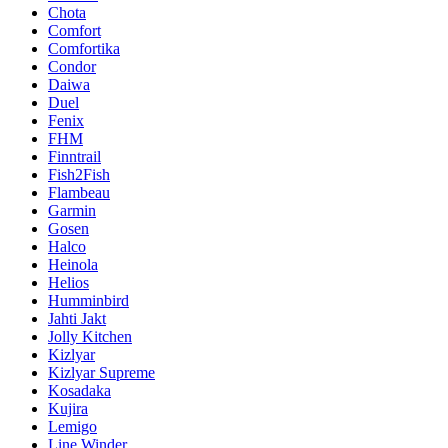
Chota
Comfort
Comfortika
Condor
Daiwa
Duel
Fenix
FHM
Finntrail
Fish2Fish
Flambeau
Garmin
Gosen
Halco
Heinola
Helios
Humminbird
Jahti Jakt
Jolly Kitchen
Kizlyar
Kizlyar Supreme
Kosadaka
Kujira
Lemigo
Line Winder