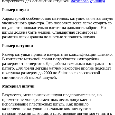
потребуются для оснащения катушкой
матчевого удилища
.
Размер шпули
Характерной особенностью матчевых катушек является шпуля
увеличенного диаметра. Это позволяет леске легче сходить со
шпули, что положительно влияет на дальность заброса. Но
шпуля должна быть мелкой. Стандартная стометровая
размотка лески должна полностью заполнять шпулю.
Размер катушки
Размер катушки принято измерять по классификации шимано.
В контексте матчевой ловли потребуются «мясорубки»
размером от четвертого. Для работы тяжелыми ваглерами – от
пятого. Для ловли легким матчем накоротке вполне подойдет
и катушка размером до 2000 по Shimano с классической
спиннинговой мелкой шпулей.
Материал шпули
Разумеется, металлические шпули предпочтительнее, но
применение монофиламентных лесок допускает и
использование пластиковых шпуль. Как правило,
качественные катушки изначально комплектуются
металлическими шпулями, а пластиковые шпули могут идти к