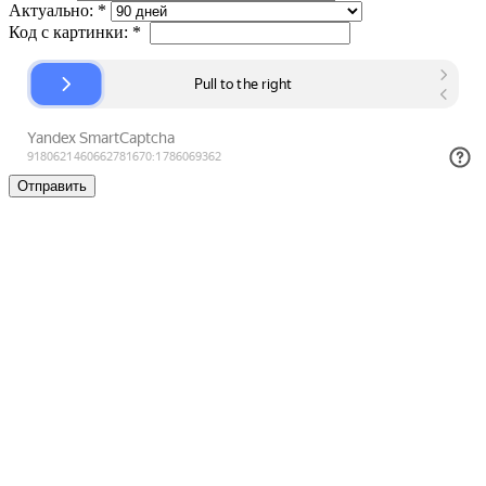
Актуально:
*
Код с картинки:
*