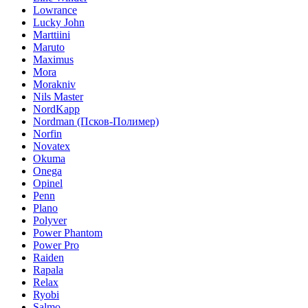
Lowrance
Lucky John
Marttiini
Maruto
Maximus
Mora
Morakniv
Nils Master
NordKapp
Nordman (Псков-Полимер)
Norfin
Novatex
Okuma
Onega
Opinel
Penn
Plano
Polyver
Power Phantom
Power Pro
Raiden
Rapala
Relax
Ryobi
Salmo