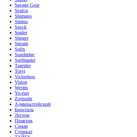
Savage Gear
Seafox
Shimano
Simms
Sneck
Spider
Stinger
Stream
Sufix
Sundridge
Surfmaster
Tagrider
Torvi
Victorinox
Vision
Westin
Yo-zuri
Zojirushi
Адмиралтейский
Биосталь
Легеон
Практик
Сонар
Сурикат