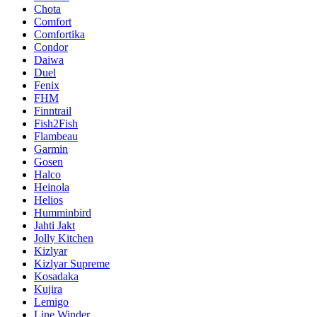
Chota
Comfort
Comfortika
Condor
Daiwa
Duel
Fenix
FHM
Finntrail
Fish2Fish
Flambeau
Garmin
Gosen
Halco
Heinola
Helios
Humminbird
Jahti Jakt
Jolly Kitchen
Kizlyar
Kizlyar Supreme
Kosadaka
Kujira
Lemigo
Line Winder