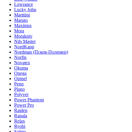
Lowrance
Lucky John
Marttiini
Maruto
Maximus
Mora
Morakniv
Nils Master
NordKapp
Nordman (Псков-Полимер)
Norfin
Novatex
Okuma
Onega
Opinel
Penn
Plano
Polyver
Power Phantom
Power Pro
Raiden
Rapala
Relax
Ryobi
Salmo