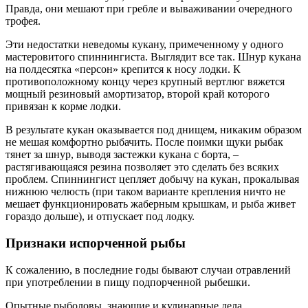
Правда, они мешают при гребле и вываживании очередного
трофея.
Эти недостатки неведомы кукану, примеченному у одного
мастеровитого спиннингиста. Выглядит все так. Шнур кукана
на полдесятка «персон» крепится к носу лодки. К
противоположному концу через крупный вертлюг вяжется
мощный резиновый амортизатор, второй край которого
привязан к корме лодки.
В результате кукан оказывается под днищем, никаким образом
не мешая комфортно рыбачить. После поимки щуки рыбак
тянет за шнур, выводя застежки кукана с борта, –
растягивающаяся резина позволяет это сделать без всяких
проблем. Спиннингист цепляет добычу на кукан, прокалывая
нижнюю челюсть (при таком варианте крепления ничто не
мешает функционировать жаберным крышкам, и рыба живет
гораздо дольше), и отпускает под лодку.
Признаки испорченной рыбы
К сожалению, в последние годы бывают случаи отравлений
при употреблении в пищу подпорченной рыбешки.
Опытные рыболовы, знающие и кулинарные дела,