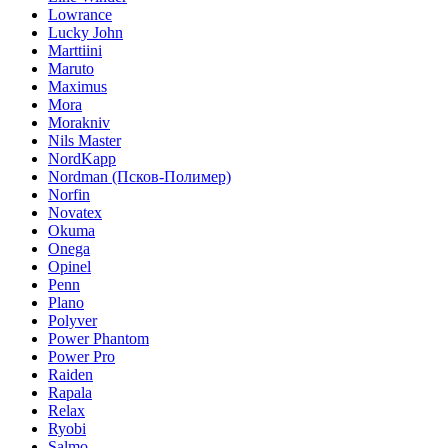
Lowrance
Lucky John
Marttiini
Maruto
Maximus
Mora
Morakniv
Nils Master
NordKapp
Nordman (Псков-Полимер)
Norfin
Novatex
Okuma
Onega
Opinel
Penn
Plano
Polyver
Power Phantom
Power Pro
Raiden
Rapala
Relax
Ryobi
Salmo