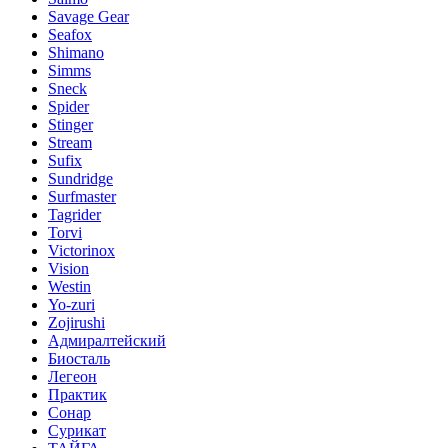
Savage Gear
Seafox
Shimano
Simms
Sneck
Spider
Stinger
Stream
Sufix
Sundridge
Surfmaster
Tagrider
Torvi
Victorinox
Vision
Westin
Yo-zuri
Zojirushi
Адмиралтейский
Биосталь
Легеон
Практик
Сонар
Сурикат