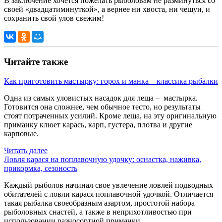
В заключение хочется пожелать рыболовам не разминуться со
своей «двадцатиминуткой», а вернее ни хвоста, ни чешуи, и
сохранить свой улов свежим!
Читайте также
Как приготовить мастырку: горох и манка – классика рыбалки
Одна из самых уловистых насадок для леща – мастырка.
Готовится она сложнее, чем обычное тесто, но результаты
стоят потраченных усилий. Кроме леща, на эту оригинальную
приманку клюет карась, карп, густера, плотва и другие
карповые.
Читать далее
Ловля карася на поплавочную удочку: оснастка, наживка,
прикормка, сезоность
Каждый рыболов начинал свое увлечение ловлей подводных
обитателей с ловли карася поплавочной удочкой. Отличается
такая рыбалка своеобразным азартом, простотой набора
рыболовных снастей, а также в неприхотливостью при
использовании разносортной приманки.