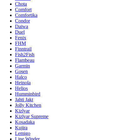
Chota
Comfort
Comfortika
Condor
Daiwa
Duel
Fenix
FHM
Finntrail
Fish2Fish
Flambeau
Garmin
Gosen
Halco
Heinola
Helios
Humminbird
Jahti Jakt
Jolly Kitchen
Kizlyar
Kizlyar Supreme
Kosadaka
Kujira
Lemigo
Line Winder