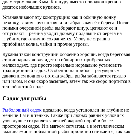
диаметром около 3 мм. К шнуру вместо поводков крепят с
десяток небольших куканов.
Устанавливают эту конструкцию как и обычную донку-
резинку, завозя груз вплавь или забрасывая её с берега. После
поимки очередной рыбы выбирают шнур, цепляют ее и
отпускают – резина уводит добычу подальше от берега на
глубину, где отлично сохраняется. Улову не страшна
прибойная волна, чайки и прочие угрозы.
Куканы такой конструкции особенно хороши, когда береговая
стационарная ловля идет на обширных прибрежных
мелководьях, где просто нереально нормально установить
традиционный садок. Особенно на прибое – регулярным
движением водного потока жабры рыбы забиваются грязью
или илом, и она скоро засыпает, затем так же скоро портится в
теплой летней воде.
Садок для рыбы
Рыболовный садок
идеально, когда установлен на глубине не
меньше 1 м и в теньке. Также при любых равных условиях
улов лучше сохраняется летней жаркой порой в более
просторном садке. И в мягком сетчатом, а в металлическом
выживаемость пойманной рыбы прилично снижается, так как