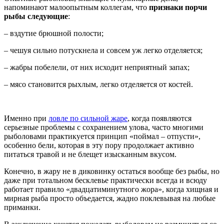
напоминают малоопытным коллегам, что
признаки порчи
рыбы следующие
:
– вздутие брюшной полости;
– чешуя сильно потускнела и совсем уж легко отделяется;
– жабры побелели, от них исходит неприятный запах;
– мясо становится рыхлым, легко отделяется от костей.
Именно при
ловле по сильной жаре
, когда появляются
серьезные проблемы с сохранением улова, часто многими
рыболовами практикуется принцип «поймал – отпусти»,
особенно бели, которая в эту пору продолжает активно
питаться травой и не блещет изысканным вкусом.
Конечно, в жару не в диковинку остаться вообще без рыбы, но
даже при тотальном бесклевье практически всегда и всюду
работает правило «двадцатиминутного жора», когда хищная и
мирная рыба просто объедается, жадно поклевывая на любые
приманки.