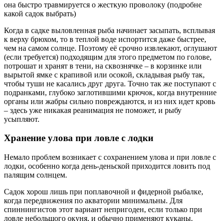
она быстро травмируется о жесткую проволоку (подробне
какой садок выбрать)
Когда в садке выловленная рыба начинает засыпать, всплывая
к верху брюхом, то в теплой воде испортится даже быстрее,
чем на самом солнце. Поэтому её срочно извлекают, оглушают
(если требуется) подходящим для этого предметом по голове,
потрошат и хранят в тени, на сквознячке – в корзинке или
вырытой ямке с крапивой или осокой, складывая рыбу так,
чтобы туши не касались друг друга. Точно так же поступают с
подранками, глубоко заглотившими крючок, когда внутренние
органы или жабры сильно повреждаются, и из них идет кровь
– здесь уже никакая реанимация не поможет, и рыбу
усыпляют.
Хранение улова при ловле с лодки
Немало проблем возникает с сохранением улова и при ловле с
лодки, особенно когда день-деньской приходится ловить под
палящим солнцем.
Садок хорош лишь при поплавочной и фидерной рыбалке,
когда передвижения по акватории минимальны. Для
спиннингистов этот вариант непригоден, если только при
ловле небольшого окуня, и обычно применяют куканы.