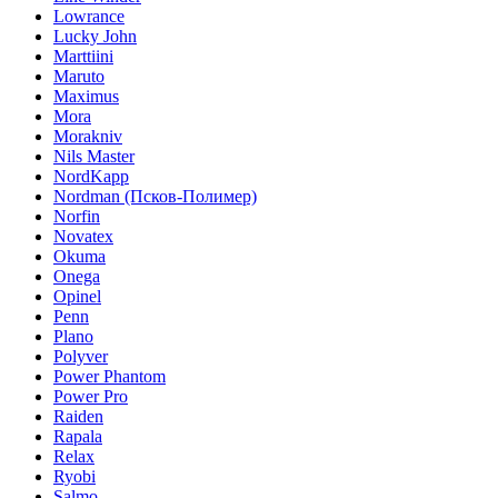
Lowrance
Lucky John
Marttiini
Maruto
Maximus
Mora
Morakniv
Nils Master
NordKapp
Nordman (Псков-Полимер)
Norfin
Novatex
Okuma
Onega
Opinel
Penn
Plano
Polyver
Power Phantom
Power Pro
Raiden
Rapala
Relax
Ryobi
Salmo