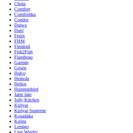
Chota
Comfort
Comfortika
Condor
Daiwa
Duel
Fenix
FHM
Finntrail
Fish2Fish
Flambeau
Garmin
Gosen
Halco
Heinola
Helios
Humminbird
Jahti Jakt
Jolly Kitchen
Kizlyar
Kizlyar Supreme
Kosadaka
Kujira
Lemigo
Line Winder