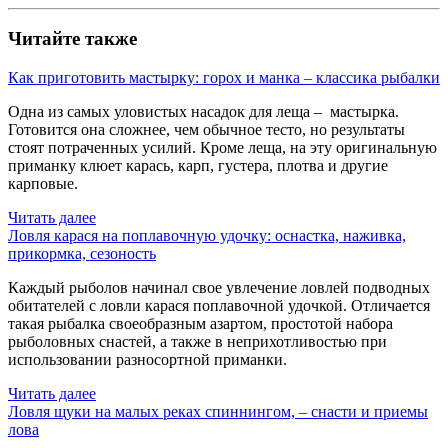
Читайте также
Как приготовить мастырку: горох и манка – классика рыбалки
Одна из самых уловистых насадок для леща – мастырка.
Готовится она сложнее, чем обычное тесто, но результаты
стоят потраченных усилий. Кроме леща, на эту оригинальную
приманку клюет карась, карп, густера, плотва и другие
карповые.
Читать далее
Ловля карася на поплавочную удочку: оснастка, наживка,
прикормка, сезоность
Каждый рыболов начинал свое увлечение ловлей подводных
обитателей с ловли карася поплавочной удочкой. Отличается
такая рыбалка своеобразным азартом, простотой набора
рыболовных снастей, а также в неприхотливостью при
использовании разносортной приманки.
Читать далее
Ловля щуки на малых реках спиннингом, – снасти и приемы
лова