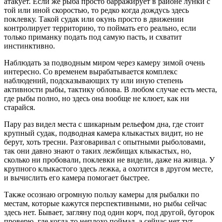
атакует. Если же рыба просто барражирует в районе лунки с
той или иной скоростью, то редко когда дождусь здесь
поклевку. Такой судак или окунь просто в движении
контролирует территорию, то поймать его реально, если
только приманку подать под самую пасть, и схватит
инстинктивно.
Наблюдать за подводным миром через камеру зимой очень
интересно. Со временем вырабатывается комплекс
наблюдений, подсказывающих ту или иную степень
активности рыбы, тактику облова. В любом случае есть места,
где рыбы полно, но здесь она вообще не клюет, как ни
старайся.
Пару раз видел места с шикарным рельефом дна, где стоит
крупный судак, подводная камера клыкастых видит, но не
берут, хоть тресни. Разговаривал с опытными рыболовами,
так они давно знают о таких лежбищах клыкастых, но,
сколько ни пробовали, поклевки не видели, даже на живца. У
крупного клыкастого здесь лежка, а охотится в другом месте,
и вычислить его камера помогает быстрее.
Также осознаю огромную пользу камеры для рыбалки по
местам, которые кажутся перспективными, но рыбы сейчас
здесь нет. Бывает, загляну под один корч, под другой, бугорок
проверю, где когда-то неплохо поймал, а сейчас нет тут