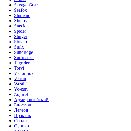
Savage Gear
Seafox
Shimano
Simms
Sneck
Spider
Stinger
Stream
Sufix
Sundridge
Surfmaster
Tagrider
Torvi
Victorinox
Vision
Westin
Yo-zuri
Zojirushi
Адмиралтейский
Биосталь
Легеон
Практик
Сонар
Сурикат